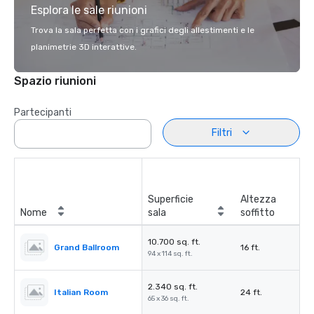
Esplora le sale riunioni
Trova la sala perfetta con i grafici degli allestimenti e le
planimetrie 3D interattive.
Spazio riunioni
Partecipanti
Filtri
Superficie
Altezza
Nome
sala
soffitto
10.700 sq. ft.
Grand Ballroom
16 ft.
94 x 114 sq. ft.
2.340 sq. ft.
Italian Room
24 ft.
65 x 36 sq. ft.