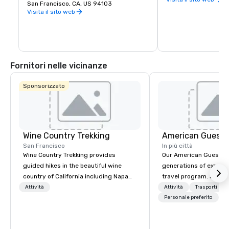
stories and has a cafe and bookstore on 
San Francisco, CA, US 94103
Children’s Quarter, T
site. SFMOMA’s permanent collection 
Visita il sito web
Garden, The Botanical
houses contemporary artists Calder, 
buffalo and much, m
Matisse, and Picasso. Special exhibitions 
and events occur year-round.
Fornitori nelle vicinanze
Sponsorizzato
Wine Country Trekking
American Guest
San Francisco
In più città
Wine Country Trekking provides
Our American Guest fa
guided hikes in the beautiful wine
generations of experie
country of California including Napa
travel program. Since 
and Sonoma Valleys. These
mission has been to c
Attività
Attività
Trasporti
experiences include walking in the
imagination of your c
Personale preferito
vineyards, amongst ancient redwood
with tailored incentive
trees and oak groves with a curated
meetings, and VIP trav