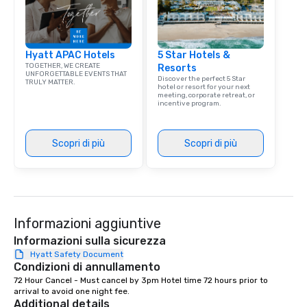
Hyatt APAC Hotels
5 Star Hotels &
TOGETHER, WE CREATE
Resorts
UNFORGETTABLE EVENTS THAT
Discover the perfect 5 Star
TRULY MATTER.
hotel or resort for your next
meeting, corporate retreat, or
incentive program.
Scopri di più
Scopri di più
Informazioni aggiuntive
Informazioni sulla sicurezza
Hyatt Safety Document
Condizioni di annullamento
72 Hour Cancel - Must cancel by 3pm Hotel time 72 hours prior to 
arrival to avoid one night fee.
Additional details