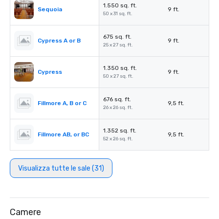
1.550 sq. ft.
Sequoia
9 ft.
50 x 31 sq. ft.
675 sq. ft.
Cypress A or B
9 ft.
25 x 27 sq. ft.
1.350 sq. ft.
Cypress
9 ft.
50 x 27 sq. ft.
676 sq. ft.
Fillmore A, B or C
9,5 ft.
26 x 26 sq. ft.
1.352 sq. ft.
Fillmore AB, or BC
9,5 ft.
52 x 26 sq. ft.
Visualizza tutte le sale (31)
Camere