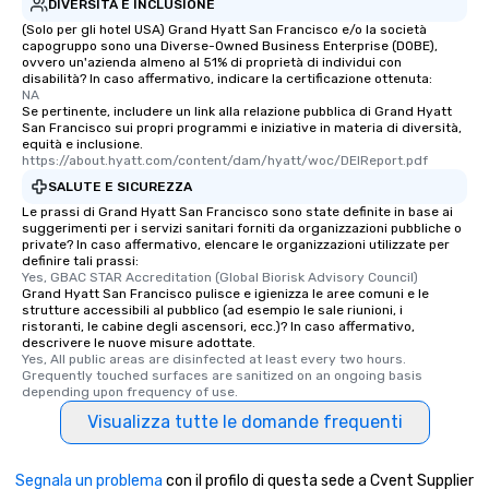
DIVERSITÀ E INCLUSIONE
(Solo per gli hotel USA) Grand Hyatt San Francisco e/o la società
capogruppo sono una Diverse-Owned Business Enterprise (DOBE),
ovvero un'azienda almeno al 51% di proprietà di individui con
disabilità? In caso affermativo, indicare la certificazione ottenuta:
NA
Se pertinente, includere un link alla relazione pubblica di Grand Hyatt
San Francisco sui propri programmi e iniziative in materia di diversità,
equità e inclusione.
https://about.hyatt.com/content/dam/hyatt/woc/DEIReport.pdf
SALUTE E SICUREZZA
Le prassi di Grand Hyatt San Francisco sono state definite in base ai
suggerimenti per i servizi sanitari forniti da organizzazioni pubbliche o
private? In caso affermativo, elencare le organizzazioni utilizzate per
definire tali prassi:
Yes, GBAC STAR Accreditation (Global Biorisk Advisory Council)
Grand Hyatt San Francisco pulisce e igienizza le aree comuni e le
strutture accessibili al pubblico (ad esempio le sale riunioni, i
ristoranti, le cabine degli ascensori, ecc.)? In caso affermativo,
descrivere le nuove misure adottate.
Yes, All public areas are disinfected at least every two hours. 
Grequently touched surfaces are sanitized on an ongoing basis 
depending upon frequency of use.
Visualizza tutte le domande frequenti
Segnala un problema
con il profilo di questa sede a Cvent Supplier