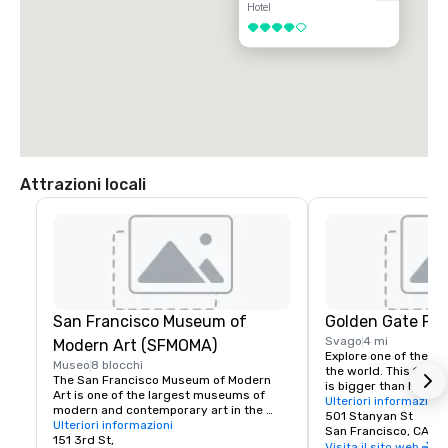
Hotel
4 su 5
Attrazioni locali
San Francisco Museum of
Golden Gate Par
Svago
4 mi
Modern Art (SFMOMA)
Explore one of the lar
Museo
8 blocchi
the world. This 150-y
The San Francisco Museum of Modern 
is bigger than New Yor
Art is one of the largest museums of 
Park, and with much of
Ulteriori informazioni
modern and contemporary art in the 
vehicles, it’s a safe p
501 Stanyan St
United States and a thriving cultural 
Ulteriori informazioni
its hidden treasures l
San Francisco, CA, U
center for the Bay Area. It spans seven 
151 3rd St,
Academy of Sciences,
Visita il sito web