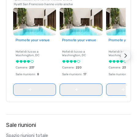
Hyatt San Francisco hanno visto anche
Promote your venue
Promote your venue
Promote your ve
Hotel di lusso a
Hotel di lusso a
Hotel di lusso a
Washington
, DC
Washington
, DC
Washington
, DC
Camere
:
237
Camere
:
220
Camere
:
237
Sale riunioni
:
8
Sale riunioni
:
17
Sale riunioni
:
8
Sale riunioni
Spazio riunioni totale