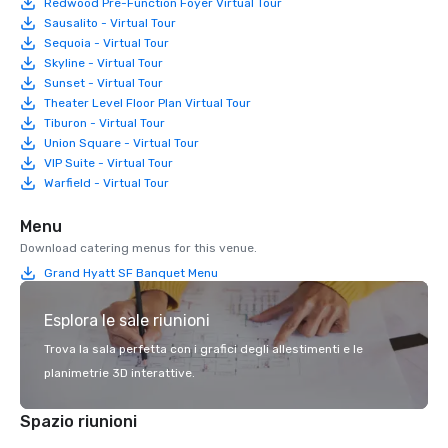
Redwood Pre-Function Foyer Virtual Tour
Sausalito - Virtual Tour
Sequoia - Virtual Tour
Skyline - Virtual Tour
Sunset - Virtual Tour
Theater Level Floor Plan Virtual Tour
Tiburon - Virtual Tour
Union Square - Virtual Tour
VIP Suite - Virtual Tour
Warfield - Virtual Tour
Menu
Download catering menus for this venue.
Grand Hyatt SF Banquet Menu
Esplora le sale riunioni
Trova la sala perfetta con i grafici degli allestimenti e le
planimetrie 3D interattive.
Spazio riunioni