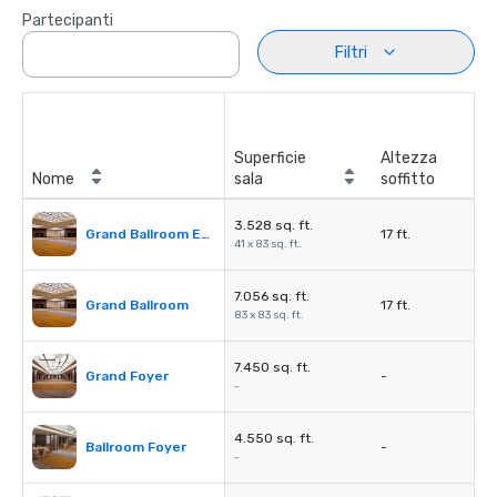
Partecipanti
Filtri
Superficie
Altezza
Nome
sala
soffitto
3.528 sq. ft.
Grand Ballroom East or West
17 ft.
41 x 83 sq. ft.
7.056 sq. ft.
Grand Ballroom
17 ft.
83 x 83 sq. ft.
7.450 sq. ft.
Grand Foyer
-
-
4.550 sq. ft.
Ballroom Foyer
-
-