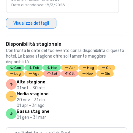
Data di scadenza: 18/3/2028
Visualizza dettagli
Disponibilità stagionale
Confronta le date del tuo evento con la disponibilità di questo
hotel. La bassa stagione offre solitamente maggiore
disponibilità.
Gen
Feb
Mar
Apr
Mag
Giu
Lug
Ago
Set
Ott
Nov
Dic
Alta stagione
01 set - 30 ott
Media stagione
20 nov - 31 dic
01 apr - 31 ago
Bassa stagione
01 gen - 31 mar
I pianificatori che hanno visitato Grand