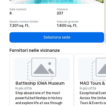
Sale riunioni
:
Camere
:
S
8
237
1
Spazio riunioni totale
:
Sala più grande
:
S
7.201 sq. ft.
1.800 sq. ft.
1
Seleziona sede
Fornitori nelle vicinanze
Battleship IOWA Museum
MAD Tours &
In più città
In più città
Step aboard one of the most
Exceptional Even
powerful battleships in history
Across the United 
and explore life at sea through
Tours & Events is