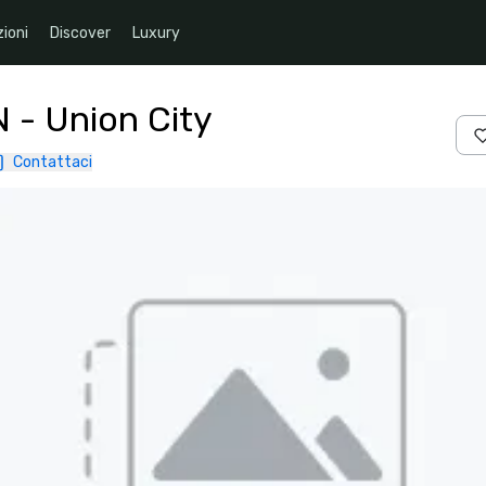
ioni
Discover
Luxury
N - Union City
Contattaci