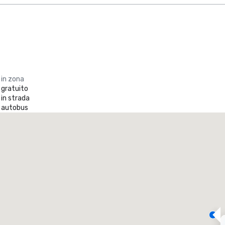
 in zona
 gratuito
in strada
 autobus
Promote your venue
otel di lusso