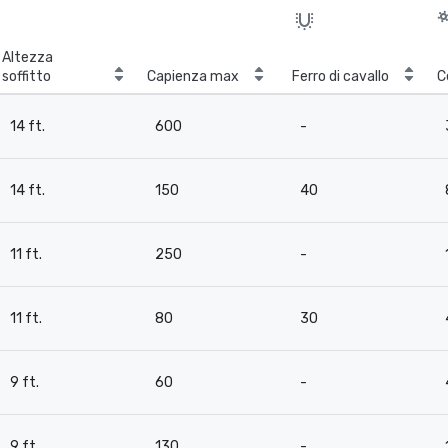
Altezza
soffitto
Capienza max
Ferro di cavallo
C
14 ft.
600
-
14 ft.
150
40
11 ft.
250
-
11 ft.
80
30
9 ft.
60
-
9 ft.
130
-