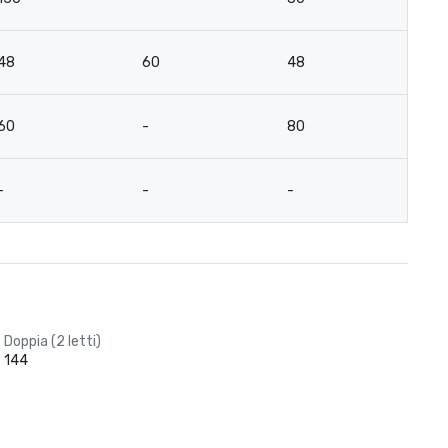
48
60
48
4
60
-
80
4
-
-
-
-
Doppia (2 letti)
144