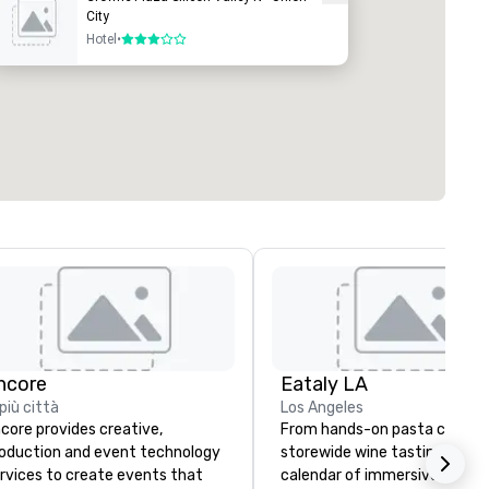
City
Hotel
•
3 su 5
ncore
Eataly LA
 più città
Los Angeles
core provides creative,
From hands-on pasta classes
oduction and event technology
storewide wine tastings, our
rvices to create events that
calendar of immersive