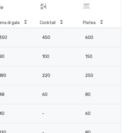
ena di gala
Cocktail
Platea
Cla
350
450
600
2
80
100
150
8
180
220
250
13
48
60
80
4
40
-
60
15
130
-
80
6