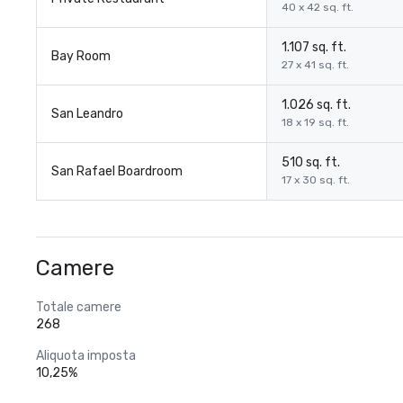
40 x 42 sq. ft.
1.107 sq. ft.
Bay Room
27 x 41 sq. ft.
1.026 sq. ft.
San Leandro
18 x 19 sq. ft.
510 sq. ft.
San Rafael Boardroom
17 x 30 sq. ft.
Camere
Totale camere
268
Aliquota imposta
10,25%