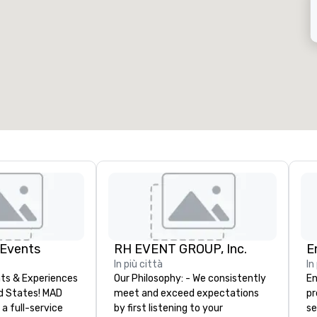
ale riunioni
:
Camere
:
7
220
pazio riunioni totale
:
Sala più grande
:
2.000 sq. ft.
4.100 sq. ft.
Seleziona sede
 Events
RH EVENT GROUP, Inc.
E
In più città
In
ts & Experiences
Our Philosophy: - We consistently
En
States! MAD
meet and exceed expectations
pr
 a full-service
by first listening to your
se