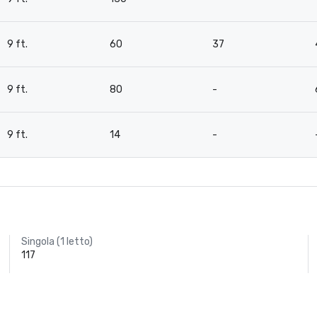
9 ft.
60
37
9 ft.
80
-
9 ft.
14
-
Singola (1 letto)
117