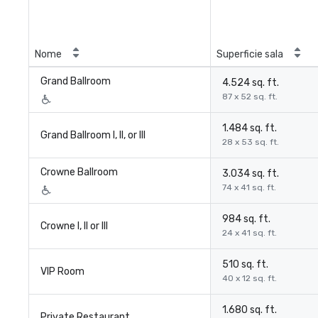
Nome
Superficie sala
Grand Ballroom
4.524 sq. ft.
87 x 52 sq. ft.
1.484 sq. ft.
Grand Ballroom I, II, or III
28 x 53 sq. ft.
Crowne Ballroom
3.034 sq. ft.
74 x 41 sq. ft.
984 sq. ft.
Crowne I, II or III
24 x 41 sq. ft.
510 sq. ft.
VIP Room
40 x 12 sq. ft.
1.680 sq. ft.
Private Restaurant