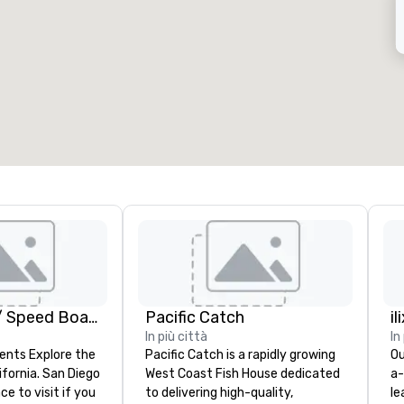
ale riunioni
:
Camere
:
7
220
pazio riunioni totale
:
Sala più grande
:
2.000 sq. ft.
4.100 sq. ft.
Seleziona sede
GoCar Tours / Speed Boat Adventures
Pacific Catch
il
In più città
In
ents Explore the
Pacific Catch is a rapidly growing
Ou
ifornia. San Diego
West Coast Fish House dedicated
a-
ce to visit if you
to delivering high-quality,
le