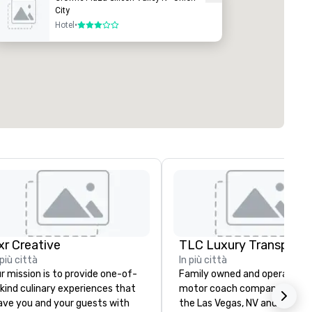
City
Hotel
•
3 su 5
ixr Creative
 più città
In più città
r mission is to provide one-of-
Family owned and operated
kind culinary experiences that
motor coach company. Servi
ave you and your guests with
the Las Vegas, NV and South