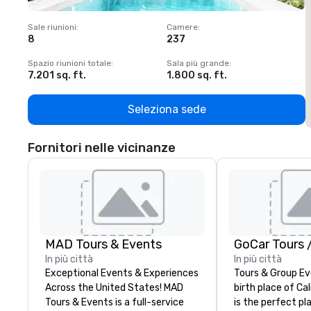
Sale riunioni
:
Camere
:
S
8
237
1
Spazio riunioni totale
:
Sala più grande
:
S
7.201 sq. ft.
1.800 sq. ft.
1
Seleziona sede
Fornitori nelle vicinanze
MAD Tours & Events
In più città
In più città
Exceptional Events & Experiences
Tours & Group Ev
Across the United States! MAD
birth place of Cal
Tours & Events is a full-service
is the perfect pla