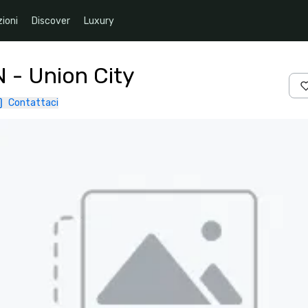
ioni
Discover
Luxury
N - Union City
Contattaci