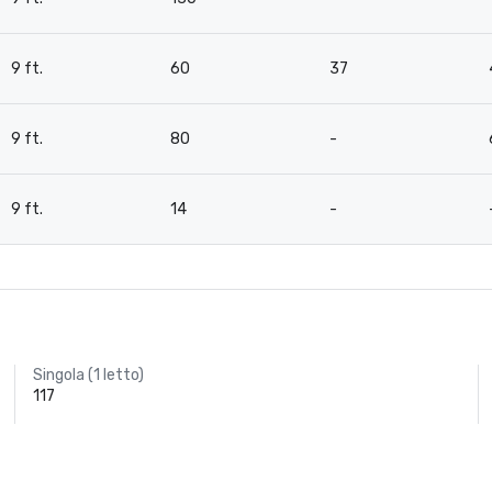
9 ft.
60
37
9 ft.
80
-
9 ft.
14
-
Singola (1 letto)
117