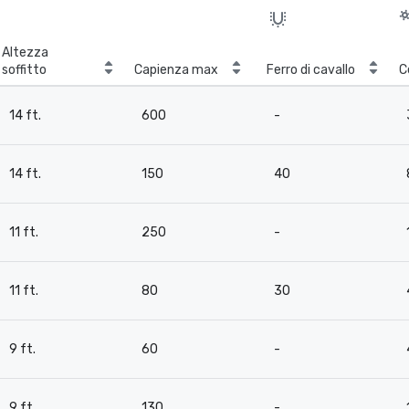
Altezza
soffitto
Capienza max
Ferro di cavallo
C
14 ft.
600
-
14 ft.
150
40
11 ft.
250
-
11 ft.
80
30
9 ft.
60
-
9 ft.
130
-