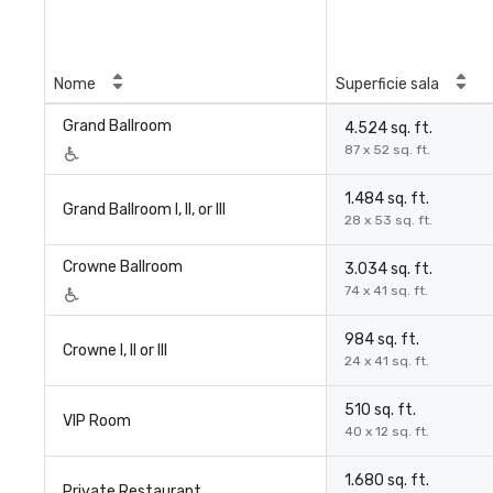
Nome
Superficie sala
Grand Ballroom
4.524 sq. ft.
87 x 52 sq. ft.
1.484 sq. ft.
Grand Ballroom I, II, or III
28 x 53 sq. ft.
Crowne Ballroom
3.034 sq. ft.
74 x 41 sq. ft.
984 sq. ft.
Crowne I, II or III
24 x 41 sq. ft.
510 sq. ft.
VIP Room
40 x 12 sq. ft.
1.680 sq. ft.
Private Restaurant