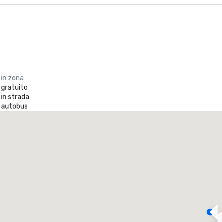
 in zona
 gratuito
in strada
 autobus
Promote your venue
otel di lusso