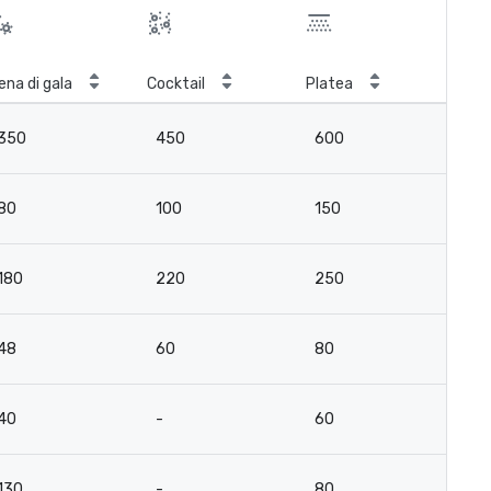
ena di gala
Cocktail
Platea
Cla
350
450
600
2
80
100
150
8
180
220
250
13
48
60
80
4
40
-
60
15
130
-
80
6