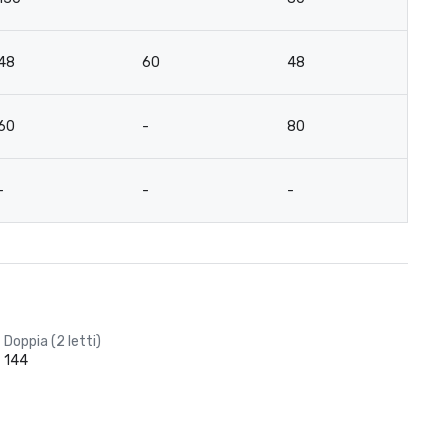
48
60
48
4
60
-
80
4
-
-
-
-
Doppia (2 letti)
144