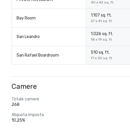
40 x 42 sq. ft.
1.107 sq. ft.
Bay Room
27 x 41 sq. ft.
1.026 sq. ft.
San Leandro
18 x 19 sq. ft.
510 sq. ft.
San Rafael Boardroom
17 x 30 sq. ft.
Camere
Totale camere
268
Aliquota imposta
10,25%