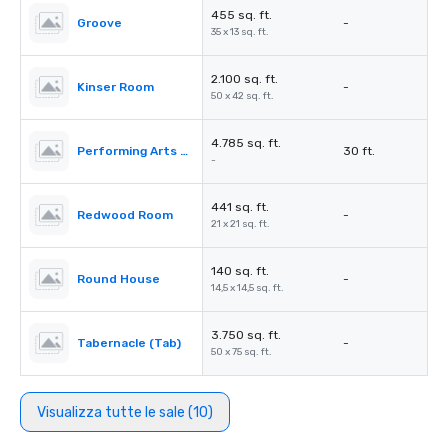
455 sq. ft.
Groove
-
35 x 13 sq. ft.
2.100 sq. ft.
Kinser Room
-
50 x 42 sq. ft.
4.785 sq. ft.
Performing Arts Center (PAC)
30 ft.
-
441 sq. ft.
Redwood Room
-
21 x 21 sq. ft.
140 sq. ft.
Round House
-
14,5 x 14,5 sq. ft.
3.750 sq. ft.
Tabernacle (Tab)
-
50 x 75 sq. ft.
Visualizza tutte le sale (10)