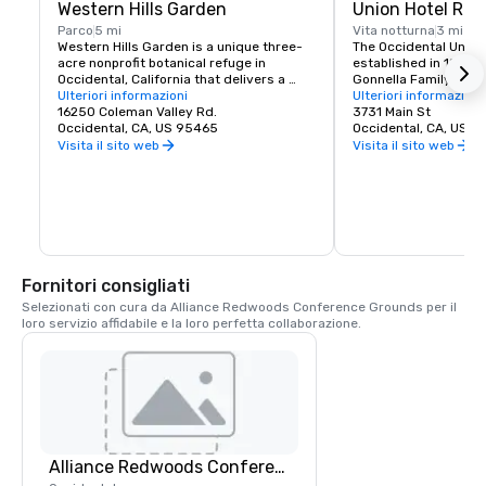
Western Hills Garden
Union Hotel Res
Parco
5 mi
Vita notturna
3 mi
Western Hills Garden is a unique three-
The Occidental Union 
acre nonprofit botanical refuge in 
established in 1879. I
Occidental, California that delivers a 
Gonnella Family since
sensory explosion of textures, colors, 
Ulteriori informazioni
building houses a cafe
Ulteriori informazioni
shapes, and sounds. It’s a stunning 
16250 Coleman Valley Rd.
room, and The Bocce 
3731 Main St
example of cultivated biodiversity, home 
Occidental, CA, US 95465
opens at 6 am every 
Occidental, CA, US 
to rare and important plant species, 
freshly baked pastrie
Visita il sito web
Visita il sito web
many that are nearly extinct in nature.
dining rooms and salo
am. A favorite lunch o
Union usually includes
soups, pizzas, pastas
of course the house t
is known for serving t
beer in town. The Uni
generations of famili
Fornitori consigliati
gather in Sonoma Co
Selezionati con cura da Alliance Redwoods Conference Grounds per il 
loro servizio affidabile e la loro perfetta collaborazione.
Alliance Redwoods Conference Grounds