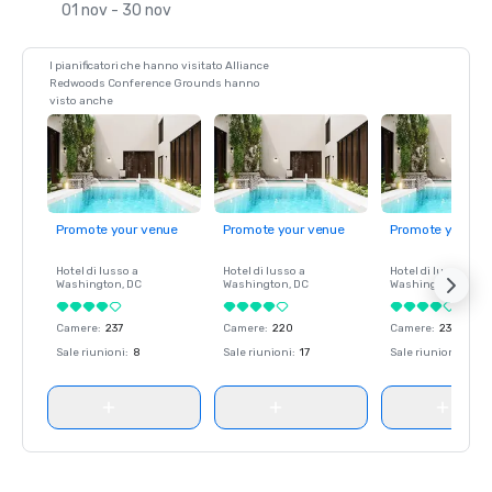
01 nov - 30 nov
I pianificatori che hanno visitato Alliance
Redwoods Conference Grounds hanno
visto anche
Promote your venue
Promote your venue
Promote your ve
Hotel di lusso a
Hotel di lusso a
Hotel di lusso a
Washington
, DC
Washington
, DC
Washington
, DC
Camere
:
237
Camere
:
220
Camere
:
237
Sale riunioni
:
8
Sale riunioni
:
17
Sale riunioni
:
8