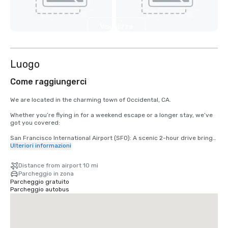
Visualizza
5 altre
Luogo
Come raggiungerci
We are located in the charming town of Occidental, CA.

Whether you’re flying in for a weekend escape or a longer stay, we’ve 
got you covered:

San Francisco International Airport (SFO): A scenic 2-hour drive brings 
you from arrival to relaxation.

Ulteriori informazioni
Santa Rosa’s Charles M. Schulz – Sonoma County Airport (STS): Only 
Distance from airport 10 mi
35 minutes from our doorstep — the fastest route to your rustic 
Parcheggio in zona
retreat.
Parcheggio gratuito
Parcheggio autobus