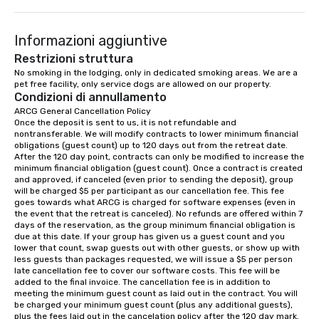
you in planning your custom event. We
serve a number of different meal and
Informazioni aggiuntive
snack options to make your day with
your team enjoyable and successful.
Restrizioni struttura
We have a large dining hall that can
No smoking in the lodging, only in dedicated smoking areas. We are a 
pet free facility, only service dogs are allowed on our property.
serve 450 guests at a time. But, if you
Condizioni di annullamento
would like a more intimate upscale
ARCG General Cancellation Policy

option, our full catering team can work
Once the deposit is sent to us, it is not refundable and 
with you to create the meal of your
nontransferable. We will modify contracts to lower minimum financial 
dreams! If you would like to use a
obligations (guest count) up to 120 days out from the retreat date. 
After the 120 day point, contracts can only be modified to increase the 
meeting room we have a number of
minimum financial obligation (guest count). Once a contract is created 
different rooms that are available,
and approved, if canceled (even prior to sending the deposit), group 
from boardrooms to large venues. We
will be charged $5 per participant as our cancellation fee. This fee 
goes towards what ARCG is charged for software expenses (even in 
have cozy lodging options ranging
the event that the retreat is canceled). No refunds are offered within 7 
anywhere from cabins to cottages.
days of the reservation, as the group minimum financial obligation is 
Wake up under the canopy in a
due at this date. If your group has given us a guest count and you 
lower that count, swap guests out with other guests, or show up with 
forested paradise at whatever level
less guests than packages requested, we will issue a $5 per person 
of creature comfort your team
late cancellation fee to cover our software costs. This fee will be 
prefers. Call or email us today to plan
added to the final invoice. The cancellation fee is in addition to 
meeting the minimum guest count as laid out in the contract. You will 
your retreat!
be charged your minimum guest count (plus any additional guests), 
plus the fees laid out in the cancelation policy after the 120 day mark.