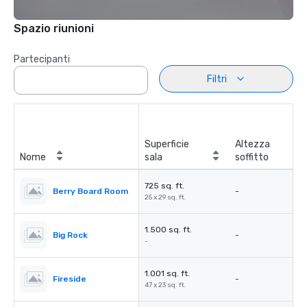
Spazio riunioni
Partecipanti
Filtri
Superficie
Altezza
Nome
sala
soffitto
725 sq. ft.
Berry Board Room
-
25 x 29 sq. ft.
1.500 sq. ft.
Big Rock
-
-
1.001 sq. ft.
Fireside
-
47 x 23 sq. ft.