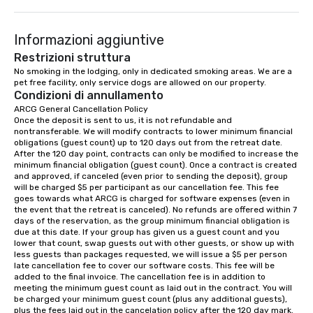
you in planning your custom event. We
serve a number of different meal and
Informazioni aggiuntive
snack options to make your day with
your team enjoyable and successful.
Restrizioni struttura
We have a large dining hall that can
No smoking in the lodging, only in dedicated smoking areas. We are a 
pet free facility, only service dogs are allowed on our property.
serve 450 guests at a time. But, if you
Condizioni di annullamento
would like a more intimate upscale
ARCG General Cancellation Policy

option, our full catering team can work
Once the deposit is sent to us, it is not refundable and 
with you to create the meal of your
nontransferable. We will modify contracts to lower minimum financial 
dreams! If you would like to use a
obligations (guest count) up to 120 days out from the retreat date. 
After the 120 day point, contracts can only be modified to increase the 
meeting room we have a number of
minimum financial obligation (guest count). Once a contract is created 
different rooms that are available,
and approved, if canceled (even prior to sending the deposit), group 
from boardrooms to large venues. We
will be charged $5 per participant as our cancellation fee. This fee 
goes towards what ARCG is charged for software expenses (even in 
have cozy lodging options ranging
the event that the retreat is canceled). No refunds are offered within 7 
anywhere from cabins to cottages.
days of the reservation, as the group minimum financial obligation is 
Wake up under the canopy in a
due at this date. If your group has given us a guest count and you 
lower that count, swap guests out with other guests, or show up with 
forested paradise at whatever level
less guests than packages requested, we will issue a $5 per person 
of creature comfort your team
late cancellation fee to cover our software costs. This fee will be 
prefers. Call or email us today to plan
added to the final invoice. The cancellation fee is in addition to 
meeting the minimum guest count as laid out in the contract. You will 
your retreat!
be charged your minimum guest count (plus any additional guests), 
plus the fees laid out in the cancelation policy after the 120 day mark.