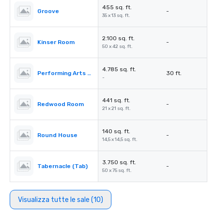
455 sq. ft.
Groove
-
35 x 13 sq. ft.
2.100 sq. ft.
Kinser Room
-
50 x 42 sq. ft.
4.785 sq. ft.
Performing Arts Center (PAC)
30 ft.
-
441 sq. ft.
Redwood Room
-
21 x 21 sq. ft.
140 sq. ft.
Round House
-
14,5 x 14,5 sq. ft.
3.750 sq. ft.
Tabernacle (Tab)
-
50 x 75 sq. ft.
Visualizza tutte le sale (10)