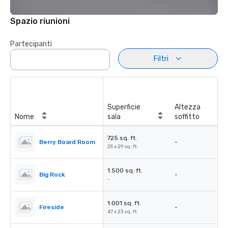
Spazio riunioni
Partecipanti
Filtri
Superficie
Altezza
Nome
sala
soffitto
725 sq. ft.
Berry Board Room
-
25 x 29 sq. ft.
1.500 sq. ft.
Big Rock
-
-
1.001 sq. ft.
Fireside
-
47 x 23 sq. ft.