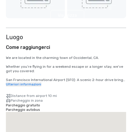
Visualizza
5 altre
Luogo
Come raggiungerci
We are located in the charming town of Occidental, CA.

Whether you’re flying in for a weekend escape or a longer stay, we’ve 
got you covered:

San Francisco International Airport (SFO): A scenic 2-hour drive brings 
you from arrival to relaxation.

Ulteriori informazioni
Santa Rosa’s Charles M. Schulz – Sonoma County Airport (STS): Only 
Distance from airport 10 mi
35 minutes from our doorstep — the fastest route to your rustic 
Parcheggio in zona
retreat.
Parcheggio gratuito
Parcheggio autobus