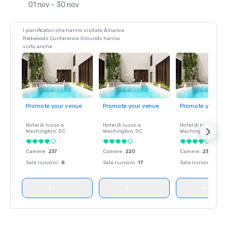
01 nov - 30 nov
I pianificatori che hanno visitato Alliance
Redwoods Conference Grounds hanno
visto anche
Promote your venue
Promote your venue
Promote your ve
Hotel di lusso a
Hotel di lusso a
Hotel di lusso a
Washington
, DC
Washington
, DC
Washington
, DC
Camere
:
237
Camere
:
220
Camere
:
237
Sale riunioni
:
8
Sale riunioni
:
17
Sale riunioni
:
8