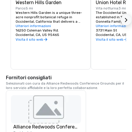
Western Hills Garden
Union Hotel Res
Parco
5 mi
Vita notturna
3 mi
Western Hills Garden is a unique three-
The Occidental Union 
acre nonprofit botanical refuge in 
established in 1879. I
Occidental, California that delivers a 
Gonnella Family since
sensory explosion of textures, colors, 
Ulteriori informazioni
building houses a cafe
Ulteriori informazioni
shapes, and sounds. It’s a stunning 
16250 Coleman Valley Rd.
room, and The Bocce 
3731 Main St
example of cultivated biodiversity, home 
Occidental, CA, US 95465
opens at 6 am every 
Occidental, CA, US 
to rare and important plant species, 
freshly baked pastrie
Visita il sito web
Visita il sito web
many that are nearly extinct in nature.
dining rooms and salo
am. A favorite lunch o
Union usually includes
soups, pizzas, pastas
of course the house t
is known for serving t
beer in town. The Uni
generations of famili
Fornitori consigliati
gather in Sonoma Co
Selezionati con cura da Alliance Redwoods Conference Grounds per il 
loro servizio affidabile e la loro perfetta collaborazione.
Alliance Redwoods Conference Grounds