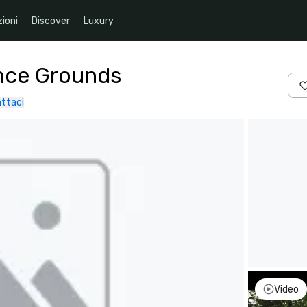
ioni
Discover
Luxury
nce Grounds
ttaci
Video