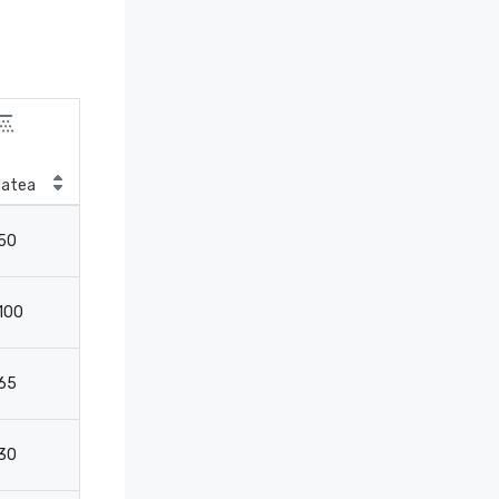
latea
Classe
50
27
100
32
65
32
30
-