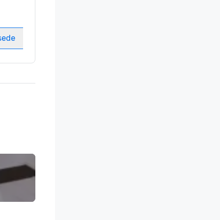
Camere
:
237
Sale riunioni
:
8
sede
Seleziona sede