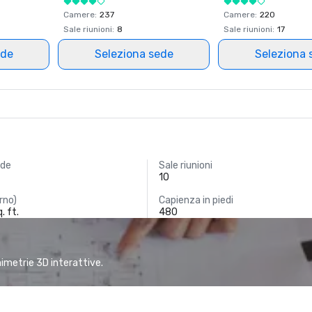
Camere
:
237
Camere
:
220
Sale riunioni
:
8
Sale riunioni
:
17
ede
Seleziona sede
Seleziona 
nde
Sale riunioni
10
rno)
Capienza in piedi
. ft.
480
animetrie 3D interattive.