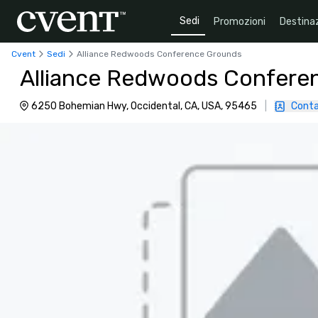
Sedi
Promozioni
Destinaz
Cvent
Sedi
Alliance Redwoods Conference Grounds
Alliance Redwoods Confere
6250 Bohemian Hwy, Occidental, CA, USA, 95465
|
Conta