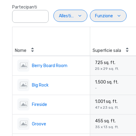
Partecipanti
Allestimento
Funzione
Nome
Superficie sala
725 sq. ft.
Berry Board Room
25 x 29 sq. ft.
1.500 sq. ft.
Big Rock
-
1.001 sq. ft.
Fireside
47 x 23 sq. ft.
455 sq. ft.
Groove
35 x 13 sq. ft.