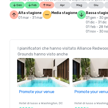
Gen
Feb
Mar
Apr
Mag
Giu
Alta stagione
Media stagione
Bassa stagi
01 mar - 31 mar
01 gen - 30 g
01 dic - 31 dic
01 feb - 28 fe
01 nov - 30 n
I pianificatori che hanno visitato Alliance Redwo
Grounds hanno visto anche
Promote your venue
Promote your venu
Hotel di lusso a
Washington
, DC
Hotel di lusso a
Washing