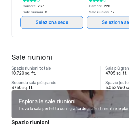
Camere
:
237
Camere
:
220
Sale riunioni
:
8
Sale riunioni
:
17
Seleziona sede
Seleziona s
Sale riunioni
Spazio riunioni totale
Sala più gra
18.728 sq. ft.
4785 sq. ft.
Seconda sala più grande
Spazio (este
3750 sq. ft.
5.052.960 sq
Esplora le sale riunioni
Trova la sala perfetta con i grafici degli allestimenti e le pl
Spazio riunioni