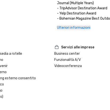
Journal (Multiple Years)

- TripAdvisor Destination Award

- Yelp Destination Award

- Bohemian Magazine Best Outdoo
(Multiple Years) 
Ulteriori informazioni
Servizi alle imprese
sedia a rotelle
Business center
no
Funzionalità A/V
venir
Videoconferenza
erno
ing esterno consentito
oco
go
o)