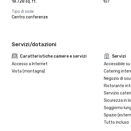
18.728 sq. ft.
107
Tipo di sede
Centro conferenze
Servizi/dotazioni
Caratteristiche camere e servizi
Servizi
Accesso a Internet
Accessibile su 
Vista (montagna)
Catering inter
Negozio di sou
Ristorante int
Servizio cater
Sicurezza in l
Soggiorno lun
Spazio (estern
Tutto incluso