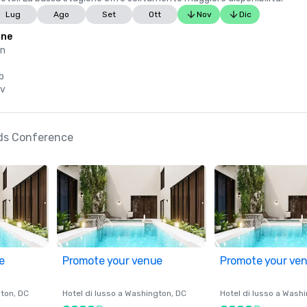
Lug
Ago
Set
Ott
Nov
Dic
one
en
b
ov
ods Conference
e
Promote your venue
Promote your ve
ton
, DC
Hotel di lusso a
Washington
, DC
Hotel di lusso a
Washi