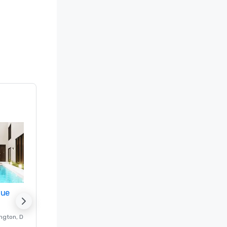
nue
Promote your venue
ngton
, DC
Hotel di lusso a
Washington
, DC