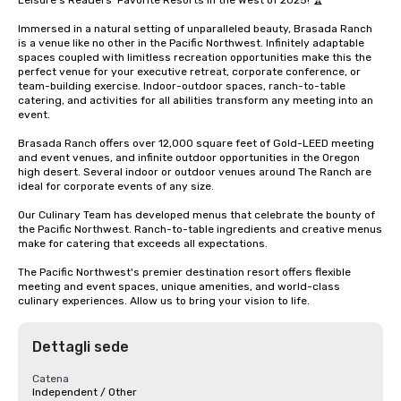
Leisure's Readers' Favorite Resorts in the West of 2025! 🏆 

Immersed in a natural setting of unparalleled beauty, Brasada Ranch 
is a venue like no other in the Pacific Northwest. Infinitely adaptable 
spaces coupled with limitless recreation opportunities make this the 
perfect venue for your executive retreat, corporate conference, or 
team-building exercise. Indoor-outdoor spaces, ranch-to-table 
catering, and activities for all abilities transform any meeting into an 
event.

Brasada Ranch offers over 12,000 square feet of Gold-LEED meeting 
and event venues, and infinite outdoor opportunities in the Oregon 
high desert. Several indoor or outdoor venues around The Ranch are 
ideal for corporate events of any size. 

Our Culinary Team has developed menus that celebrate the bounty of 
the Pacific Northwest. Ranch-to-table ingredients and creative menus 
make for catering that exceeds all expectations.

The Pacific Northwest's premier destination resort offers flexible 
meeting and event spaces, unique amenities, and world-class 
culinary experiences. Allow us to bring your vision to life.
Dettagli sede
Catena
Independent / Other