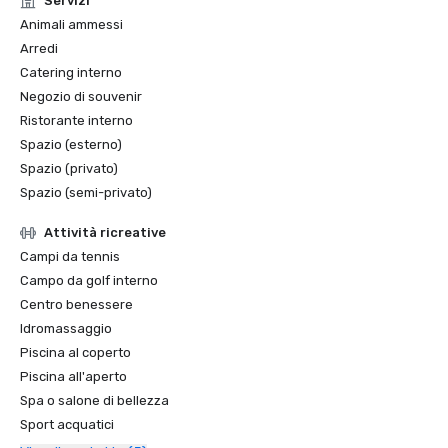
Servizi
Sunset Magazine Best Ranch Resorts, 2021 + 2022

Animali ammessi
Arredi
Sunset Magazine #1 Destination for Horseback Riding, 
Catering interno
2022 + 2023 (Outdoors Wire)

Negozio di souvenir
Ristorante interno
Best Hotel Pools in Oregon, 2023 (Only In Your State)
Spazio (esterno)
Spazio (privato)
Spazio (semi-privato)
Attività ricreative
Campi da tennis
Campo da golf interno
Centro benessere
Idromassaggio
Piscina al coperto
Piscina all'aperto
Spa o salone di bellezza
Sport acquatici