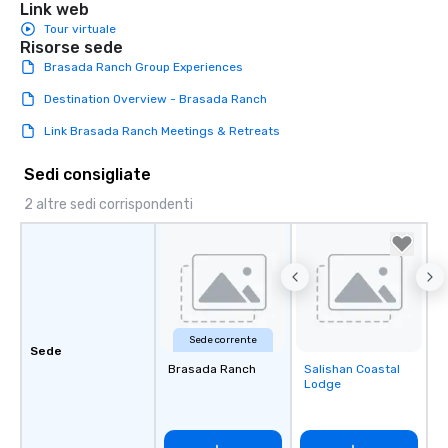
Link web
Tour virtuale
Risorse sede
Brasada Ranch Group Experiences
Destination Overview - Brasada Ranch
Link Brasada Ranch Meetings & Retreats
Sedi consigliate
2 altre sedi corrispondenti
Sede corrente
Sede
Brasada Ranch
Salishan Coastal
Removed from
Lodge
favorites