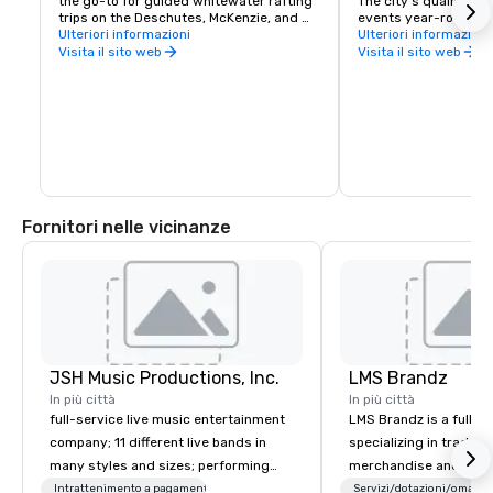
the go-to for guided whitewater rafting 
The city's quaint do
trips on the Deschutes, McKenzie, and 
events year-round and
Umpqua Rivers in Central Oregon.
Ulteriori informazioni
for those looking for
Ulteriori informazioni
drink, art galleries, l
Visita il sito web
Visita il sito web
shopping, and let's no
breweries. One thing
a shortage of is beer,
the largest beer trail
Bend Ale Trail. Here y
brews from 30+ Centr
breweries from the li
Boneyard, Crux, Van H
more.
Fornitori nelle vicinanze
JSH Music Productions, Inc.
LMS Brandz
In più città
In più città
full-service live music entertainment
LMS Brandz is a full-s
company; 11 different live bands in
specializing in trade 
many styles and sizes; performing
merchandise and muc
since 2007
booth giveaways and 
Intrattenimento a pagamento
Servizi/dotazioni/omaggi