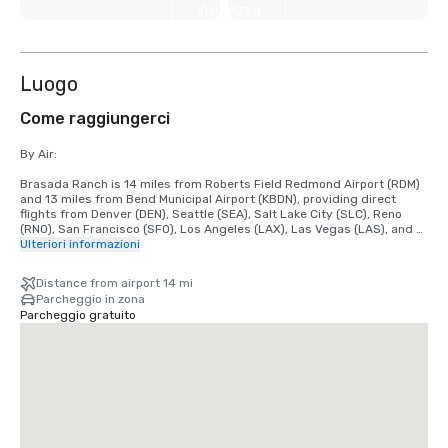
Visualizza
9 altre
Luogo
Come raggiungerci
By Air: 

Brasada Ranch is 14 miles from Roberts Field Redmond Airport (RDM) 
and 13 miles from Bend Municipal Airport (KBDN), providing direct 
flights from Denver (DEN), Seattle (SEA), Salt Lake City (SLC), Reno 
(RNO), San Francisco (SFO), Los Angeles (LAX), Las Vegas (LAS), and 
Phoenix (PHX).

Ulteriori informazioni
We are happy to arrange airport shuttles to and from both RDM and 
Distance from airport 14 mi
KBDN airports through our partnered vendors.

Parcheggio in zona
Shuttles are based on availability and flight information is required.

Parcheggio gratuito
The cost fluctuates depending on the shuttle's size, season, and level 
of demand.

By Car: 

Main Highways include Highway 20: Stay right on Powell Butte Hwy, 
make a right onto SW Alfalfa Rd, make a left onto SW Brasada Ranch 
Rd, the Ranch House will be on your right-hand side where you will 