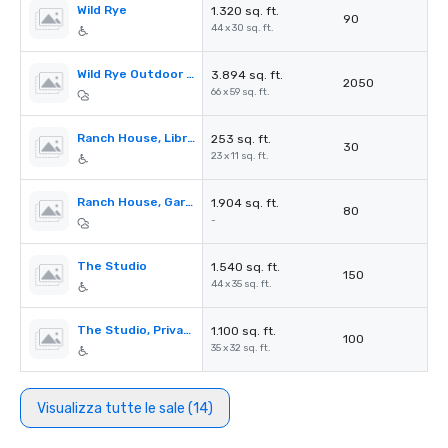
Wild Rye
1.320 sq. ft.
90
44 x 30 sq. ft.
Wild Rye Outdoor Lawns & Firepit
3.894 sq. ft.
2050
66 x 59 sq. ft.
Ranch House, Library & Patio
253 sq. ft.
30
23 x 11 sq. ft.
Ranch House, Garden Terrace
1.904 sq. ft.
80
-
The Studio
1.540 sq. ft.
150
44 x 35 sq. ft.
The Studio, Private Deck
1.100 sq. ft.
100
35 x 32 sq. ft.
Visualizza tutte le sale (14)