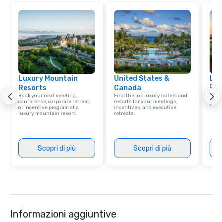
Luxury Mountain
United States &
Lux
Explo
Resorts
Canada
comb
Book your next meeting,
Find the top luxury hotels and
amaz
conference, corporate retreat,
resorts for your meetings,
ince
or incentive program at a
incentives, and executive
luxury mountain resort.
retreats.
Scopri di più
Scopri di più
Informazioni aggiuntive