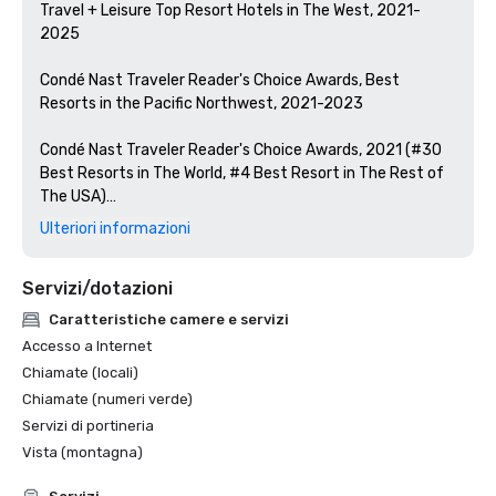
Travel + Leisure Top Resort Hotels in The West, 2021-
2025

Condé Nast Traveler Reader's Choice Awards, Best 
Resorts in the Pacific Northwest, 2021-2023

Condé Nast Traveler Reader's Choice Awards, 2021 (#30 
Best Resorts in The World, #4 Best Resort in The Rest of 
The USA)

Ulteriori informazioni
U.S. News Best Resorts in Oregon, 2022-2024 (Rated #2)

Servizi/dotazioni
Golfweek Oregon's Top 15 Courses, 2022-2024

Caratteristiche camere e servizi
The Manual Best Golf Resorts in The US, 2024

Accesso a Internet
Chiamate (locali)
Oregon Bride Magazine #1 Best Destination Venue in 
Chiamate (numeri verde)
Oregon, 2016-2023

Servizi di portineria
Timeout Magazine Best Dude Ranches & Luxury Resorts 
Vista (montagna)
in The US, 2024
