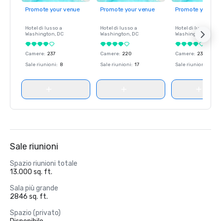
Promote your venue
Promote your venue
Promote your ve
Hotel di lusso a
Hotel di lusso a
Hotel di lusso a
Washington
, DC
Washington
, DC
Washington
, DC
Camere
:
237
Camere
:
220
Camere
:
237
Sale riunioni
:
8
Sale riunioni
:
17
Sale riunioni
:
8
Sale riunioni
Spazio riunioni totale
13.000 sq. ft.
Sala più grande
2846 sq. ft.
Spazio (privato)