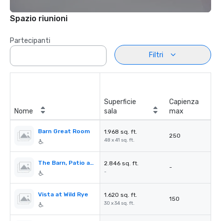
Spazio riunioni
Partecipanti
Filtri
Superficie
Capienza
Nome
sala
max
Barn Great Room
1.968 sq. ft.
250
48 x 41 sq. ft.
The Barn, Patio and Lawns
2.846 sq. ft.
-
-
Vista at Wild Rye
1.620 sq. ft.
150
30 x 34 sq. ft.