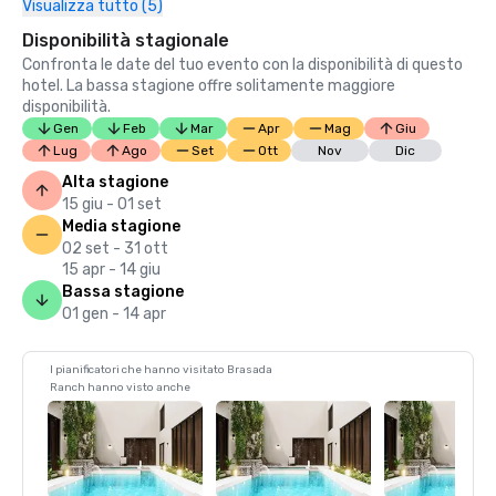
Visualizza tutto (5)
Disponibilità stagionale
Confronta le date del tuo evento con la disponibilità di questo
hotel. La bassa stagione offre solitamente maggiore
disponibilità.
Gen
Feb
Mar
Apr
Mag
Giu
Lug
Ago
Set
Ott
Nov
Dic
Alta stagione
15 giu - 01 set
Media stagione
02 set - 31 ott
15 apr - 14 giu
Bassa stagione
01 gen - 14 apr
I pianificatori che hanno visitato Brasada
Ranch hanno visto anche