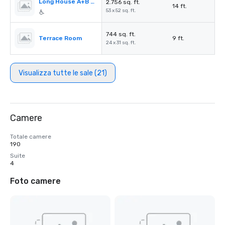
Long House A+B or B+C
2.756 sq. ft.
14 ft.
53 x 52 sq. ft.
744 sq. ft.
Terrace Room
9 ft.
24 x 31 sq. ft.
Visualizza tutte le sale (21)
Camere
Totale camere
190
Suite
4
Foto camere