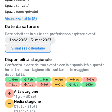
Spazio (privato)
Spazio (semi-privato)
Visualizza tutto (8)
Date da saturare
Date prioritarie in cui le sedi preferiscono ospitare eventi
1 nov 2026 - 31 mar 2027
Visualizza calendario
Disponibilità stagionale
Confronta le date del tuo evento con la disponibilità di questo
hotel. La bassa stagione offre solitamente maggiore
disponibilità.
Gen
Feb
Mar
Apr
Mag
Giu
Lug
Ago
Set
Ott
Nov
Dic
Alta stagione
11 giu - 30 set
Media stagione
01 ott - 31 ott
01 apr - 10 giu