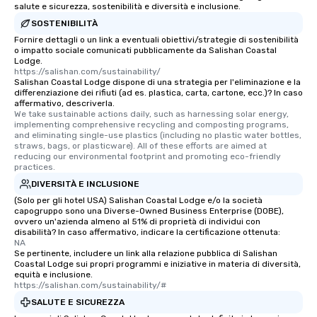
salute e sicurezza, sostenibilità e diversità e inclusione.
SOSTENIBILITÀ
Fornire dettagli o un link a eventuali obiettivi/strategie di sostenibilità
o impatto sociale comunicati pubblicamente da Salishan Coastal
Lodge.
https://salishan.com/sustainability/
Salishan Coastal Lodge dispone di una strategia per l'eliminazione e la
differenziazione dei rifiuti (ad es. plastica, carta, cartone, ecc.)? In caso
affermativo, descriverla.
We take sustainable actions daily, such as harnessing solar energy, 
implementing comprehensive recycling and composting programs, 
and eliminating single-use plastics (including no plastic water bottles, 
straws, bags, or plasticware). All of these efforts are aimed at 
reducing our environmental footprint and promoting eco-friendly 
practices.
DIVERSITÀ E INCLUSIONE
(Solo per gli hotel USA) Salishan Coastal Lodge e/o la società
capogruppo sono una Diverse-Owned Business Enterprise (DOBE),
ovvero un'azienda almeno al 51% di proprietà di individui con
disabilità? In caso affermativo, indicare la certificazione ottenuta:
NA
Se pertinente, includere un link alla relazione pubblica di Salishan
Coastal Lodge sui propri programmi e iniziative in materia di diversità,
equità e inclusione.
https://salishan.com/sustainability/#
SALUTE E SICUREZZA