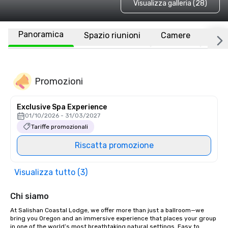
Visualizza galleria (28)
Panoramica
Spazio riunioni
Camere
Luo
Promozioni
Exclusive Spa Experience
01/10/2026 - 31/03/2027
Tariffe promozionali
Riscatta promozione
Visualizza tutto (3)
Chi siamo
At Salishan Coastal Lodge, we offer more than just a ballroom—we 
bring you Oregon and an immersive experience that places your group 
in one of the world’s most breathtaking natural settings. Easy to 