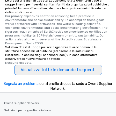
Le prassi di Salishan Coastal Lodge sono state definite in base ai
suggerimenti per i servizi sanitari forniti da organizzazioni pubbliche o
private? In caso affermativo, elencare le organizzazioni utilizzate per
definire tali prassi:
Our primary objectives center on achieving best-practice in 
environmental and social sustainability. To accomplish these goals, 
we’ve partnered with EarthCheck—the world’s leading scientific, 
economic, environmental, and social benchmarking certification. The 
rigorous requirements of EarthCheck’s science-backed certification 
programs highlights SCP Hotels’ commitment to sustainability. Our 
actions also align with several of the United Nations Sustainable 
Development Goals 2030.
Salishan Coastal Lodge pulisce e igienizza le aree comuni e le
strutture accessibili al pubblico (ad esempio le sale riunioni, i
ristoranti, le cabine degli ascensori, ecc.)? In caso affermativo,
descrivere le nuove misure adottate.
Nessuna risposta.
Visualizza tutte le domande frequenti
Segnala un problema
con il profilo di questa sede a Cvent Supplier
Network.
Cvent Supplier Network
Soluzioni per la gestione in loco