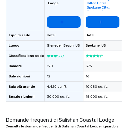
Lodge
Hilton Hotel
favorites
Spokane City
Center- Newly
Renovated
Tipo di sede
Hotel
Hotel
Luogo
Gleneden Beach
, US
Spokane
, US
Classificazione sede
Camere
190
375
Sale riunioni
12
16
Sala più grande
4.420 sq. ft.
10.080 sq. ft.
Spazio riunioni
30.000 sq. ft.
15.000 sq. ft.
Domande frequenti di Salishan Coastal Lodge
Consulta le domande frequenti di Salishan Coastal Lodge riguardo a