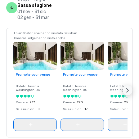
Bassa stagione
01 nov - 31 dic
02 gen - 31 mar
I pianificatori che hanno visitato Salishan
Coastal Lodge hanno visto anche
Promote your venue
Promote your venue
Promote your ve
Hotel di lusso a
Hotel di lusso a
Hotel di lusso a
Washington
, DC
Washington
, DC
Washington
, DC
Camere
:
237
Camere
:
220
Camere
:
237
Sale riunioni
:
8
Sale riunioni
:
17
Sale riunioni
:
8