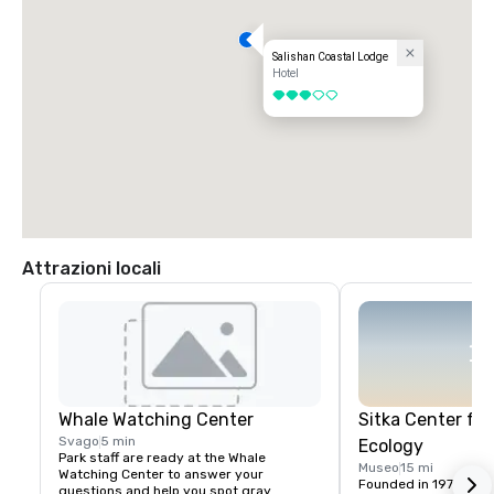
Salishan Coastal Lodge
Hotel
3 su 5
Attrazioni locali
Whale Watching Center
Sitka Center for
Svago
5 min
Ecology
Park staff are ready at the Whale 
Museo
15 mi
Watching Center to answer your 
Founded in 1970, the S
questions and help you spot gray 