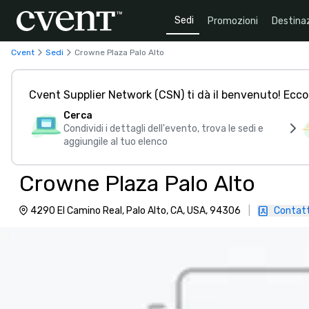
Sedi
Promozioni
Destinaz
Cvent
Sedi
Crowne Plaza Palo Alto
Cvent Supplier Network (CSN) ti dà il benvenuto! Ecco
Cerca
Condividi i dettagli dell'evento, trova le sedi e
aggiungile al tuo elenco
Crowne Plaza Palo Alto
4290 El Camino Real, Palo Alto, CA, USA, 94306
|
Contat