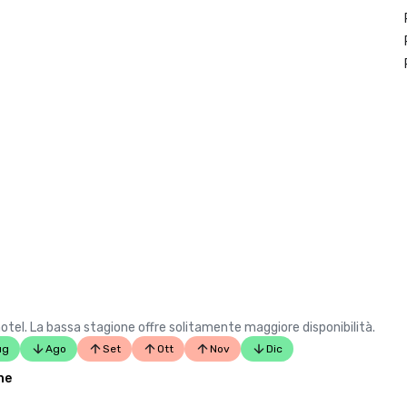
hotel. La bassa stagione offre solitamente maggiore disponibilità.
ug
Ago
Set
Ott
Nov
Dic
ne