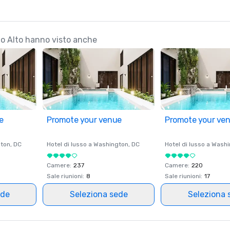
alo Alto hanno visto anche
e
Promote your venue
Promote your ve
ton
, DC
Hotel di lusso a
Washington
, DC
Hotel di lusso a
Washi
Camere
:
237
Camere
:
220
Sale riunioni
:
8
Sale riunioni
:
17
ede
Seleziona sede
Seleziona 