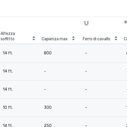
Altezza
soffitto
Capienza max
Ferro di cavallo
C
14 ft.
800
-
14 ft.
-
-
14 ft.
-
-
10 ft.
300
-
14 ft.
250
-