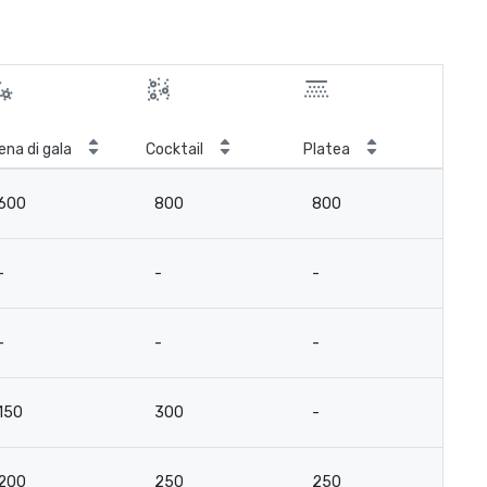
ena di gala
Cocktail
Platea
Cla
600
800
800
4
-
-
-
-
-
-
-
-
150
300
-
-
200
250
250
15