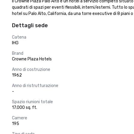
Il Crowne Plaza Palo Alto è un hotel a servizio completo situato 
quadrati di spazi per eventi flessibili, interni/esterni. Tutto lo
hotel su Palo Alto, California, da una torre executive di 8 piani o
Dettagli sede
Catena
IHG
Brand
Crowne Plaza Hotels
Anno di costruzione
1962
Anno di ristrutturazione
-
Spazio riunioni totale
17.000 sq. ft.
Camere
195