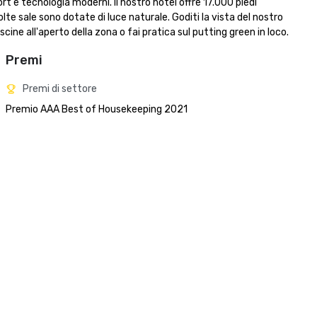
t e tecnologia moderni. Il nostro hotel offre 17.000 piedi 
lte sale sono dotate di luce naturale. Goditi la vista del nostro 
scine all'aperto della zona o fai pratica sul putting green in loco.
Premi
Premi di settore
Premio AAA Best of Housekeeping 2021