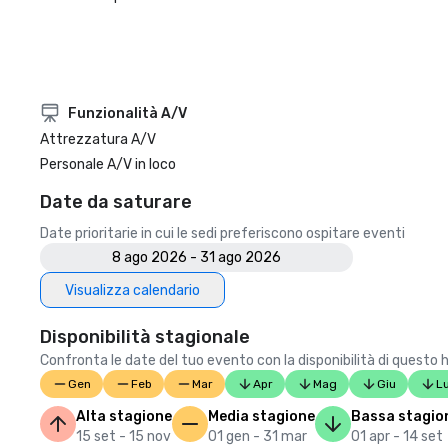
Funzionalità A/V
Attrezzatura A/V
Personale A/V in loco
Date da saturare
Date prioritarie in cui le sedi preferiscono ospitare eventi
8 ago 2026 - 31 ago 2026
Visualizza calendario
Disponibilità stagionale
Confronta le date del tuo evento con la disponibilità di questo 
Gen
Feb
Mar
Apr
Mag
Giu
L
Alta stagione
Media stagione
Bassa stagio
15 set - 15 nov
01 gen - 31 mar
01 apr - 14 set