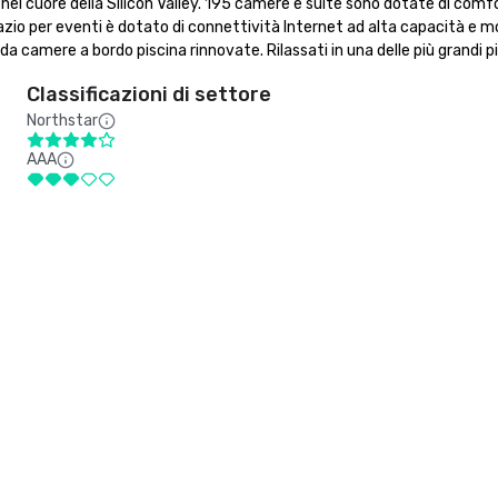
nel cuore della Silicon Valley. 195 camere e suite sono dotate di comfor
 spazio per eventi è dotato di connettività Internet ad alta capacità e mo
 da camere a bordo piscina rinnovate. Rilassati in una delle più grandi pi
Classificazioni di settore
Northstar
AAA