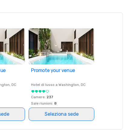
nue
Promote your venue
ngton
, DC
Hotel di lusso a
Washington
, DC
Camere
:
237
Sale riunioni
:
8
sede
Seleziona sede