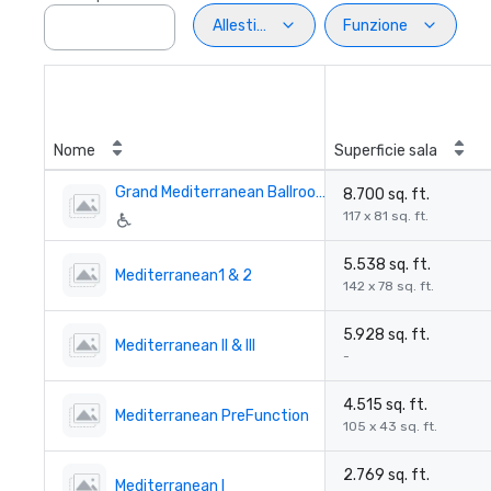
Allestimento
Funzione
Nome
Superficie sala
Grand Mediterranean Ballroom
8.700 sq. ft.
117 x 81 sq. ft.
5.538 sq. ft.
Mediterranean1 & 2
142 x 78 sq. ft.
5.928 sq. ft.
Mediterranean II & III
-
4.515 sq. ft.
Mediterranean PreFunction
105 x 43 sq. ft.
2.769 sq. ft.
Mediterranean I