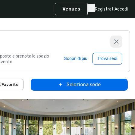
Venues
Registrati
Accedi
poste e prenota lo spazio
Scopri di più
Trova sedi
 evento
Seleziona sede
Favorite