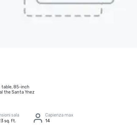
 table, 85-inch
eal the Santa Ynez
sioni sala
Capienza max
3 sq. ft.
14