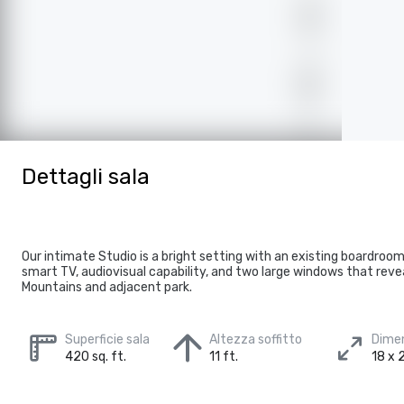
Dettagli sala
Our intimate Studio is a bright setting with an existing boardroom
smart TV, audiovisual capability, and two large windows that rev
Mountains and adjacent park.
Superficie sala
Altezza soffitto
Dimen
420 sq. ft.
11 ft.
18 x 2