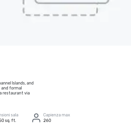
annel Islands, and
l and formal
a restaurant via
sioni sala
Capienza max
50 sq. ft.
260