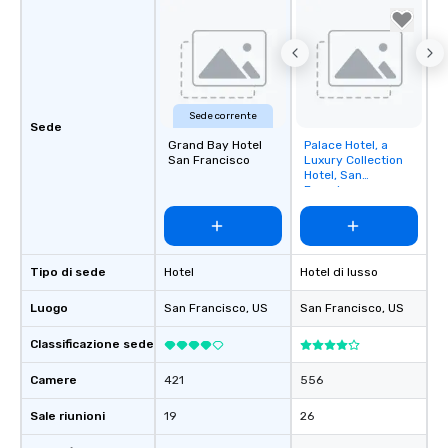
Sede corrente
Sede
Grand Bay Hotel
Palace Hotel, a
Removed from
San Francisco
Luxury Collection
favorites
Hotel, San
Francisco
Tipo di sede
Hotel
Hotel di lusso
Luogo
San Francisco
, US
San Francisco
, US
Classificazione sede
Camere
421
556
Sale riunioni
19
26