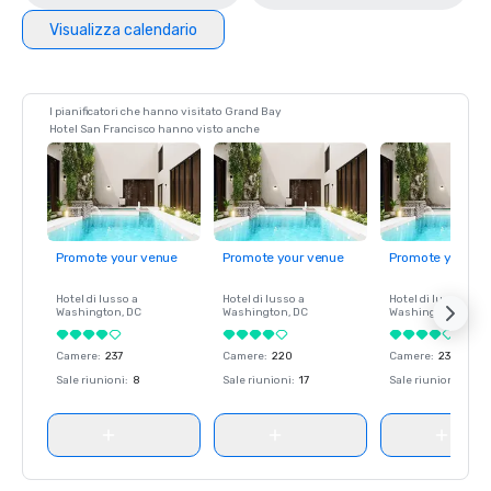
Visualizza calendario
I pianificatori che hanno visitato Grand Bay
Hotel San Francisco hanno visto anche
Promote your venue
Promote your venue
Promote your ve
Hotel di lusso a
Hotel di lusso a
Hotel di lusso a
Washington
, DC
Washington
, DC
Washington
, DC
Camere
:
237
Camere
:
220
Camere
:
237
Sale riunioni
:
8
Sale riunioni
:
17
Sale riunioni
:
8