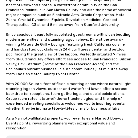
Experience contemporary elegance and genuine hospitality in the 
heart of Redwood Shores. A waterfront community on the San 
Francisco Peninsula in San Mateo County and also the home of several 
major companies such as Electronic Arts, Oracle Corporation, Meta, 
Zuora, Crystal Dynamics, Equinix, Revolution Medicine, Corcept 
Therapeutics, C3.ai, and 8 miles away from Stanford University.  

Enjoy spacious, beautifully appointed guest rooms with plush bedding, 
modern amenities, and stunning lagoon views. Dine at the award-
winning Waterside Grill + Lounge, featuring fresh California cuisine 
and handcrafted cocktails with 24-hour fitness center and outdoor 
pool facing the great view of the lagoon.  Perfectly situated 9 miles 
from SFO, Grand Bay offers effortless access to San Francisco, Silicon 
Valley, Levi Stadium (Home of the San Francisco 49ers) and the 
Peninsula’s vibrant business, leisure communities just minutes away 
from The San Mateo County Event Center. 

With 20,000 Square-feet of flexible meeting space where natural light, 
stunning lagoon views, outdoor and waterfront lawns offer a serene 
backdrop for receptions, team gatherings, and social celebrations.   
Group room rates, state-of-the-art technologies, and the help of 
experienced meeting specialists welcomes you to inspiring events 
whether they be intimate tête-à-têtes or major business affairs.  

As a Marriott-affiliated property, your events earn Marriott Bonvoy 
Events points, rewarding planners with exceptional value and 
recognition.