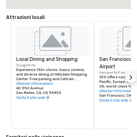
Attrazioni locali
Local Dining and Shopping
San Francisco I
Svago
4 mi
Airport
Experience 130+ stores, luxury cinema, 
Aeroporto
9 mi
and diverse dining at Hillsdale Shopping 
SFO offers nonstop fli
Center. Free parking and Caltrain 
Pacific, Europe, Canad
accessible. The Peninsula's favorite 
Ulteriori informazioni
US; world-class facili
shopping destination.
60 31st Avenue
dining, and more!
Ulteriori informazioni
San Mateo, CA, US 94403
San Francisco, CA, U
Visita il sito web
Visita il sito web