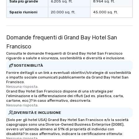
Sala più grande
6.205 sq. ft.
8.964 sq. ft.
Spazio riunioni
20.000 sq. ft.
45.000 sq. ft.
Domande frequenti di Grand Bay Hotel San
Francisco
Consulta le domande frequenti di Grand Bay Hotel San Francisco
riguardo a salute e sicurezza, sostenibilità e diversità e inclusione.
SOSTENIBILITÀ
Fornire dettagli o un link a eventuali obiettivi/strategie di sostenibilità
o impatto sociale comunicati pubblicamente da Grand Bay Hotel San
Francisco.
Nessuna risposta.
Grand Bay Hotel San Francisco dispone di una strategia per
l'eliminazione e la differenziazione dei rifiuti (ad es. plastica, carta,
cartone, ecc.)? In caso affermativo, descriverla.
Nessuna risposta.
DIVERSITÀ E INCLUSIONE
(Solo per gli hotel USA) Grand Bay Hotel San Francisco e/o la società
capogruppo sono una Diverse-Owned Business Enterprise (DOBE),
ovvero un'azienda almeno al 51% di proprietà di individui con
disabilità? In caso affermativo, indicare la certificazione ottenuta:
Nessuna risposta.