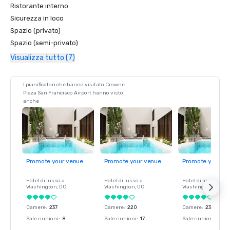
Ristorante interno
Sicurezza in loco
Spazio (privato)
Spazio (semi-privato)
Visualizza tutto (7)
I pianificatori che hanno visitato Crowne
Plaza San Francisco Airport hanno visto
anche
Promote your venue
Promote your venue
Promote your ve
Hotel di lusso a
Hotel di lusso a
Hotel di lusso a
Washington
, DC
Washington
, DC
Washington
, DC
Camere
:
237
Camere
:
220
Camere
:
237
Sale riunioni
:
8
Sale riunioni
:
17
Sale riunioni
:
8