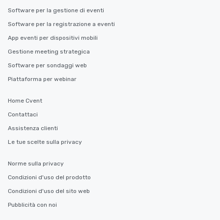
Different Types of Cuisine Our
Software per la gestione di eventi
experiences offer the ability to enjoy
several renowned restaurants in one
Software per la registrazione a eventi
convenient outing, including ones you
App eventi per dispositivi mobili
and your guests might not have
Gestione meeting strategica
discovered otherwise on your own or
at a typical corporate dinner. We offer
Software per sondaggi web
a way to try some of the finest spots
Piattaforma per webinar
in the city and dive into various
cuisines and dishes. All the pre-
Home Cvent
selected dishes are curated to our
Contattaci
high standards to ensure they will
delight any palate. Tours Available
Assistenza clienti
from Day to Night With any corporate
Le tue scelte sulla privacy
group experience, booking flexibility is
key. Whether you desire a tour during
Norme sulla privacy
business hours or early evening right
Condizioni d'uso del prodotto
after work, we can coordinate with
you to provide options that fit your
Condizioni d'uso del sito web
needs. Go for as Long or as Short as
Pubblicità con noi
You Like Along with flexible
scheduling, Lip Smacking Foodie