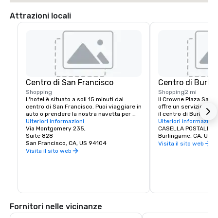
Attrazioni locali
Centro di San Francisco
Centro di Burli
Shopping
Shopping
2 mi
L'hotel è situato a soli 15 minuti dal 
Il Crowne Plaza San Fr
centro di San Francisco. Puoi viaggiare in 
offre un servizio nave
auto o prendere la nostra navetta per 
il centro di Burlingam
BART (Bay Area Rapid Transit) per 
Ulteriori informazioni
opzioni per lo shoppin
Ulteriori informazioni
accedere alla destinazione più incredibile 
Via Montgomery 235,
CASELLA POSTALE 5
di fama mondiale.
Suite 828
Burlingame, CA, US 
San Francisco, CA, US 94104
Visita il sito web
Visita il sito web
Fornitori nelle vicinanze