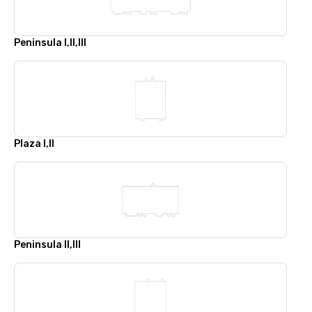
Peninsula I,II,III
Plaza I,II
Peninsula II,III