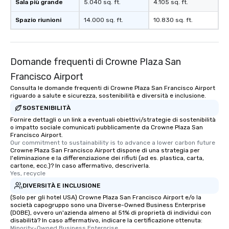
Sala più grande
5.040 sq. ft.
4.105 sq. ft.
immediate seating upon arrival.
Spazio riunioni
What’s more, your group may receive
14.000 sq. ft.
10.830 sq. ft.
a special warm welcome personally
from the restaurant chef. Menus can
be printed featuring your logo, too,
Domande frequenti di Crowne Plaza San
which can be an added bonus for all
those Instagram moments you share.
Francisco Airport
For added ease, we can even arrange
Consulta le domande frequenti di Crowne Plaza San Francisco Airport
transportation pick-up and drop-off,
riguardo a salute e sicurezza, sostenibilità e diversità e inclusione.
as well as an event photographer. And
SOSTENIBILITÀ
for groups that desire an extra luxe
Fornire dettagli o un link a eventuali obiettivi/strategie di sostenibilità
o impatto sociale comunicati pubblicamente da Crowne Plaza San
experience, we can also arrange for
Francisco Airport.
an evening helicopter ride over the
Our commitment to sustainability is to advance a lower carbon future
glittering lights of The Strip. A
Crowne Plaza San Francisco Airport dispone di una strategia per
l'eliminazione e la differenziazione dei rifiuti (ad es. plastica, carta,
Memorable Experience for All Lip
cartone, ecc.)? In caso affermativo, descriverla.
Smacking Foodie Tours offers a way
Yes, recycle
to gather and dine that few have
DIVERSITÀ E INCLUSIONE
experienced, and all are sure to
(Solo per gli hotel USA) Crowne Plaza San Francisco Airport e/o la
remember. Our one-of-a-kind tours
società capogruppo sono una Diverse-Owned Business Enterprise
(DOBE), ovvero un'azienda almeno al 51% di proprietà di individui con
are special, from the first stop to the
disabilità? In caso affermativo, indicare la certificazione ottenuta:
last. It’s an experience that attendees
Minority-Owned Business Enterprise