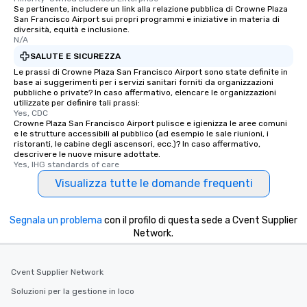
will reminisce about long after they
Se pertinente, includere un link alla relazione pubblica di Crowne Plaza
San Francisco Airport sui propri programmi e iniziative in materia di
leave. Location, Location, Location
diversità, equità e inclusione.
One of the best reasons to book is the
N/A
convenient and efficient way the
SALUTE E SICUREZZA
experience is designed. All
Le prassi di Crowne Plaza San Francisco Airport sono state definite in
restaurants are within an easy
base ai suggerimenti per i servizi sanitari forniti da organizzazioni
pubbliche o private? In caso affermativo, elencare le organizzazioni
walking distance of each other. The
utilizzate per definire tali prassi:
short stroll allows your group
Yes, CDC
members a chance to engage in prime
Crowne Plaza San Francisco Airport pulisce e igienizza le aree comuni
e le strutture accessibili al pubblico (ad esempio le sale riunioni, i
networking opportunities before
ristoranti, le cabine degli ascensori, ecc.)? In caso affermativo,
heading to the next place on your tour
descrivere le nuove misure adottate.
Yes, IHG standards of care
itinerary. You Get a Dinner and a Show
Our tours offer an exquisite feast plus
Visualizza tutte le domande frequenti
entertainment. All tours include a
knowledgeable, professional guide
Segnala un problema
con il profilo di questa sede a Cvent Supplier
who leads the group on a walking tour,
Network.
offering engaging tidbits and
fascinating stories. Several other
interactive experiences are included
Cvent Supplier Network
along the way exclusively to our tours,
Soluzioni per la gestione in loco
ensuring there is never a dull moment.