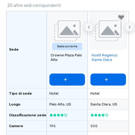
20 altre sedi corrispondenti
Sede corrente
Sede
Crowne Plaza Palo
Hyatt Regency
Removed from
Alto
Santa Clara
favorites
Tipo di sede
Hotel
Hotel
Luogo
Palo Alto
, US
Santa Clara
, US
Classificazione sede
Camere
195
505