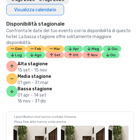
Visualizza calendario
Disponibilità stagionale
Confronta le date del tuo evento con la disponibilità di questo
hotel. La bassa stagione offre solitamente maggiore
disponibilità.
Gen
Feb
Mar
Apr
Mag
Giu
Lug
Ago
Set
Ott
Nov
Dic
Alta stagione
15 set - 15 nov
Media stagione
01 gen - 31 mar
Bassa stagione
01 apr - 14 set
16 nov - 31 dic
I pianificatori che hanno visitato Crowne
Plaza Palo Alto hanno visto anche