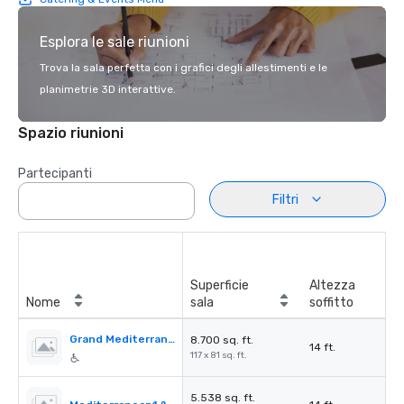
Esplora le sale riunioni
Trova la sala perfetta con i grafici degli allestimenti e le
planimetrie 3D interattive.
Spazio riunioni
Partecipanti
Filtri
Superficie
Altezza
Nome
sala
soffitto
Grand Mediterranean Ballroom
8.700 sq. ft.
14 ft.
117 x 81 sq. ft.
5.538 sq. ft.