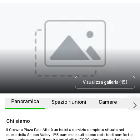
Visualizza galleria (15)
Panoramica
Spazio riunioni
Camere
Luo
Chi siamo
Il Crowne Plaza Palo Alto è un hotel a servizio completo situato nel 
cuore della Silicon Valley. 195 camere e suite sono dotate di comfort e 
tecnologia moderni. Il nostro hotel offre 17.000 piedi quadrati di spazi 