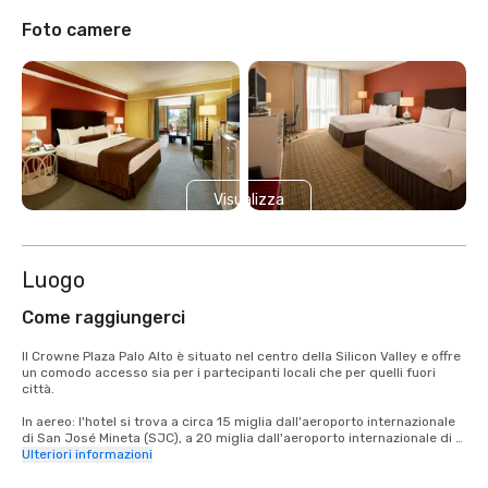
Foto camere
Visualizza
2 altre
Luogo
Come raggiungerci
Il Crowne Plaza Palo Alto è situato nel centro della Silicon Valley e offre 
un comodo accesso sia per i partecipanti locali che per quelli fuori 
città.

In aereo: l'hotel si trova a circa 15 miglia dall'aeroporto internazionale 
di San José Mineta (SJC), a 20 miglia dall'aeroporto internazionale di 
San Francisco (SFO) e a 40 miglia dall'aeroporto internazionale di 
Ulteriori informazioni
Oakland (OAK). Tutti gli aeroporti offrono una varietà di opzioni di 
trasporto via terra, tra cui servizi di ridesharing, taxi e auto a noleggio.
