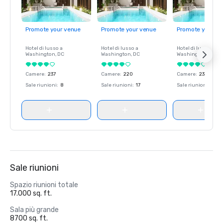
Promote your venue
Promote your venue
Promote your ve
Hotel di lusso a
Hotel di lusso a
Hotel di lusso a
Washington
, DC
Washington
, DC
Washington
, DC
Camere
:
237
Camere
:
220
Camere
:
237
Sale riunioni
:
8
Sale riunioni
:
17
Sale riunioni
:
8
Sale riunioni
Spazio riunioni totale
17.000 sq. ft.
Sala più grande
8700 sq. ft.