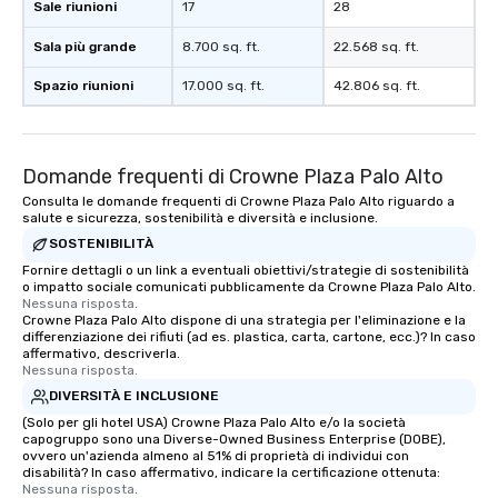
Sale riunioni
17
28
Sala più grande
8.700 sq. ft.
22.568 sq. ft.
Spazio riunioni
17.000 sq. ft.
42.806 sq. ft.
Domande frequenti di Crowne Plaza Palo Alto
Consulta le domande frequenti di Crowne Plaza Palo Alto riguardo a
salute e sicurezza, sostenibilità e diversità e inclusione.
SOSTENIBILITÀ
Fornire dettagli o un link a eventuali obiettivi/strategie di sostenibilità
o impatto sociale comunicati pubblicamente da Crowne Plaza Palo Alto.
Nessuna risposta.
Crowne Plaza Palo Alto dispone di una strategia per l'eliminazione e la
differenziazione dei rifiuti (ad es. plastica, carta, cartone, ecc.)? In caso
affermativo, descriverla.
Nessuna risposta.
DIVERSITÀ E INCLUSIONE
(Solo per gli hotel USA) Crowne Plaza Palo Alto e/o la società
capogruppo sono una Diverse-Owned Business Enterprise (DOBE),
ovvero un'azienda almeno al 51% di proprietà di individui con
disabilità? In caso affermativo, indicare la certificazione ottenuta:
Nessuna risposta.