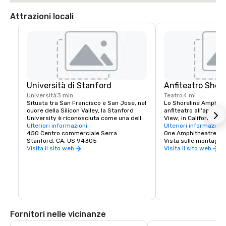
Attrazioni locali
Università di Stanford
Anfiteatro Shore
Università
3 min
Teatro
4 mi
Situata tra San Francisco e San Jose, nel 
Lo Shoreline Amphithe
cuore della Silicon Valley, la Stanford 
anfiteatro all'aperto 
University è riconosciuta come una delle 
View, in California, ne
principali istituzioni di ricerca e 
Ulteriori informazioni
San Francisco. La sed
Ulteriori informazioni
insegnamento al mondo.
450 Centro commerciale Serra
di 22.500 persone.
One Amphitheatre P
Stanford, CA, US 94305
Vista sulle montagne
Visita il sito web
Visita il sito web
Fornitori nelle vicinanze