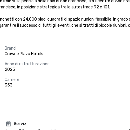
ale sulla penisola della baia di San Francisco, tra il centro di San Fra
ancisco, in posizione strategica tra le autostrade 92 e 101.

ti con 24.000 piedi quadrati di spazio riunioni flessibile, in grado di o
rantire il successo di tutti gli eventi, che si tratti di piccole riunioni,
Brand
Crowne Plaza Hotels
Anno di ristrutturazione
2025
Camere
353
Servizi