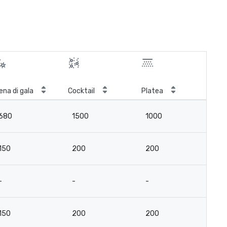
ena di gala
Cocktail
Platea
Cla
680
1500
1000
4
150
200
200
9
-
-
-
-
150
200
200
9