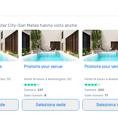
Foster City-San Mateo hanno visto anche
e
Promote your venue
Promote your ve
ton
, DC
Hotel di lusso a
Washington
, DC
Hotel di lusso a
Washi
Camere
:
237
Camere
:
220
Sale riunioni
:
8
Sale riunioni
:
17
ede
Seleziona sede
Seleziona 