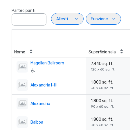
Partecipanti
Allestimento
Funzione
Nome
Superficie sala
Magellan Ballroom
7.440 sq. ft.
120 x 60 sq. ft.
1.800 sq. ft.
Alexandria I-III
30 x 60 sq. ft.
1.800 sq. ft.
Alexandria
90 x 60 sq. ft.
1.800 sq. ft.
Balboa
30 x 60 sq. ft.