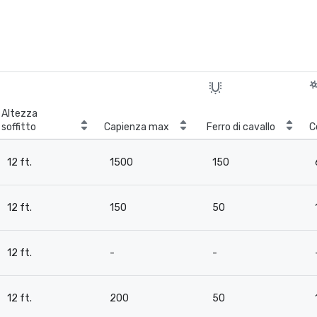
Altezza
soffitto
Capienza max
Ferro di cavallo
C
12 ft.
1500
150
12 ft.
150
50
12 ft.
-
-
12 ft.
200
50