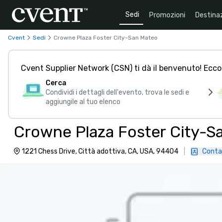
Sedi
Promozioni
Destinaz
Cvent
Sedi
Crowne Plaza Foster City-San Mateo
Cvent Supplier Network (CSN) ti dà il benvenuto! Ecco
Cerca
Condividi i dettagli dell'evento, trova le sedi e
aggiungile al tuo elenco
Crowne Plaza Foster City-S
1221 Chess Drive, Città adottiva, CA, USA, 94404
|
Conta