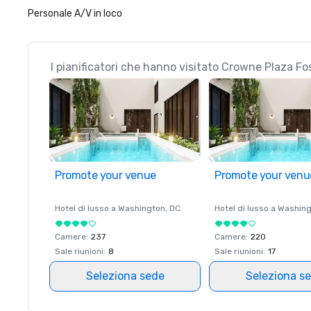
Personale A/V in loco
I pianificatori che hanno visitato Crowne Plaza 
Promote your venue
Promote your venu
Hotel di lusso a
Washington
, DC
Hotel di lusso a
Washing
Camere
:
237
Camere
:
220
Sale riunioni
:
8
Sale riunioni
:
17
Seleziona sede
Seleziona s