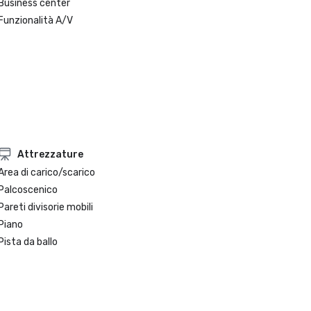
Business center
Funzionalità A/V
Attrezzature
Area di carico/scarico
Palcoscenico
Pareti divisorie mobili
Piano
Pista da ballo