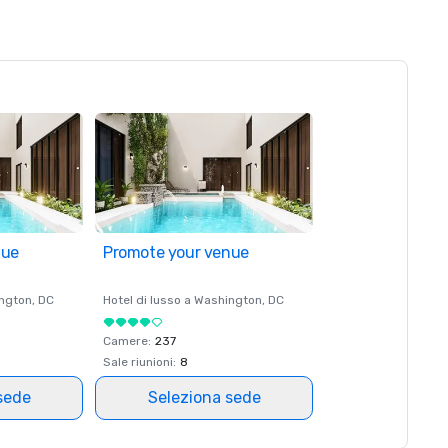
nue
Promote your venue
ngton
, DC
Hotel di lusso a
Washington
, DC
Camere
:
237
Sale riunioni
:
8
sede
Seleziona sede