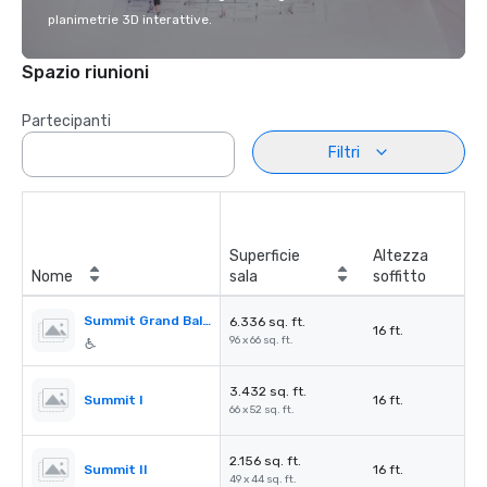
planimetrie 3D interattive.
Spazio riunioni
Partecipanti
Filtri
Superficie
Altezza
Nome
sala
soffitto
Summit Grand Ballroom
6.336 sq. ft.
16 ft.
96 x 66 sq. ft.
3.432 sq. ft.
Summit I
16 ft.
66 x 52 sq. ft.
2.156 sq. ft.
Summit II
16 ft.
49 x 44 sq. ft.