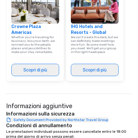
Crowne Plaza
IHG Hotels and
Americas
Resorts - Global
Whether you’re traveling for
We can't create the deck, but we
business, leisure or both, we
can definitely make meetings
connect you to the people,
more fun. So come meet how
places and possibilities to
you meet. We'll get your group
make your stay remarkable.
in the right headspace.
Scopri di più
Scopri di più
Informazioni aggiuntive
Informazioni sulla sicurezza
Safety Document Provided by Northstar Travel Group
Condizioni di annullamento
Le prenotazioni individuali possono essere cancellate entro le 18:00 
prima del giorno di arrivo senza penali.