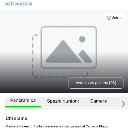
Contattaci
Video
Visualizza galleria (16)
Panoramica
Spazio riunioni
Camere
Luo
Chi siamo
Provate il comfort e la convenienza senza pari al Crowne Plaza 