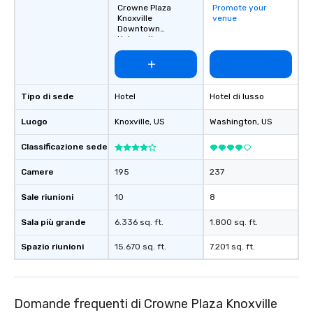
Crowne Plaza
Promote your
Knoxville
venue
Downtown
University
Tipo di sede
Hotel
Hotel di lusso
Luogo
Knoxville
, US
Washington
, US
Classificazione sede
Camere
195
237
Sale riunioni
10
8
Sala più grande
6.336 sq. ft.
1.800 sq. ft.
Spazio riunioni
15.670 sq. ft.
7.201 sq. ft.
Domande frequenti di Crowne Plaza Knoxville