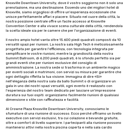
Knoxville Downtown University, dove il vostro soggiorno non è solo una 
prenotazione, ma una destinazione. Essendo uno dei migliori hotel di 
Knoxville, siamo orgogliosi di offrire un'esperienza eccezionale che 
unisce perfettamente affari e piacere. Situato nel cuore della città, la 
nostra posizione centrale offre un facile accesso al Knoxville 
Convention Center e alla vivace scena culturale della città, rendendola 
la scelta ideale sia per le camere che per l'organizzazione di eventi. 

Il nostro ampio hotel vanta oltre 15.600 piedi quadrati composti da 10 
versatili spazi per riunioni. La nostra sala High Tech è meticolosamente 
progettata per garantire l'efficienza, con tecnologia integrata per 
semplificare le vostre riunioni, mentre la grandiosità della nostra 
Summit Ballroom, di 6.200 piedi quadrati, è lo sfondo perfetto sia per 
grandi eventi che per riunioni esclusive del consiglio di 
amministrazione. La nostra sede si trasforma in un ambiente magico 
per eventi sociali e matrimoni, con servizi su misura per garantire che 
ogni dettaglio rifletta la tua visione. Immagina di dire «Sì» 
nell'eleganza della nostra sala da ballo Summit o di organizzare un 
gala in uno dei nostri spazi versatili, ogni evento è realizzato con 
l'esperienza del nostro team dedicato per lasciare un'impressione 
duratura sui tuoi ospiti: organizziamo facilmente riunioni di qualsiasi 
dimensione o stile con raffinatezza e facilità. 

Al Crowne Plaza Knoxville Downtown University, conosciamo le 
sfumature di una riunione di successo. Ecco perché offriamo un livello 
executive con servizi esclusivi, tra cui colazione e bevande gratuite, 
oltre a comfort di livello superiore. I partecipanti alla riunione possono 
mantenersi attivi nella nostra piscina coperta e nella sala cardio 