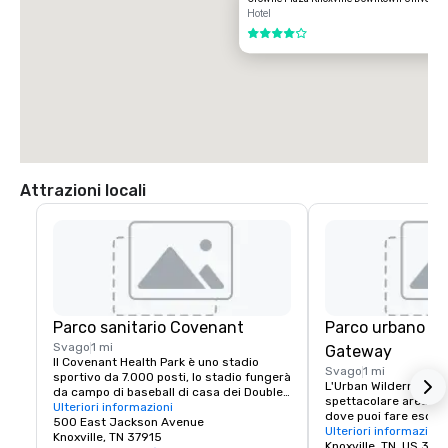
Hotel
4 su 5
Attrazioni locali
Parco sanitario Covenant
Parco urbano Wi
Svago
1 mi
Gateway
Il Covenant Health Park è uno stadio 
Svago
1 mi
sportivo da 7.000 posti, lo stadio fungerà 
L'Urban Wilderness di 
da campo di baseball di casa dei Double-
spettacolare area avv
A Knoxville Smokies della Southern 
Ulteriori informazioni
dove puoi fare escursi
League, dell'affiliato Double-A dei 
500 East Jackson Avenue
bicicletta, arrampicar
Ulteriori informazioni
Chicago Cubs e del One Knoxville SC, una 
Knoxville, TN 37915
semplicemente passegg
Knoxville, TN, US 379