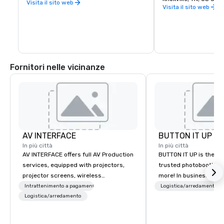
squadra di calcio della Division III.
Visita il sito web
tutto nel cuore della c
Visita il sito web
di sentieri e strade ve
uno splendido centro 
incontaminati, siti sto
cave, parchi giochi d
parchi cittadini e un'a
600 acri. C'è un'avven
Assicurati di controlla
Fornitori nelle vicinanze
degli eventi!
AV INTERFACE
BUTTON IT UP
In più città
In più città
AV INTERFACE offers full AV Production
BUTTON IT UP is the S
services, equipped with projectors,
trusted photobooth pro
projector screens, wireless
more! In business for 35+ years, we
microphones, powered speakers, flat
have the largest varie
Intrattenimento a pagamento
Logistica/arredamento
screen monitors, interfaces, flip
Logistica/arredamento
photo/video booths a
charts, lighting, stage and sound, for
activations to make s
events, DJ's, and Photo Booths
make memories last a l