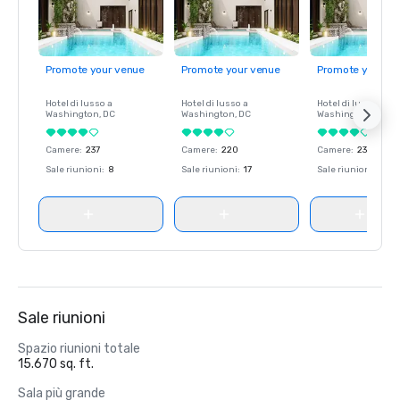
Promote your venue
Promote your venue
Promote your ve
Hotel di lusso a
Hotel di lusso a
Hotel di lusso a
Washington
, DC
Washington
, DC
Washington
, DC
Camere
:
237
Camere
:
220
Camere
:
237
Sale riunioni
:
8
Sale riunioni
:
17
Sale riunioni
:
8
Sale riunioni
Spazio riunioni totale
15.670 sq. ft.
Sala più grande