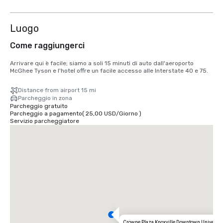
3 altre
Luogo
Come raggiungerci
Arrivare qui è facile; siamo a soli 15 minuti di auto dall'aeroporto 
McGhee Tyson e l'hotel offre un facile accesso alle Interstate 40 e 75.
Distance from airport 15 mi
Parcheggio in zona
Parcheggio gratuito
Parcheggio a pagamento
(
25,00 USD
/
Giorno
)
Servizio parcheggiatore
Crowne Plaza Knoxville Downtown Universit