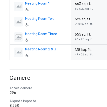
Meeting Room 1
663 sq. ft.
32 x 22 sq. ft.
Meeting Room Two
525 sq. ft.
21 x 25 sq. ft.
Meeting Room Three
655 sq. ft.
26 x 25 sq. ft.
Meeting Room 2 & 3
1.181 sq. ft.
47 x 26 sq. ft.
Camere
Totale camere
296
Aliquota imposta
8,25%