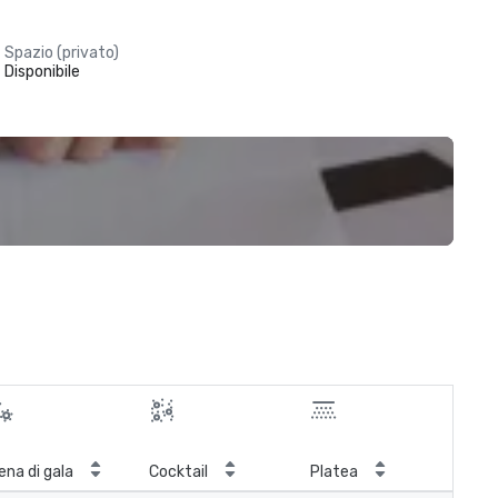
Spazio (privato)
Disponibile
ena di gala
Cocktail
Platea
Cla