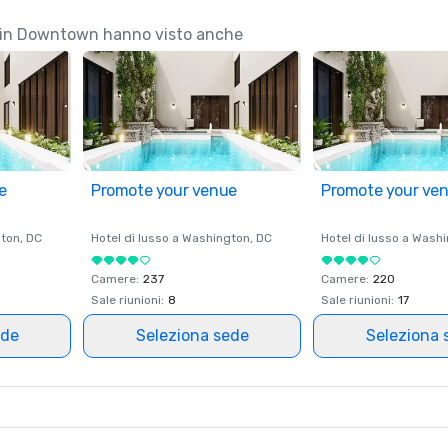
ustin Downtown hanno visto anche
e
Promote your venue
Promote your ve
ton
, DC
Hotel di lusso a
Washington
, DC
Hotel di lusso a
Washi
Camere
:
237
Camere
:
220
Sale riunioni
:
8
Sale riunioni
:
17
ede
Seleziona sede
Seleziona 