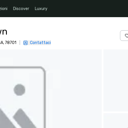
ioni
Discover
Luxury
wn
SA, 78701
|
Contattaci