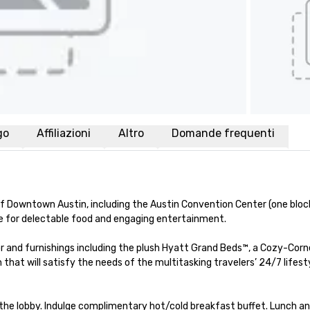
go
Affiliazioni
Altro
Domande frequenti
 Downtown Austin, including the Austin Convention Center (one block)
 for delectable food and engaging entertainment.

and furnishings including the plush Hyatt Grand Beds™, a Cozy-Corne
n that will satisfy the needs of the multitasking travelers’ 24/7 lifest
he lobby. Indulge complimentary hot/cold breakfast buffet. Lunch and di