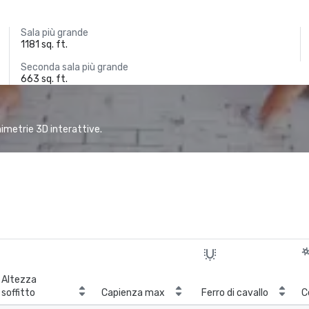
Sala più grande
1181 sq. ft.
Seconda sala più grande
663 sq. ft.
animetrie 3D interattive.
Altezza
soffitto
Capienza max
Ferro di cavallo
C