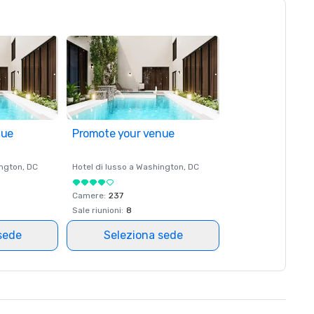
nue
Promote your venue
ngton
, DC
Hotel di lusso a
Washington
, DC
Camere
:
237
Sale riunioni
:
8
sede
Seleziona sede