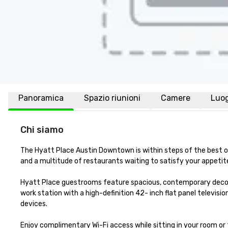
Panoramica
Spazio riunioni
Camere
Luo
Chi siamo
The Hyatt Place Austin Downtown is within steps of the best of
and a multitude of restaurants waiting to satisfy your appetite
Hyatt Place guestrooms feature spacious, contemporary decor 
work station with a high-definition 42- inch flat panel televisio
devices.

Enjoy complimentary Wi-Fi access while sitting in your room or t