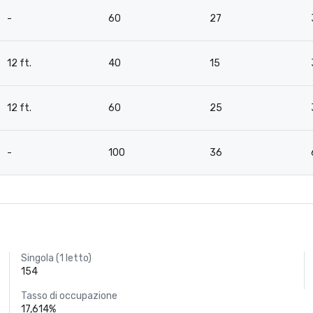
-
60
27
12 ft.
40
15
12 ft.
60
25
-
100
36
Singola (1 letto)
154
Tasso di occupazione
17,614%