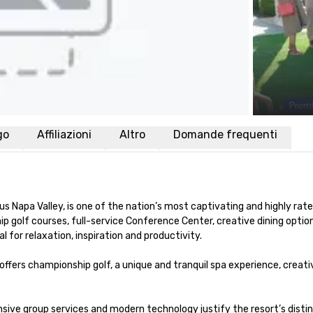
go
Affiliazioni
Altro
Domande frequenti
s Napa Valley, is one of the nation’s most captivating and highly rated
olf courses, full-service Conference Center, creative dining options, t
 for relaxation, inspiration and productivity.

 offers championship golf, a unique and tranquil spa experience, crea
nsive group services and modern technology justify the resort’s dist