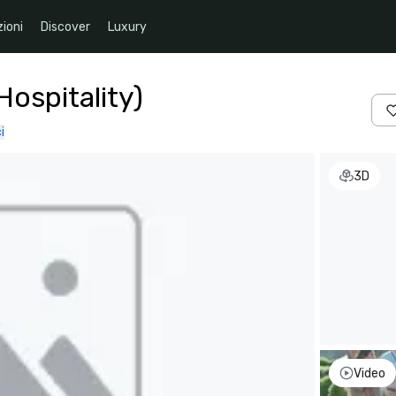
ioni
Discover
Luxury
Hospitality)
i
3D
Video