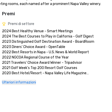
eting rooms, each named after a prominent Napa Valley winery.
Premi
Premi di settore
2024 Best Healthy Venue - Smart Meetings

2024 The Best Courses to Play in California - Golf Digest

2023 Distinguished Golf Destination Award - BoardRoom

2023 Diners' Choice Award - OpenTable  

2022 Best Resorts in Napa - U.S. News & World Report 

2022 NGCOA Regional Course of the Year

2021 Travelers' Choice Award Winner - Tripadvisor

2021 Golf Week's Top 200 Resort Golf Courses

2020 Best Hotel/Resort - Napa Valley Life Magazine

2020 Travelers' Choice Award - Tripadvisor

Ulteriori informazioni
2020 Best Day Spa - Napa Valley Life Magazine 

2020 USPTA NorCal Pro of the Year - Katie Dellich

2018 & 2019 TripAdvisor Certificate of Excellence

2018 & 2019 Readers' Choice Award - Condé Nast Traveler

2016 & 2017 Platinum Choice Award - Smart Meetings

2017 Best of Resorts - Meetings Today 
