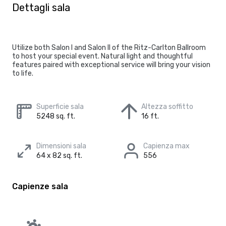
Dettagli sala
Utilize both Salon I and Salon II of the Ritz-Carlton Ballroom
to host your special event. Natural light and thoughtful
features paired with exceptional service will bring your vision
to life.
Superficie sala
Altezza soffitto
5248 sq. ft.
16 ft.
Dimensioni sala
Capienza max
64 x 82 sq. ft.
556
Capienze sala