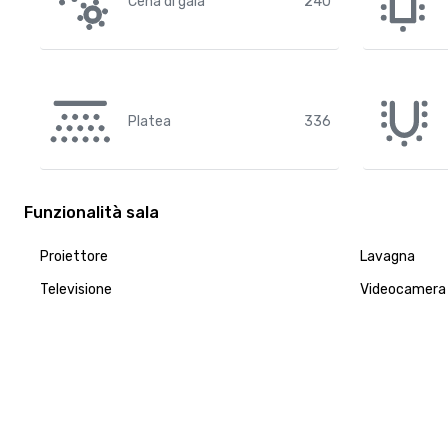
Cena di gala
240
Platea
336
Funzionalità sala
Proiettore
Lavagna
Televisione
Videocamera