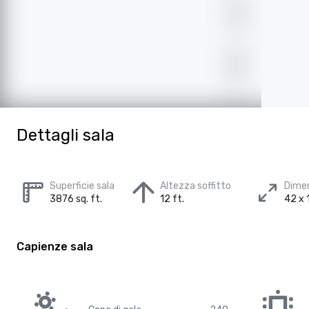
Dettagli sala
Superficie sala
Altezza soffitto
Dimen
3876 sq. ft.
12 ft.
42 x 
Capienze sala