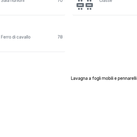
Sala riunioni
70
Classe
Ferro di cavallo
78
Lavagna a fogli mobili e pennarelli