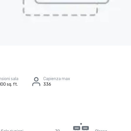
sioni sala
Capienza max
100 sq. ft.
336