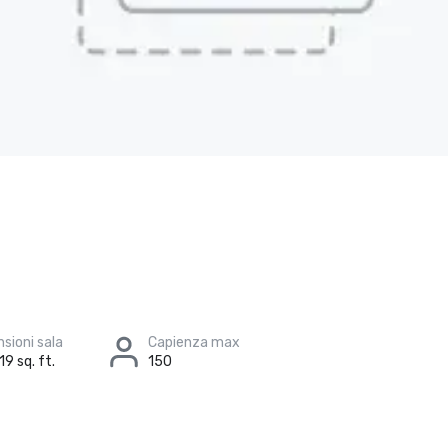
sioni sala
Capienza max
19 sq. ft.
150