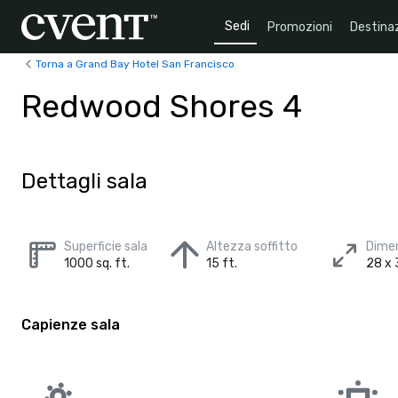
Sedi
Promozioni
Destinaz
Torna a Grand Bay Hotel San Francisco
Redwood Shores 4
Dettagli sala
Superficie sala
Altezza soffitto
Dimen
1000 sq. ft.
15 ft.
28 x 
Capienze sala