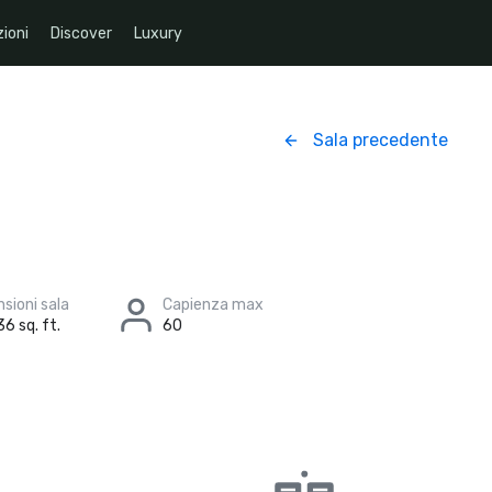
ioni
Discover
Luxury
Sala precedente
sioni sala
Capienza max
36 sq. ft.
60