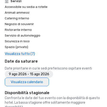
Unforgettable Caviar Experiences

Servizi
•	SF Gate – Best of the Bay Area – 5 Top Best Hotels 

Accessibile su sedia a rotelle
•	OpenTable – One of the 12 most beautiful restaurants in 
Animali ammessi
SF

Catering interno
•	Travelers’ Choice Awards -  Best of the Best

Negozio di souvenir
•	Destination I Do – One of the 6 Best LGBTQ+ Wedding 
Ristorante interno
Destinations in US (top listing)

•	Insidehook – Best Hotel Bar in SF

Servizio di autonoleggio
•	SF Travel – Top Rated Luxury Hotels in SF

Sicurezza in loco
•	Timeout – One of the Best Luxury Hotels in SF

Spazio (privato)
Visualizza tutto (7)
2023

•	Conde Nast Traveller Top Hotel

Date da saturare
•	Travel and Leisure Magazine - Best Hotel in SF

Date prioritarie in cui le sedi preferiscono ospitare eventi
9 ago 2026 - 15 ago 2026
Visualizza calendario
Disponibilità stagionale
Confronta le date del tuo evento con la disponibilità di questo
hotel. La bassa stagione offre solitamente maggiore