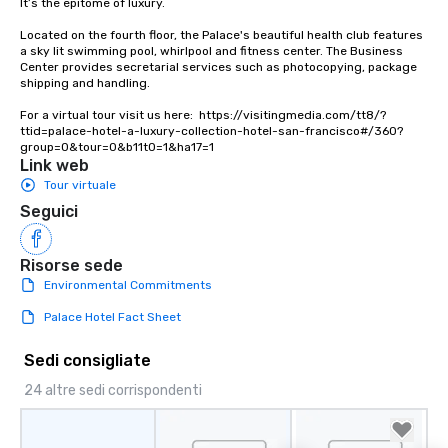
It’s the epitome of luxury. 

way to do so. Large Groups Welcome
Lip Smacking Foodie To
Located on the fourth floor, the Palace's beautiful health club features 
groups, small or large.
a sky lit swimming pool, whirlpool and fitness center. The Business 
Center provides secretarial services such as photocopying, package 
experiences can acc
shipping and handling.

groups from as few as
as 500 guests, making
For a virtual tour visit us here:  https://visitingmedia.com/tt8/?
ttid=palace-hotel-a-luxury-collection-hotel-san-francisco#/360?
choice for any corpora
group=0&tour=0&b11t0=1&ha17=1
Stress-Free Booking 
Link web
a tour is stress-free a
Tour virtuale
enjoy the company of 
Seguici
more easily. You’ll tak
knowing that everythin
of from the moment the
Risorse sede
booked to the minute i
Environmental Commitments
Since the menu is alre
Palace Hotel Fact Sheet
have nothing to worry 
remember to submit ah
Sedi consigliate
date any dietary restr
allergies for anyone in
24 altre sedi corrispondenti
Feel Like a VIP at Each
Smacking Foodie Tours
group members never 