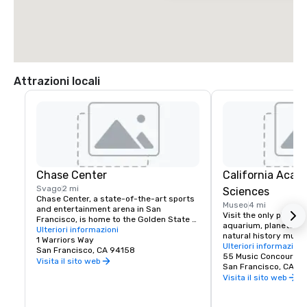
Attrazioni locali
Chase Center
California Acad
Svago
2 mi
Sciences
Chase Center, a state-of-the-art sports 
Museo
4 mi
and entertainment arena in San 
Visit the only place o
Francisco, is home to the Golden State 
aquarium, planetarium
Warriors and nearly 200 events per year.
Ulteriori informazioni
natural history muse
1 Warriors Way
living roof.
Ulteriori informazioni
San Francisco, CA 94158
55 Music Concourse 
Visita il sito web
San Francisco, CA 94
Visita il sito web