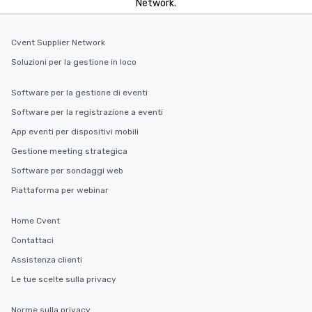
Network.
you to provide options 
needs. Go for as Long or as Short as
Cvent Supplier Network
You Like Along with fle
scheduling, Lip Smack
Soluzioni per la gestione in loco
Tours also provides a 
durations. Our shortes
Software per la gestione di eventi
2.5 hours; our longest 
Software per la registrazione a eventi
hours, with optional 
incentives.
App eventi per dispositivi mobili
Gestione meeting strategica
Software per sondaggi web
Piattaforma per webinar
Home Cvent
Contattaci
Assistenza clienti
Le tue scelte sulla privacy
Norme sulla privacy