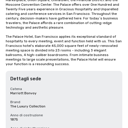
Marketplace, Union Square, Chinatown, the Financial District and the 
Moscone Convention Center. The Palace offers over One Hundred and 
Twenty Five years experience in Gracious Hospitality and Unparelled 
catering and conference services in San Francisco. Throughout the 
century, decision-makers have gathered here. For today`s business 
travelers, the Palace affords a rare combination of cutting-edge 
technology and aesthetic pleasure.

The Palace Hotel, San Francisco applies its exceptional standard of 
hospitality to every meeting, event and function held with us. This San 
Francisco hotel's elaborate 45,000 square feet of newly-renovated 
meeting space is divided into 23 rooms - including 3 elegant 
ballrooms, 4 high-caliber boardrooms. From intimate business 
meetings to large scale presentations, the Palace Hotel will ensure 
your function is a resounding success.
Dettagli sede
Catena
Marriott Bonvoy
Brand
The Luxury Collection
Anno di costruzione
1875