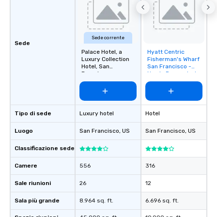
about waiting in line to
restaurant or being sh
than desirable table. O
Sede corrente
everyone is treated lik
Sede
immediate seating upon
Palace Hotel, a
Hyatt Centric
Removed from
Luxury Collection
Fisherman's Wharf
What’s more, your gro
favorites
Hotel, San
San Francisco -
a special warm welcom
Francisco
Newly Renovated
from the restaurant c
be printed featuring yo
which can be an added 
those Instagram mome
Tipo di sede
Luxury hotel
Hotel
For added ease, we ca
Luogo
San Francisco
, US
San Francisco
, US
transportation pick-up
as well as an event ph
Classificazione sede
for groups that desire 
experience, we can als
Camere
556
316
an evening helicopter 
glittering lights of The S
Sale riunioni
26
12
Memorable Experience f
Sala più grande
8.964 sq. ft.
6.696 sq. ft.
Smacking Foodie Tours
to gather and dine tha