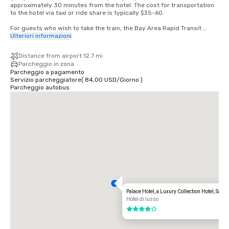
approximately 30 minutes from the hotel. The cost for transportation 
to the hotel via taxi or ride share is typically $35-60.

For guests who wish to take the train, the Bay Area Rapid Transit 
(BART) train runs between SFO and San Francisco every 15-20 
Ulteriori informazioni
minutes. Simply board any San Francisco bound train at the BART 
station located in the international terminal. Exit the train at the 
Distance from airport 12.7 mi
Montgomery Street Station. The Palace Hotel is located at the corner 
Parcheggio in zona
of Market and New Montgomery Street, directly across from the train 
Parcheggio a pagamento
station. The total cost is $8.65. Travel time is approximately 45 
Servizio parcheggiatore
(
84,00 USD
/
Giorno
)
minutes.
Parcheggio autobus
Palace Hotel, a Luxury Collection Hotel, San 
Hotel di lusso
4 su 5