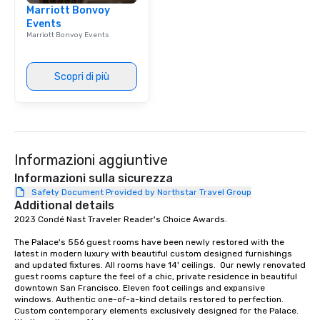
Marriott Bonvoy
signature dishes at ea
Events
Our affordable tours a
Marriott Bonvoy Events
person with tax and gr
included. The only thi
are drinks. However, 
Scopri di più
package upgrade is ava
provides guests a sign
at various stops. Build Your Network
Our exclusive experien
ultimate networking op
Informazioni aggiuntive
a typical sit-down dinn
to engage the person t
Informazioni sulla sicurezza
right of you. Because 
Safety Document Provided by Northstar Travel Group
Additional details
place at multiple resta
2023 Condé Nast Traveler Reader's Choice Awards. 

walking in between, th
countless opportunitie
The Palace's 556 guest rooms have been newly restored with the 
with different people 
latest in modern luxury with beautiful custom designed furnishings 
down at each venue a
and updated fixtures. All rooms have 14' ceilings.  Our newly renovated 
guest rooms capture the feel of a chic, private residence in beautiful 
traverse along the way
downtown San Francisco. Eleven foot ceilings and expansive 
experiences not only 
windows. Authentic one-of-a-kind details restored to perfection. 
ways to network, but a
Custom contemporary elements exclusively designed for the Palace. 