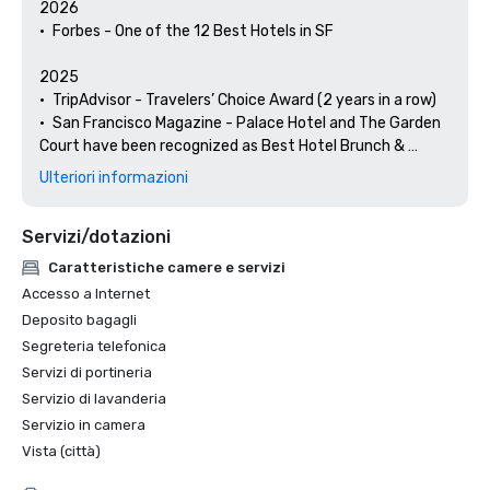
2026

•	Forbes - One of the 12 Best Hotels in SF

2025

•	TripAdvisor - Travelers’ Choice Award (2 years in a row)

•	San Francisco Magazine - Palace Hotel and The Garden 
Court have been recognized as Best Hotel Brunch & 
Setting 

Ulteriori informazioni
•	Hospitality Net - The 27 Best Places to Visit in 
California at Least Once in Your Lifetime

Servizi/dotazioni
•	Thrillist - Best Things to Do in San Francisco for an Arts 
and Culture Lover

Caratteristiche camere e servizi
•	Local Getaways - The Palace Hotel’s Concierge 
Accesso a Internet
Spotlights San Francisco’s Arts & Culture

Deposito bagagli
•	Haute Living San Francisco - San Francisco’s Palace 
Segreteria telefonica
Hotel Celebrates 150 Years

Servizi di portineria
2024

Servizio di lavanderia
•	Travel + Leisure - Best Hotels in SF - Hotel with the Best 
Servizio in camera
Amenities

Vista (città)
•	Forbes Travel Guide – 1 of the 15 Hotels with 