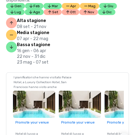
disponibilità.
Gen
Feb
Mar
Apr
Mag
Giu
Lug
Ago
Set
Ott
Nov
Dic
Alta stagione
08 set - 21 nov
Media stagione
07 apr - 22 mag
Bassa stagione
16 gen - 06 apr
22 nov - 31 dic
23 mag - 07 set
I pianificatori che hanno visitato Palace
Hotel, a Luxury Collection Hotel, San
Francisco hanno visto anche
Promote your venue
Promote your venue
Promote your ve
Hotel di lusso a
Hotel di lusso a
Hotel di lusso a