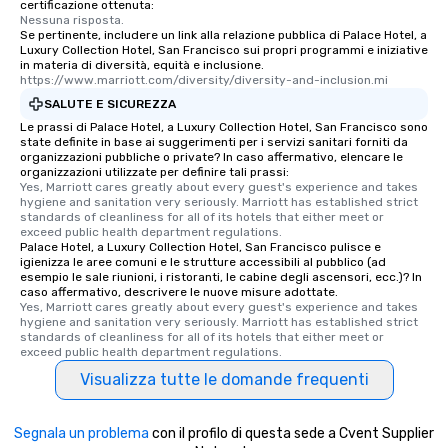
certificazione ottenuta:
fascinating stories. S
Nessuna risposta.
interactive experience
Se pertinente, includere un link alla relazione pubblica di Palace Hotel, a
along the way exclusive
Luxury Collection Hotel, San Francisco sui propri programmi e iniziative
in materia di diversità, equità e inclusione.
ensuring there is neve
https://www.marriott.com/diversity/diversity-and-inclusion.mi
Different Types of Cuis
SALUTE E SICUREZZA
experiences offer the a
Le prassi di Palace Hotel, a Luxury Collection Hotel, San Francisco sono
several renowned rest
state definite in base ai suggerimenti per i servizi sanitari forniti da
convenient outing, inc
organizzazioni pubbliche o private? In caso affermativo, elencare le
organizzazioni utilizzate per definire tali prassi:
and your guests might
Yes, Marriott cares greatly about every guest's experience and takes 
discovered otherwise 
hygiene and sanitation very seriously. Marriott has established strict 
at a typical corporate 
standards of cleanliness for all of its hotels that either meet or 
exceed public health department regulations. 
a way to try some of t
Palace Hotel, a Luxury Collection Hotel, San Francisco pulisce e
in the city and dive in
igienizza le aree comuni e le strutture accessibili al pubblico (ad
esempio le sale riunioni, i ristoranti, le cabine degli ascensori, ecc.)? In
cuisines and dishes. Al
caso affermativo, descrivere le nuove misure adottate.
selected dishes are cu
Yes, Marriott cares greatly about every guest's experience and takes 
high standards to ensu
hygiene and sanitation very seriously. Marriott has established strict 
standards of cleanliness for all of its hotels that either meet or 
delight any palate. Tours Available
exceed public health department regulations. 
from Day to Night With
Visualizza tutte le domande frequenti
group experience, bookin
key. Whether you desir
business hours or earl
Segnala un problema
con il profilo di questa sede a Cvent Supplier
after work, we can coo