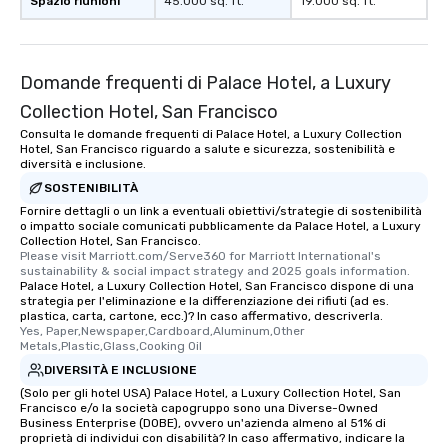
Spazio riunioni
45.000 sq. ft.
19.000 sq. ft.
experienced, and all ar
remember. Our one-of-
are special, from the fi
last. It’s an experienc
Domande frequenti di Palace Hotel, a Luxury
will reminisce about lo
Collection Hotel, San Francisco
leave. Location, Location, Location
Consulta le domande frequenti di Palace Hotel, a Luxury Collection
One of the best reason
Hotel, San Francisco riguardo a salute e sicurezza, sostenibilità e
convenient and efficie
diversità e inclusione.
experience is designed
SOSTENIBILITÀ
restaurants are within
Fornire dettagli o un link a eventuali obiettivi/strategie di sostenibilità
walking distance of ea
o impatto sociale comunicati pubblicamente da Palace Hotel, a Luxury
Collection Hotel, San Francisco.
short stroll allows you
Please visit Marriott.com/Serve360 for Marriott International's 
members a chance to 
sustainability & social impact strategy and 2025 goals information.
Palace Hotel, a Luxury Collection Hotel, San Francisco dispone di una
networking opportunit
strategia per l'eliminazione e la differenziazione dei rifiuti (ad es.
heading to the next pl
plastica, carta, cartone, ecc.)? In caso affermativo, descriverla.
itinerary. You Get a Dinner and a Show
Yes, Paper,Newspaper,Cardboard,Aluminum,Other 
Metals,Plastic,Glass,Cooking Oil
Our tours offer an exqu
DIVERSITÀ E INCLUSIONE
entertainment. All tour
knowledgeable, profes
(Solo per gli hotel USA) Palace Hotel, a Luxury Collection Hotel, San
Francisco e/o la società capogruppo sono una Diverse-Owned
who leads the group on
Business Enterprise (DOBE), ovvero un'azienda almeno al 51% di
offering engaging tidb
proprietà di individui con disabilità? In caso affermativo, indicare la