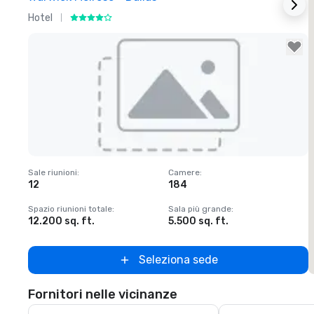
Hotel
H
Removed from favorites
Sale riunioni
:
Camere
:
S
12
184
1
Spazio riunioni totale
:
Sala più grande
:
S
12.200 sq. ft.
5.500 sq. ft.
1
Seleziona sede
Fornitori nelle vicinanze