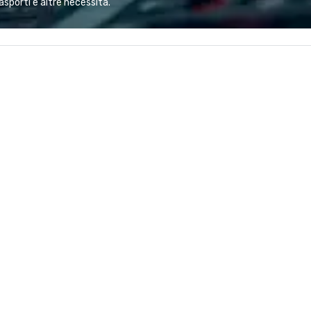
asporti e altre necessità.
ues at each
most renowned and demanding
gle, and easily
corporate, cultural and
r is led by a
entertainment clients.
e specializing in
roups with
 personalizes
with fun and
tion along the
taining activity
g experience
that are sure to
 to meeting
nferences to
ing planners
 group event
king Foodie
 group is assured
ng experience
r signature