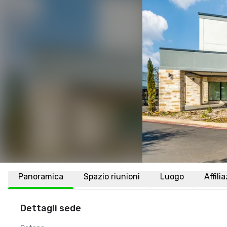
Panoramica
Spazio riunioni
Luogo
Affili
Dettagli sede