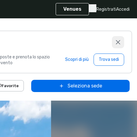
Venues
Registrati
Accedi
poste e prenota lo spazio
Scopri di più
Trova sedi
 evento
Seleziona sede
Favorite