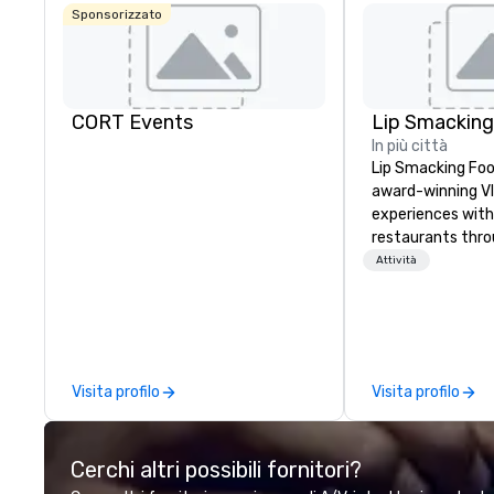
Sponsorizzato
CORT Events
In più città
Lip Smacking Foo
award-winning VI
experiences with 
restaurants thr
United States. C
Attività
daytime activity
around where gro
immediately to t
the house at th
after restaurant
Visita profilo
Visita profilo
parade of signat
craft cocktails a
with complete VIP
Cerchi altri possibili fornitori?
unique experienc
the opportunity t