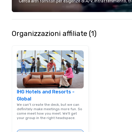
Cerca altri fornitori per esigenze di A/V, intrattenimento, tr
different colleag
venue to mix, min
network. Each tou
professional guid
escorting large g
Organizzazioni affiliate (1)
utmost care, who
each experience 
engaging informa
way. Lip Smacking Foodie Tours
are both an enter
and unique dinin
melded into one, 
add new vitality
events, from co
IHG Hotels and Resorts -
team building. All-Inclusive Group
Global
Dining When meet
book a corporate
We can't create the deck, but we can
definitely make meetings more fun. So
through Lip Smac
come meet how you meet. We'll get
Tours, the entire
your group in the right headspace.
a top-notch dini
with three to fou