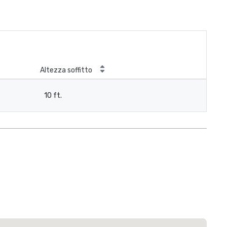
Altezza soffitto
10 ft.
Courtyard by Marriott Dallas Medical/Market Center