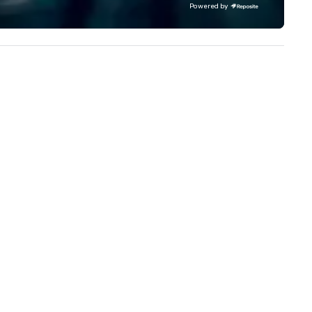
our extensive knowledge and
Powered by
experience to help you find a
implement the right solutions