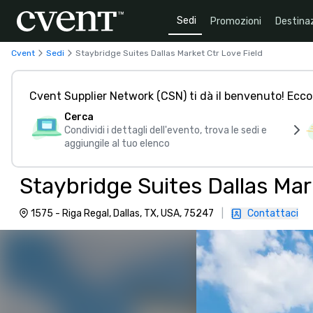
Sedi
Promozioni
Destinaz
Cvent
Sedi
Staybridge Suites Dallas Market Ctr Love Field
Cvent Supplier Network (CSN) ti dà il benvenuto! Ecco
Cerca
Condividi i dettagli dell'evento, trova le sedi e
aggiungile al tuo elenco
Staybridge Suites Dallas Mar
1575 - Riga Regal, Dallas, TX, USA, 75247
|
Contattaci