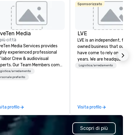
Medical/Market
Stonelei
Sponsorizzato
Center
Autogra
Collectio
iveTen Media
LVE
 più città
LVE is an independent, family
veTen Media Services provides
owned business that our clie
ghly experienced professional
have come to rely on for ove
 labor Crew & audiovisual
years. We are headquartered 
. Our Team Members come
Las Vegas and have satellite
Logistica/arredamento
om a variety of industry
gistica/arredamento
offices in Nashville, Denver, Da
ckgrounds and audio-visual
rsonale preferito
and Orlando that offer
oduction. Each of our team
comprehensive tradeshow a
mbers has a strong work ethic
exposition services in every 
 ensure we make your event,
North American market. With 
ade, or conference is a work of
capabilities in general
sita profilo
Visita profilo
t.
contracting, custom exhibit
building, graphic design, detail
and logistics. We are able to
Scopri di più
troubleshoot any problem us