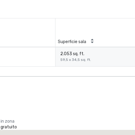
Superficie sala
2.053 sq. ft.
59,5 x 34,5 sq. ft.
 in zona
 gratuito
Crowne Plaza Dallas Market Ctr - Love Field