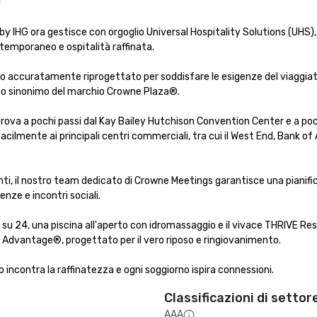


 IHG ora gestisce con orgoglio Universal Hospitality Solutions (UHS), 
emporaneo e ospitalità raffinata.

ato accuratamente riprogettato per soddisfare le esigenze del viaggiat
ato sinonimo del marchio Crowne Plaza®.

 trova a pochi passi dal Kay Bailey Hutchison Convention Center e a poc
acilmente ai principali centri commerciali, tra cui il West End, Bank of
enti, il nostro team dedicato di Crowne Meetings garantisce una pianifi
nze e incontri sociali.

ore su 24, una piscina all'aperto con idromassaggio e il vivace THRIVE Re
p Advantage®, progettato per il vero riposo e ringiovanimento.

voro incontra la raffinatezza e ogni soggiorno ispira connessioni.
Classificazioni di settor
AAA