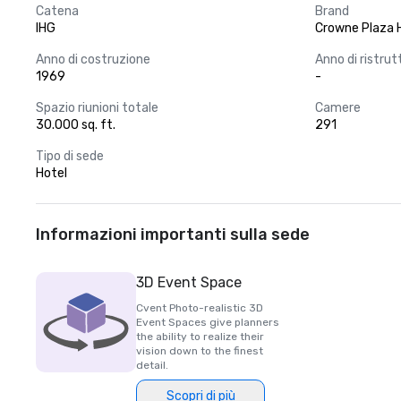
Catena
Brand
IHG
Crowne Plaza 
Anno di costruzione
Anno di ristru
1969
-
Spazio riunioni totale
Camere
30.000 sq. ft.
291
Tipo di sede
Hotel
Informazioni importanti sulla sede
3D Event Space
Cvent Photo-realistic 3D
Event Spaces give planners
the ability to realize their
vision down to the finest
detail.
Scopri di più