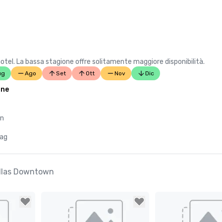
hotel. La bassa stagione offre solitamente maggiore disponibilità.
ug
Ago
Set
Ott
Nov
Dic
one
en
mag
Dallas Downtown