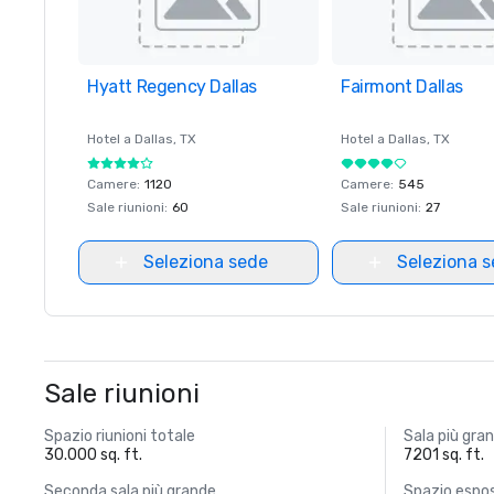
Hyatt Regency Dallas
Removed from favorites
Fairmont Dallas
Removed from favor
Hotel a
Dallas
, TX
Hotel a
Dallas
, TX
Camere
:
1120
Camere
:
545
Sale riunioni
:
60
Sale riunioni
:
27
Seleziona sede
Seleziona 
Sale riunioni
Spazio riunioni totale
Sala più gra
30.000 sq. ft.
7201 sq. ft.
Seconda sala più grande
Spazio espos