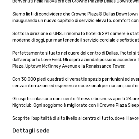
Benvenuti nella nuova era del Crowne Plaza® Dallas Downtown!
Siamo lieti di condividere che Crowne Plaza® Dallas Downtown by
inaugurando un nuovo capitolo di servizio elevato, comfort cont
Sotto la direzione di UHS, il rinomato hotel di 291 camere è st
moderno di oggi, pur mantenendo il servizio cordiale e sofistic
Perfettamente situato nel cuore del centro di Dallas, l'hotel si
dall'aeroporto Love Field. Gli ospiti aziendali possono accedere f
Plaza, Uptown McKinney Avenue e la Renaissance Tower.

Con 30.000 piedi quadrati di versatile spazio per riunioni ed ev
senza interruzioni ed esperienze eccezionali per riunioni, confere
Gli ospiti si rilassano con i centri fitness e business aperti 24 
Nightclub. Ogni soggiorno è migliorato con il Crowne Plaza Slee
Scoprite l'ospitalità di alto livello al centro di tutto, dove il la
Dettagli sede