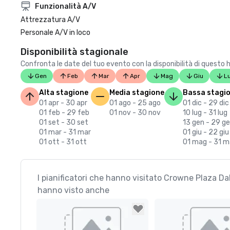
Funzionalità A/V
Attrezzatura A/V
Personale A/V in loco
Disponibilità stagionale
Confronta le date del tuo evento con la disponibilità di questo 
Gen
Feb
Mar
Apr
Mag
Giu
L
Alta stagione
Media stagione
Bassa stagi
01 apr - 30 apr
01 ago - 25 ago
01 dic - 29 dic
01 feb - 29 feb
01 nov - 30 nov
10 lug - 31 lug
01 set - 30 set
13 gen - 29 g
01 mar - 31 mar
01 giu - 22 giu
01 ott - 31 ott
01 mag - 31 
I pianificatori che hanno visitato Crowne Plaza 
hanno visto anche