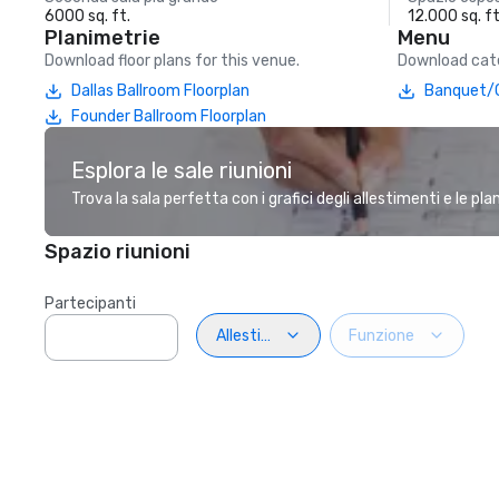
6000 sq. ft.
12.000 sq. ft
Planimetrie
Menu
Download floor plans for this venue.
Download cate
Dallas Ballroom Floorplan
Banquet/C
Founder Ballroom Floorplan
Esplora le sale riunioni
Trova la sala perfetta con i grafici degli allestimenti e le pl
Spazio riunioni
Partecipanti
Allestimento
Funzione