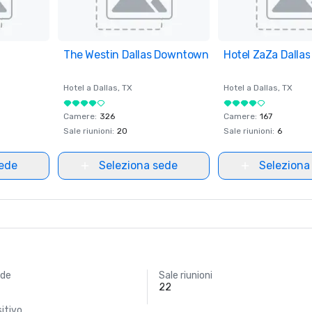
ites
The Westin Dallas Downtown
Removed from favorites
Hotel ZaZa Dallas
Removed from fav
Hotel a
Dallas
, TX
Hotel a
Dallas
, TX
Camere
:
326
Camere
:
167
Sale riunioni
:
20
Sale riunioni
:
6
sede
Seleziona sede
Seleziona
nde
Sale riunioni
22
itivo