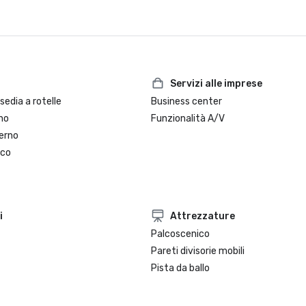
Servizi alle imprese
sedia a rotelle
Business center
no
Funzionalità A/V
erno
oco
i
Attrezzature
Palcoscenico
Pareti divisorie mobili
Pista da ballo