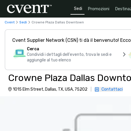
Sedi
Promozioni
Destinaz
Cvent
Sedi
Crowne Plaza Dallas Downtown
Cvent Supplier Network (CSN) ti dà il benvenuto! Ecco
Cerca
Condividi i dettagli dell'evento, trova le sedi e
aggiungile al tuo elenco
Crowne Plaza Dallas Downt
1015 Elm Street, Dallas, TX, USA, 75202
|
Contattaci