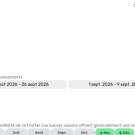
s événements
oût 2026 - 26 août 2026
1 sept. 2026 - 9 sept. 
ibilité de cet hôtel. Les basses saisons offrent généralement une meil
Juill.
Août
Sept.
Oct.
Nov.
Déc.