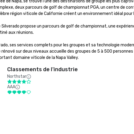
ée de Napa, se trouve l'une des destinations de groupe les plus captiva
exe, deux parcours de golf de championnat PGA, un centre de confére
èbre région viticole de Californie créent un environnement idéal pour la 
e Silverado propose un parcours de golf de championnat, une expérience
né aux réunions. 

rado, ses services complets pour les groupes et sa technologie moderne
rénové sur deux niveaux accueille des groupes de 5 à 500 personnes 
ortant domaine viticole de la Napa Valley.
Classements de l'industrie
Northstar
AAA