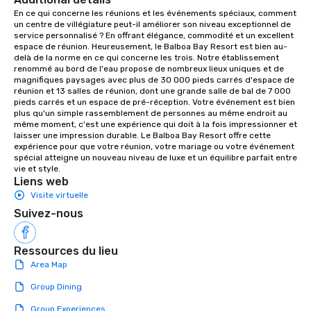
aesthetic excellence of your venue. ►
En ce qui concerne les réunions et les événements spéciaux, comment 
un centre de villégiature peut-il améliorer son niveau exceptionnel de 
Bespoke Curation: From solo "Noir"
service personnalisé ? En offrant élégance, commodité et un excellent 
pianists to full "Big Band" Pop Nouveau
espace de réunion. Heureusement, le Balboa Bay Resort est bien au-
orchestras. Versatile Repertoire: A
delà de la norme en ce qui concerne les trois. Notre établissement 
renommé au bord de l'eau propose de nombreux lieux uniques et de 
library of hundreds of modern hits
magnifiques paysages avec plus de 30 000 pieds carrés d'espace de 
rearranged with syncopation, swing,
réunion et 13 salles de réunion, dont une grande salle de bal de 7 000 
and soul. ► Visual Sophistication: Our
pieds carrés et un espace de pré-réception. Votre événement est bien 
plus qu'un simple rassemblement de personnes au même endroit au 
performers reflect the "Nouveau"
même moment, c'est une expérience qui doit à la fois impressionner et 
aesthetic—classic elegance with a
laisser une impression durable. Le Balboa Bay Resort offre cette 
modern edge. By choosing Pop
expérience pour que votre réunion, votre mariage ou votre événement 
spécial atteigne un nouveau niveau de luxe et un équilibre parfait entre 
Nouveau Jazz, you aren't just booking
vie et style.
a band; you are securing an
Liens web
immersive experience. We specialize
Visite virtuelle
in that "golden hour" energy—where
Suivez-nous
the music is sophisticated enough for
cocktails and conversation, yet
infectious enough to keep guests
Ressources du lieu
engaged and energized throughout
Area Map
the night. ► Pop Nouveau has
Group Dining
decades of experience performing at
weddings all over the planet! We are
Group Experiences