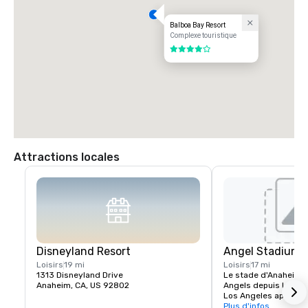
Balboa Bay Resort
Complexe touristique
4 sur 5
Attractions locales
Disneyland Resort
Angel Stadium 
Loisirs
19 mi
Loisirs
17 mi
1313 Disneyland Drive
Le stade d'Anaheim ét
Anaheim, CA, US 92802
Angels depuis leur 
Los Angeles après la 
stade a ouvert ses por
Plus d'infos