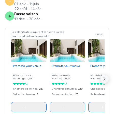
01 janv. - 11 juin
22 août - 14 déc.
Basse saison
19 déc. - 30 déc.
Les planificateurs qui ont consulté Balboa
5 lieux
Bay Resort ont aussi consulté
Promote your venue
Promote your venue
Promote your ve
Hôtel de luxe à
Hôtel de luxe à
Hôtel de luxe à
Washington
, DC
Washington
, DC
Washington
, DC
Chambres d'invités
:
237
Chambres d'invités
:
220
Chambres d'invité
Salles de réunion
:
8
Salles de réunion
:
17
Salles de réunion
: