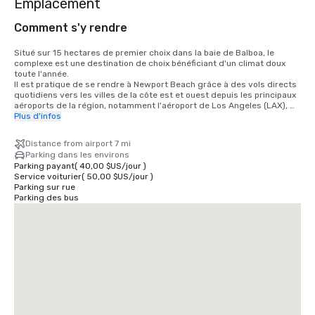
Emplacement
Comment s'y rendre
Situé sur 15 hectares de premier choix dans la baie de Balboa, le 
complexe est une destination de choix bénéficiant d'un climat doux 
toute l'année. 

Il est pratique de se rendre à Newport Beach grâce à des vols directs 
quotidiens vers les villes de la côte est et ouest depuis les principaux 
aéroports de la région, notamment l'aéroport de Los Angeles (LAX), 
l'aéroport de Long Beach (LGB), l'aéroport d'Orange County (SNA) et 
Plus d'infos
l'aéroport de San Diego (SAN).

Distance from airport 7 mi
• Aéroport du comté d'Orange : 11 miles/15 minutes

Parking dans les environs
• Aéroport de Long Beach : 24 miles/30 minutes

Parking payant
(
40,00 $US
/
jour
)
• Aéroport de Los Angeles 80 miles/60 minutes

Service voiturier
(
50,00 $US
/
jour
)
• Aéroport de San Diego 87 miles/90 minutes

Parking sur rue
• Centre des congrès d'Anaheim 25 miles/35 minutes
Parking des bus