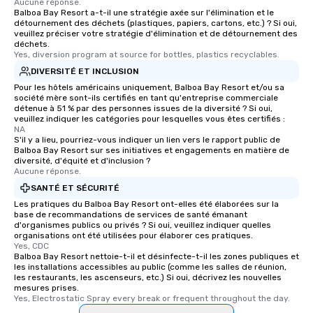
Aucune réponse.
Balboa Bay Resort a-t-il une stratégie axée sur l'élimination et le
détournement des déchets (plastiques, papiers, cartons, etc.) ? Si oui,
veuillez préciser votre stratégie d'élimination et de détournement des
déchets.
Yes, diversion program at source for bottles, plastics recyclables.
DIVERSITÉ ET INCLUSION
Pour les hôtels américains uniquement, Balboa Bay Resort et/ou sa
société mère sont-ils certifiés en tant qu'entreprise commerciale
détenue à 51 % par des personnes issues de la diversité ? Si oui,
veuillez indiquer les catégories pour lesquelles vous êtes certifiés :
NA
S'il y a lieu, pourriez-vous indiquer un lien vers le rapport public de
Balboa Bay Resort sur ses initiatives et engagements en matière de
diversité, d'équité et d'inclusion ?
Aucune réponse.
SANTÉ ET SÉCURITÉ
Les pratiques du Balboa Bay Resort ont-elles été élaborées sur la
base de recommandations de services de santé émanant
d'organismes publics ou privés ? Si oui, veuillez indiquer quelles
organisations ont été utilisées pour élaborer ces pratiques.
Yes, CDC
Balboa Bay Resort nettoie-t-il et désinfecte-t-il les zones publiques et
les installations accessibles au public (comme les salles de réunion,
les restaurants, les ascenseurs, etc.) Si oui, décrivez les nouvelles
mesures prises.
Yes, Electrostatic Spray every break or frequent throughout the day.