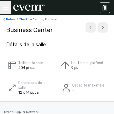
Retour à The Ritz-Carlton, Portland
Business Center
Détails de la salle
Taille de la salle
Hauteur du plafond
204 pi. ca.
9 pi.
Dimensions de la
Capacité maximale
salle
-
12 x 14 pi. ca.
Cvent Supplier Network