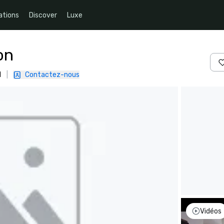
ations
Discover
Luxe
on
1
|
Contactez-nous
Vidéos