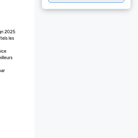
gn 2025

els les 
ice 
lleurs 
ar 
éricaines 