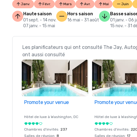
Janv.
Févr.
Mars
Avr.
Mai
Juin
Haute saison
Hors saison
Basse saiso
01 sept. - 14 nov.
16 mai - 31 août
01 janv. - 06 j
07 janv. - 15 mai
15 nov. - 31 d
Les planificateurs qui ont consulté The Jay, Auto
ont aussi consulté
Promote your venue
Promote your venu
Hôtel de luxe à
Washington
, DC
Hôtel de luxe à
Washing
Chambres d'invités
:
237
Chambres d'invités
:
22
Salles de réunion
:
8
Salles de réunion
:
17