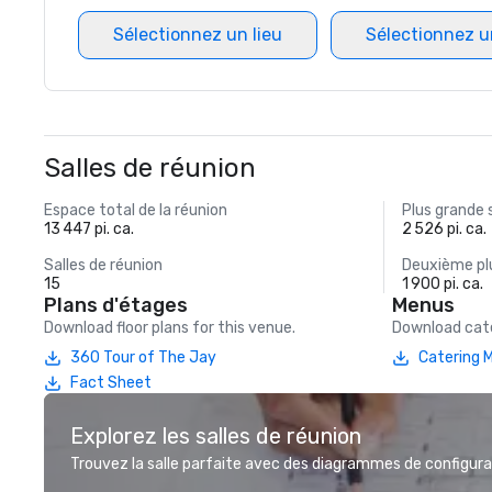
Sélectionnez un lieu
Sélectionnez u
Salles de réunion
Espace total de la réunion
Plus grande 
13 447 pi. ca.
2 526 pi. ca.
Salles de réunion
Deuxième plu
15
1 900 pi. ca.
Plans d'étages
Menus
Download floor plans for this venue.
Download cate
360 Tour of The Jay
Catering 
Fact Sheet
Explorez les salles de réunion
Trouvez la salle parfaite avec des diagrammes de configurat