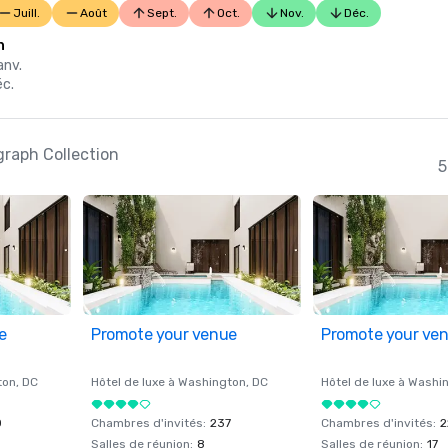
Juill.
Août
Sept.
Oct.
Nov.
Déc.
n
anv.
éc.
graph Collection
5
e
Promote your venue
Promote your ve
ton
, DC
Hôtel de luxe à
Washington
, DC
Hôtel de luxe à
Washi
0
Chambres d'invités
:
237
Chambres d'invités
:
2
Salles de réunion
:
8
Salles de réunion
:
17