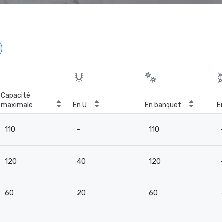
Capacité
maximale
En U
En banquet
E
110
-
110
120
40
120
60
20
60