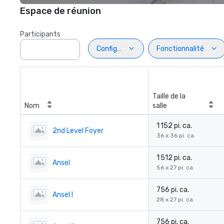
Espace de réunion
Participants
Configuration
Fonctionnalité
Taille de la
Nom
salle
1 152 pi. ca.
2nd Level Foyer
36 x 36 pi. ca.
1 512 pi. ca.
Ansel
56 x 27 pi. ca.
756 pi. ca.
Ansel I
28 x 27 pi. ca.
756 pi. ca.