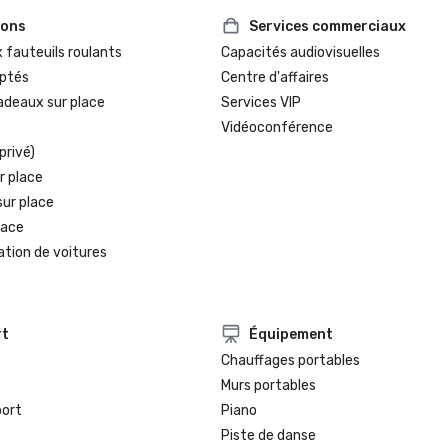
ions
Services commerciaux
 fauteuils roulants
Capacités audiovisuelles
ptés
Centre d'affaires
adeaux sur place
Services VIP
Vidéoconférence
privé)
r place
sur place
lace
ation de voitures
rt
Équipement
Chauffages portables
Murs portables
port
Piano
Piste de danse