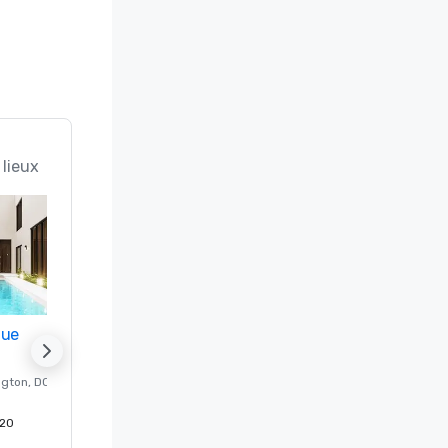
 lieux
nue
Promote your venue
ngton
, DC
Hôtel de luxe à
Washington
, DC
20
Chambres d'invités
:
237
Salles de réunion
:
8