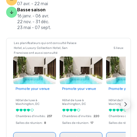
07 avr. - 22 mai
Basse saison
16 janv. - 06 avr.
22 nov. - 31 déc.
23 mai - 07 sept.
Les planificateurs qui ont consulté Palace
Hotel, a Luxury Collection Hotel, San
5 lieux
Francisco ont aussi consulté
Promote your venue
Promote your venue
Promote your ve
Hôtel de luxe à
Hôtel de luxe à
Hôtel de luxe à
Washington
, DC
Washington
, DC
Washington
, DC
Chambres d'invités
:
237
Chambres d'invités
:
220
Chambres d'invité
Salles de réunion
:
8
Salles de réunion
:
17
Salles de réunion
: