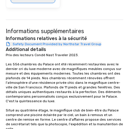
package upgrade is ava
provides guests a sign
at various stops. Build Your Network
Our exclusive experien
ultimate networking op
Informations supplémentaires
a typical sit-down dinn
to engage the person t
Informations relatives à la sécurité
right of you. Because 
Safety Document Provided by Northstar Travel Group
Additional details
place at multiple resta
Prix des lecteurs Condé Nast Traveler 2023. 

walking in between, th
countless opportunitie
Les 556 chambres du Palace ont été récemment restaurées avec le 
with different people 
dernier cri du luxe moderne avec de magnifiques meubles conçus sur 
down at each venue a
mesure et des équipements modernes. Toutes les chambres ont des 
plafonds de 14 pieds. Nos chambres récemment rénovées offrent 
traverse along the way
l'atmosphère d'une résidence privée chic dans le magnifique centre-
experiences not only 
ville de San Francisco. Plafonds de 11 pieds et grandes fenêtres. Des 
ways to network, but a
détails uniques authentiques restaurés à la perfection. Des éléments 
contemporains personnalisés conçus exclusivement pour le Palace. 
way to do so. Large Groups Welcome
C'est la quintessence du luxe. 

Lip Smacking Foodie To
groups, small or large.
Situé au quatrième étage, le magnifique club de bien-être du Palace 
comprend une piscine éclairée par le ciel, un bain à remous et un 
experiences can acc
centre de remise en forme. Le centre d'affaires propose des services 
groups from as few as
de secrétariat tels que la photocopie, l'expédition et la manutention de 
as 500 guests, making
colis.
