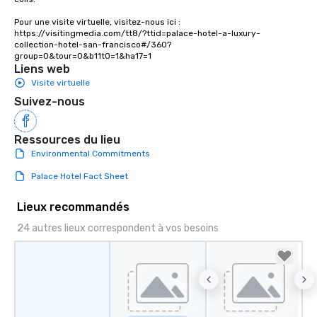
choice for any corpora
Pour une visite virtuelle, visitez-nous ici : 
Stress-Free Booking 
https://visitingmedia.com/tt8/?ttid=palace-hotel-a-luxury-
a tour is stress-free a
collection-hotel-san-francisco#/360?
group=0&tour=0&b11t0=1&ha17=1
enjoy the company of 
Liens web
more easily. You’ll tak
Visite virtuelle
knowing that everythin
Suivez-nous
of from the moment the
booked to the minute i
Since the menu is alre
Ressources du lieu
have nothing to worry 
Environmental Commitments
remember to submit ah
date any dietary restr
Palace Hotel Fact Sheet
allergies for anyone in
Feel Like a VIP at Each
Lieux recommandés
Smacking Foodie Tours
24 autres lieux correspondent à vos besoins
group members never 
about waiting in line to
restaurant or being sh
than desirable table. O
everyone is treated lik
immediate seating upon