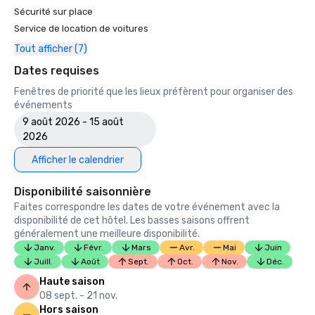
• Insidehook — Meilleur bar d'hôtel de SF

Sécurité sur place
• SF Travel — Les hôtels de luxe les mieux notés à SF

Service de location de voitures
• Timeout, l'un des meilleurs hôtels de luxe de SF

Tout afficher (7)
2023

Dates requises
• Hôtel Condé Nast Traveller Top

Fenêtres de priorité que les lieux préfèrent pour organiser des
• Magazine de voyage et de loisirs - Meilleur hôtel de SF

événements
9 août 2026 - 15 août
2026
Afficher le calendrier
Disponibilité saisonnière
Faites correspondre les dates de votre événement avec la
disponibilité de cet hôtel. Les basses saisons offrent
généralement une meilleure disponibilité.
Janv.
Févr.
Mars
Avr.
Mai
Juin
Juill.
Août
Sept.
Oct.
Nov.
Déc.
Haute saison
08 sept. - 21 nov.
Hors saison