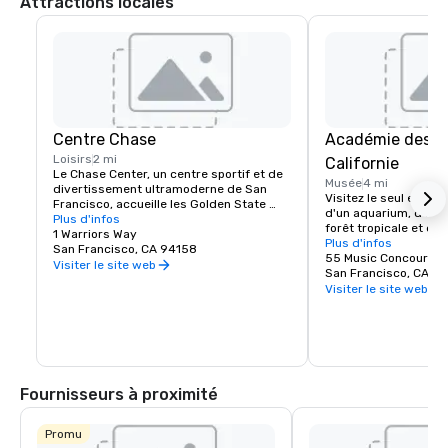
Attractions locales
Centre Chase
Académie des s
Loisirs
2 mi
Californie
Le Chase Center, un centre sportif et de 
Musée
4 mi
divertissement ultramoderne de San 
Visitez le seul endro
Francisco, accueille les Golden State 
d'un aquarium, d'un p
Warriors et organise près de 200 
Plus d'infos
forêt tropicale et d'u
événements par an.
1 Warriors Way
naturelle, le tout so
Plus d'infos
San Francisco, CA 94158
55 Music Concourse 
Visiter le site web
San Francisco, CA 94
Visiter le site web
Fournisseurs à proximité
Promu