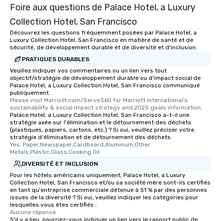
leave. Location, Location, Location
Foire aux questions de Palace Hotel, a Luxury
One of the best reason
Collection Hotel, San Francisco
convenient and efficie
experience is designed
Découvrez les questions fréquemment posées par Palace Hotel, a
Luxury Collection Hotel, San Francisco en matière de santé et de
restaurants are within
sécurité, de développement durable et de diversité et d'inclusion.
walking distance of ea
PRATIQUES DURABLES
short stroll allows you
Veuillez indiquer vos commentaires ou un lien vers tout
members a chance to 
objectif/stratégie de développement durable ou d'impact social de
networking opportunit
Palace Hotel, a Luxury Collection Hotel, San Francisco communiqué
publiquement.
heading to the next pl
Please visit Marriott.com/Serve360 for Marriott International's 
itinerary. You Get a Dinner and a Show
sustainability & social impact strategy and 2025 goals information.
Palace Hotel, a Luxury Collection Hotel, San Francisco a-t-il une
Our tours offer an exqu
stratégie axée sur l'élimination et le détournement des déchets
entertainment. All tour
(plastiques, papiers, cartons, etc.) ? Si oui, veuillez préciser votre
knowledgeable, profes
stratégie d'élimination et de détournement des déchets.
Yes, Paper,Newspaper,Cardboard,Aluminum,Other 
who leads the group on
Metals,Plastic,Glass,Cooking Oil
offering engaging tidb
DIVERSITÉ ET INCLUSION
fascinating stories. S
Pour les hôtels américains uniquement, Palace Hotel, a Luxury
interactive experience
Collection Hotel, San Francisco et/ou sa société mère sont-ils certifiés
along the way exclusive
en tant qu'entreprise commerciale détenue à 51 % par des personnes
issues de la diversité ? Si oui, veuillez indiquer les catégories pour
ensuring there is neve
lesquelles vous êtes certifiés :
Different Types of Cuis
Aucune réponse.
experiences offer the a
S'il y a lieu, pourriez-vous indiquer un lien vers le rapport public de