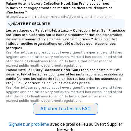
Palace Hotel, a Luxury Collection Hotel, San Francisco sur ses
several renowned rest
initiatives et engagements en matière de diversité, d'équité et
convenient outing, inc
d'inclusion ?
https://www.marriott.com/diversity/diversity-and-inclusion.mi
and your guests might
discovered otherwise 
SANTÉ ET SÉCURITÉ
at a typical corporate 
Les pratiques du Palace Hotel, a Luxury Collection Hotel, San Francisco
ont-elles été élaborées sur la base de recommandations de services
a way to try some of t
de santé émanant d'organismes publics ou privés ? Si oui, veuillez
in the city and dive in
indiquer quelles organisations ont été utilisées pour élaborer ces
cuisines and dishes. Al
pratiques.
Yes, Marriott cares greatly about every guest's experience and takes 
selected dishes are cu
hygiene and sanitation very seriously. Marriott has established strict 
high standards to ensu
standards of cleanliness for all of its hotels that either meet or 
exceed public health department regulations. 
delight any palate. Tours Available
Palace Hotel, a Luxury Collection Hotel, San Francisco nettoie-t-il et
from Day to Night With
désinfecte-t-il les zones publiques et les installations accessibles au
group experience, bookin
public (comme les salles de réunion, les restaurants, les ascenseurs,
etc.) Si oui, décrivez les nouvelles mesures prises.
key. Whether you desir
Yes, Marriott cares greatly about every guest's experience and takes 
business hours or earl
hygiene and sanitation very seriously. Marriott has established strict 
standards of cleanliness for all of its hotels that either meet or 
after work, we can coo
exceed public health department regulations. 
you to provide options 
Afficher toutes les FAQ
needs. Go for as Long or as Short as
You Like Along with fle
scheduling, Lip Smack
Signalez un problème
avec ce profil de lieu au Cvent Supplier
Tours also provides a 
Network.