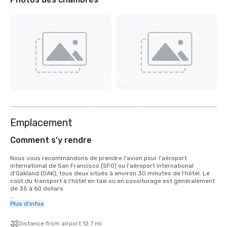
Afficher
4
autres
Emplacement
Comment s'y rendre
Nous vous recommandons de prendre l'avion pour l'aéroport 
international de San Francisco (SFO) ou l'aéroport international 
d'Oakland (OAK), tous deux situés à environ 30 minutes de l'hôtel. Le 
coût du transport à l'hôtel en taxi ou en covoiturage est généralement 
de 35 à 60 dollars.

Pour les clients qui souhaitent prendre le train, le train Bay Area Rapid 
Plus d'infos
Transit (BART) relie SFO à San Francisco toutes les 15 à 20 minutes. Il 
vous suffit de monter à bord de n'importe quel train à destination de 
Distance from airport 12.7 mi
San Francisco à la gare BART située dans le terminal international. 