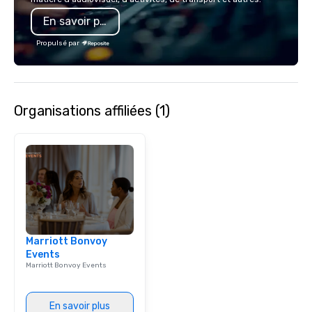
a Monterey Bay Trek.
is led by a professiona
En savoir plus
specializing in escort
with utmost care, who
Propulsé par
each experience with 
engaging information 
Lip Smacking Foodie T
entertaining activity 
Organisations affiliées (1)
dining experience meld
that are sure to add ne
meeting events, from 
team building. All-Inclusive Group
Dining When meeting p
corporate group event
Smacking Foodie Tours,
group is assured a top
experience with three 
Marriott Bonvoy
signature dishes at ea
Events
Our affordable tours a
Marriott Bonvoy Events
person with tax and gr
included. The only thi
are drinks. However, 
En savoir plus