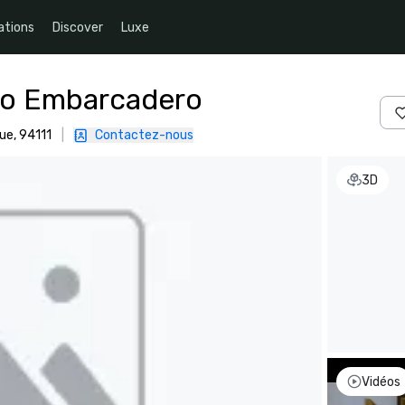
ations
Discover
Luxe
co Embarcadero
ue, 94111
|
Contactez-nous
3D
Vidéos