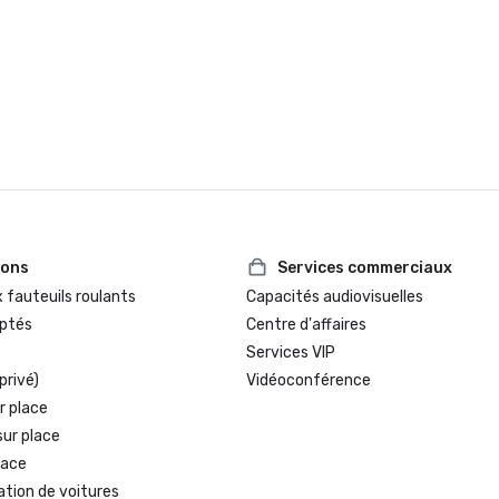
bronze, « Meilleur personnel de sou
site »

Prix Northstar Stella 2024 - Finali
catégorie « Meilleur espace événe
dans un hôtel/centre de villégiatu
Prix des lecteurs de Condé Nast T
ions
Services commerciaux
 fauteuils roulants
Capacités audiovisuelles
ptés
Centre d'affaires
Services VIP
privé)
Vidéoconférence
r place
sur place
lace
ation de voitures