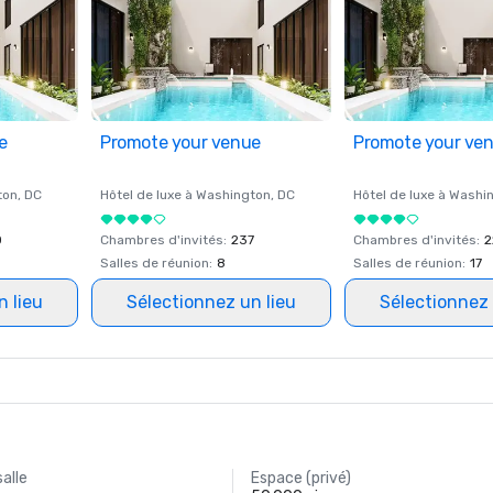
e
Promote your venue
Promote your ve
ton
, DC
Hôtel de luxe à
Washington
, DC
Hôtel de luxe à
Washi
0
Chambres d'invités
:
237
Chambres d'invités
:
2
Salles de réunion
:
8
Salles de réunion
:
17
n lieu
Sélectionnez un lieu
Sélectionnez 
salle
Espace (privé)