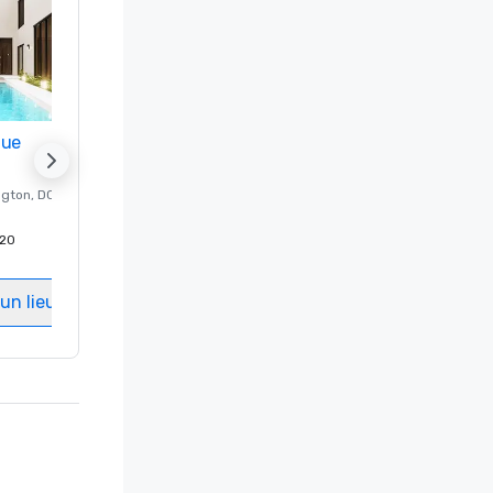
nue
Promote your venue
ngton
, DC
Hôtel de luxe à
Washington
, DC
20
Chambres d'invités
:
237
Salles de réunion
:
8
un lieu
Sélectionnez un lieu