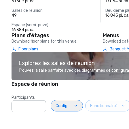
51 509 pi. ca.
17 064 pi. ca
Salles de réunion
Deuxième plu
49
16 845 pi. ca
Espace (semi-privé)
16 384 pi. ca.
Plans d'étages
Menus
Download floor plans for this venue.
Download cate
Floor plans
Banquet 
Explorez les salles de réunion
Trouvez la salle parfaite avec des diagrammes de configurat
Espace de réunion
Participants
Configuration
Fonctionnalité