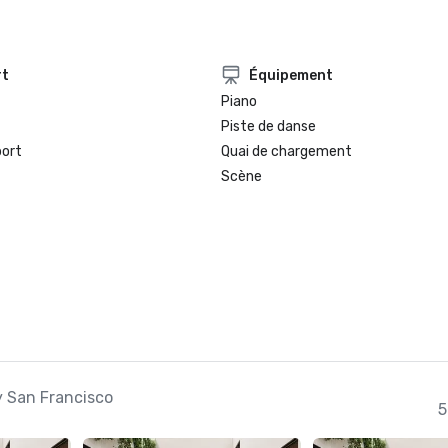
rt
Équipement
Piano
Piste de danse
port
Quai de chargement
Scène
y San Francisco
5