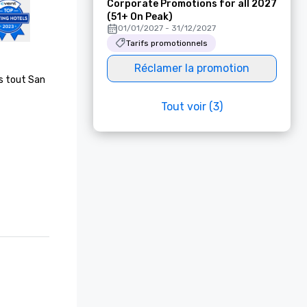
Corporate Promotions for all 2027
(51+ On Peak)
01/01/2027 - 31/12/2027
Tarifs promotionnels
Réclamer la promotion
s tout San 
Tout voir (3)
 Platinum 
vel + 
ion à 4 
te dans la 
soutien sur 
lle de 
lle de 