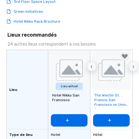
3rd Floor Space Layout
Green Initiatives
Hotel Nikko Rack Brochure
Lieux recommandés
24 autres lieux correspondent à vos besoins
Lieu actuel
Lieu
Hotel Nikko San
The Westin St.
Removed from
Francisco
Francis San
favorites
Francisco on Union
Square
Type de lieu
Hotel
Hôtel