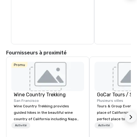
Fournisseurs à proximité
Promu
Wine Country Trekking
San Francisco
Plusieurs villes
Wine Country Trekking provides
Tours & Group Events E
guided hikes in the beautiful wine
place of California. Sa
country of California including Napa
perfect place to visit 
and Sonoma Valleys. These
mix fun with history a
Activité
Activité
experiences include walking in the
with beauty. We delive