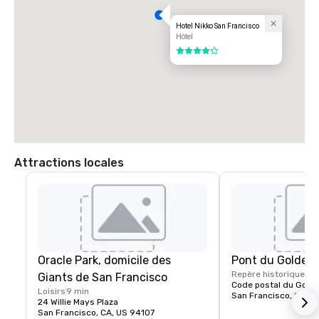
Hotel Nikko San Francisco
Hôtel
4 sur 5
Attractions locales
Oracle Park, domicile des
Pont du Golden
Repère historique
15 
Giants de San Francisco
Code postal du Gold
Loisirs
9 min
San Francisco, CA, U
24 Willie Mays Plaza
San Francisco, CA, US 94107