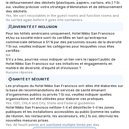
le détournement des déchets (plastiques, papiers, cartons, etc.) ? Si
oui, veuillez préciser votre stratégie d'élimination et de détournement
des déchets.
Yes, We sort recyclables in the guest rooms and function rooms and 
its sorted again before it goes into containers.
DIVERSITÉ ET INCLUSION
Pour les hôtels américains uniquement, Hotel Nikko San Francisco
et/ou sa société mère sont-ils certifiés en tant qu'entreprise
commerciale détenue à 51 % par des personnes issues de la diversité
? Si oui, veuillez indiquer les catégories pour lesquelles vous êtes
certifiés :
NA
S'il y a lieu, pourriez-vous indiquer un lien vers le rapport public de
Hotel Nikko San Francisco sur ses initiatives et engagements en
matière de diversité, d'équité et d'inclusion ?
Aucune réponse.
SANTÉ ET SÉCURITÉ
Les pratiques du Hotel Nikko San Francisco ont-elles été élaborées sur
la base de recommandations de services de santé émanant
d'organismes publics ou privés ? Si oui, veuillez indiquer quelles
organisations ont été utilisées pour élaborer ces pratiques.
Yes, CDC, CHLA and City, State and Federal guidelines
Hotel Nikko San Francisco nettoie-t-il et désinfecte-t-il les zones
publiques et les installations accessibles au public (comme les salles
de réunion, les restaurants, les ascenseurs, etc.) Si oui, décrivez les
nouvelles mesures prises.
Yes, All touch points are sanitized multiple times per day.