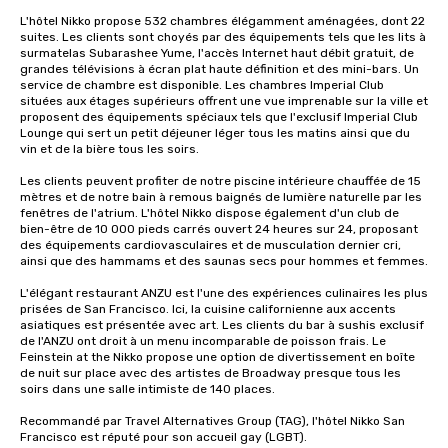
L'hôtel Nikko propose 532 chambres élégamment aménagées, dont 22 
suites. Les clients sont choyés par des équipements tels que les lits à 
surmatelas Subarashee Yume, l'accès Internet haut débit gratuit, de 
grandes télévisions à écran plat haute définition et des mini-bars. Un 
service de chambre est disponible. Les chambres Imperial Club 
situées aux étages supérieurs offrent une vue imprenable sur la ville et 
proposent des équipements spéciaux tels que l'exclusif Imperial Club 
Lounge qui sert un petit déjeuner léger tous les matins ainsi que du 
vin et de la bière tous les soirs.

Les clients peuvent profiter de notre piscine intérieure chauffée de 15 
mètres et de notre bain à remous baignés de lumière naturelle par les 
fenêtres de l'atrium. L'hôtel Nikko dispose également d'un club de 
bien-être de 10 000 pieds carrés ouvert 24 heures sur 24, proposant 
des équipements cardiovasculaires et de musculation dernier cri, 
ainsi que des hammams et des saunas secs pour hommes et femmes. 

L'élégant restaurant ANZU est l'une des expériences culinaires les plus 
prisées de San Francisco. Ici, la cuisine californienne aux accents 
asiatiques est présentée avec art. Les clients du bar à sushis exclusif 
de l'ANZU ont droit à un menu incomparable de poisson frais. Le 
Feinstein at the Nikko propose une option de divertissement en boîte 
de nuit sur place avec des artistes de Broadway presque tous les 
soirs dans une salle intimiste de 140 places.

Recommandé par Travel Alternatives Group (TAG), l'hôtel Nikko San 
Francisco est réputé pour son accueil gay (LGBT).