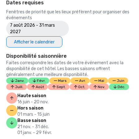
Dates requises
Fenêtres de priorité que les lieux préfèrent pour organiser des
événements
7 août 2026 - 31 mars
2027
Afficher le calendrier
Disponibilité saisonnière
Faites correspondre les dates de votre événement avec la
disponibilité de cet hôtel. Les basses saisons offrent
généralement une meilleure disponibilité.
Janv.
Févr.
Mars
Avr.
Mai
Juin
Juill.
Août
Sept.
Oct.
Nov.
Déc.
Haute saison
16 juin - 20 nov.
Hors saison
01 mars - 15 juin
Basse saison
21 nov. - 31 déc.
01 janv. - 29 févr.