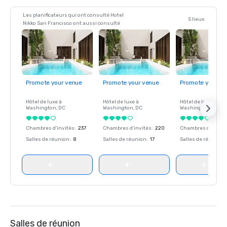
Les planificateurs qui ont consulté Hotel
5 lieux
Nikko San Francisco ont aussi consulté
Promote your venue
Promote your venue
Promote your ve
Hôtel de luxe à
Hôtel de luxe à
Hôtel de luxe à
Washington
, DC
Washington
, DC
Washington
, DC
Chambres d'invités
:
237
Chambres d'invités
:
220
Chambres d'invité
Salles de réunion
:
8
Salles de réunion
:
17
Salles de réunion
:
Salles de réunion