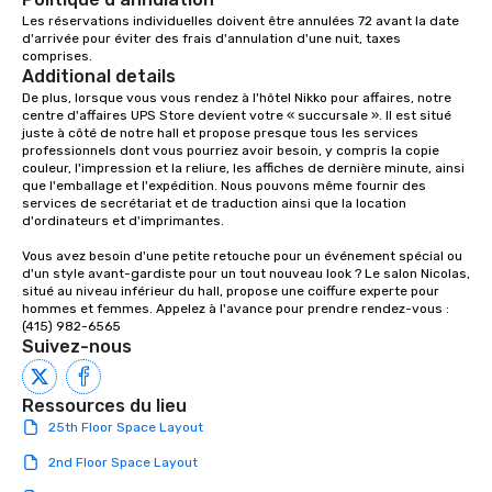
Dining When meeting p
Les réservations individuelles doivent être annulées 72 avant la date 
d'arrivée pour éviter des frais d'annulation d'une nuit, taxes 
corporate group event
comprises.
Smacking Foodie Tours,
Additional details
group is assured a top
De plus, lorsque vous vous rendez à l'hôtel Nikko pour affaires, notre 
experience with three 
centre d'affaires UPS Store devient votre « succursale ». Il est situé 
juste à côté de notre hall et propose presque tous les services 
signature dishes at ea
professionnels dont vous pourriez avoir besoin, y compris la copie 
Our affordable tours a
couleur, l'impression et la reliure, les affiches de dernière minute, ainsi 
person with tax and gr
que l'emballage et l'expédition. Nous pouvons même fournir des 
services de secrétariat et de traduction ainsi que la location 
included. The only thi
d'ordinateurs et d'imprimantes.

are drinks. However, 
package upgrade is ava
Vous avez besoin d'une petite retouche pour un événement spécial ou 
d'un style avant-gardiste pour un tout nouveau look ? Le salon Nicolas, 
provides guests a sign
situé au niveau inférieur du hall, propose une coiffure experte pour 
at various stops. Build Your Network
hommes et femmes. Appelez à l'avance pour prendre rendez-vous : 
Our exclusive experien
(415) 982-6565
ultimate networking op
Suivez-nous
a typical sit-down dinn
to engage the person t
Ressources du lieu
right of you. Because 
25th Floor Space Layout
place at multiple resta
walking in between, th
2nd Floor Space Layout
countless opportunitie