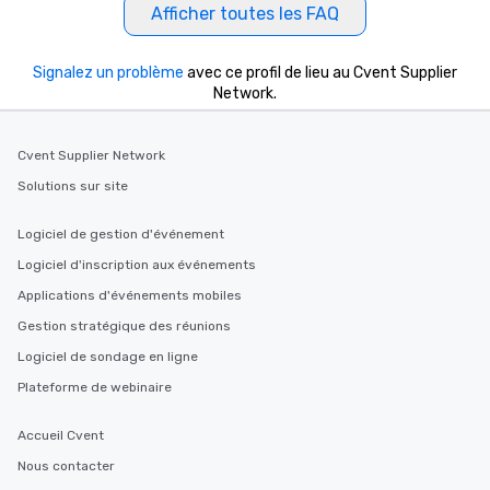
Afficher toutes les FAQ
Our tours offer an exqu
entertainment. All tour
knowledgeable, profes
Signalez un problème
avec ce profil de lieu au Cvent Supplier
who leads the group on
Network.
offering engaging tidb
fascinating stories. S
interactive experience
Cvent Supplier Network
along the way exclusive
Solutions sur site
ensuring there is neve
Different Types of Cuis
Logiciel de gestion d'événement
experiences offer the a
Logiciel d'inscription aux événements
several renowned rest
convenient outing, inc
Applications d'événements mobiles
and your guests might
Gestion stratégique des réunions
discovered otherwise 
Logiciel de sondage en ligne
at a typical corporate 
a way to try some of t
Plateforme de webinaire
in the city and dive in
cuisines and dishes. Al
Accueil Cvent
selected dishes are cu
Nous contacter
high standards to ensu