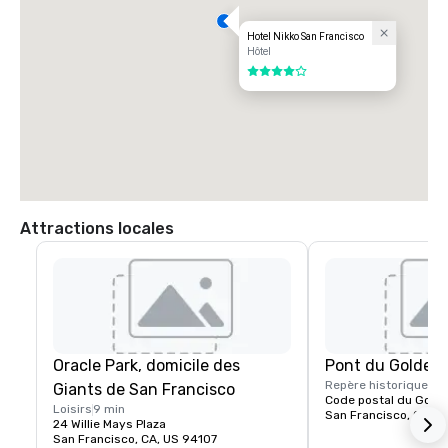
Hotel Nikko San Francisco
Hôtel
4 sur 5
Attractions locales
Oracle Park, domicile des
Pont du Golden
Repère historique
15 
Giants de San Francisco
Code postal du Gold
Loisirs
9 min
San Francisco, CA, U
24 Willie Mays Plaza
San Francisco, CA, US 94107