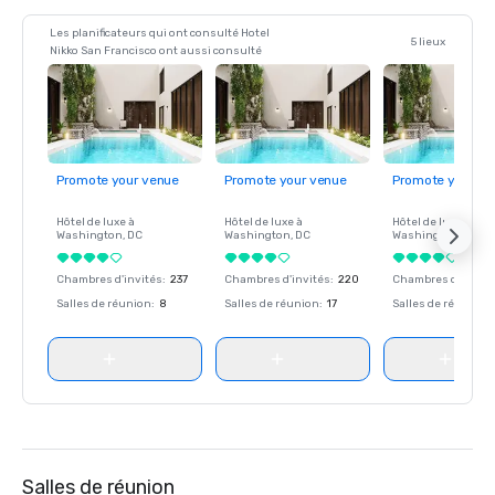
Les planificateurs qui ont consulté Hotel
5 lieux
Nikko San Francisco ont aussi consulté
Promote your venue
Promote your venue
Promote your ve
Hôtel de luxe à
Hôtel de luxe à
Hôtel de luxe à
Washington
, DC
Washington
, DC
Washington
, DC
Chambres d'invités
:
237
Chambres d'invités
:
220
Chambres d'invité
Salles de réunion
:
8
Salles de réunion
:
17
Salles de réunion
:
Salles de réunion