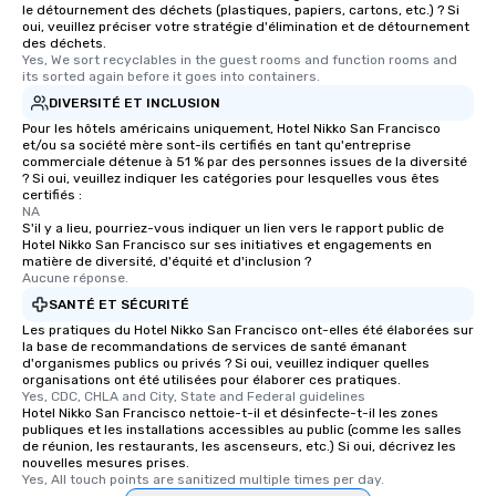
le détournement des déchets (plastiques, papiers, cartons, etc.) ? Si
an evening helicopter 
oui, veuillez préciser votre stratégie d'élimination et de détournement
des déchets.
glittering lights of The S
Yes, We sort recyclables in the guest rooms and function rooms and 
Memorable Experience f
its sorted again before it goes into containers.
Smacking Foodie Tours
DIVERSITÉ ET INCLUSION
to gather and dine tha
Pour les hôtels américains uniquement, Hotel Nikko San Francisco
experienced, and all ar
et/ou sa société mère sont-ils certifiés en tant qu'entreprise
remember. Our one-of-
commerciale détenue à 51 % par des personnes issues de la diversité
? Si oui, veuillez indiquer les catégories pour lesquelles vous êtes
are special, from the fi
certifiés :
last. It’s an experienc
NA
S'il y a lieu, pourriez-vous indiquer un lien vers le rapport public de
will reminisce about lo
Hotel Nikko San Francisco sur ses initiatives et engagements en
leave. Location, Location, Location
matière de diversité, d'équité et d'inclusion ?
One of the best reason
Aucune réponse.
convenient and efficie
SANTÉ ET SÉCURITÉ
experience is designed
Les pratiques du Hotel Nikko San Francisco ont-elles été élaborées sur
restaurants are within
la base de recommandations de services de santé émanant
d'organismes publics ou privés ? Si oui, veuillez indiquer quelles
walking distance of ea
organisations ont été utilisées pour élaborer ces pratiques.
short stroll allows you
Yes, CDC, CHLA and City, State and Federal guidelines
Hotel Nikko San Francisco nettoie-t-il et désinfecte-t-il les zones
members a chance to 
publiques et les installations accessibles au public (comme les salles
networking opportunit
de réunion, les restaurants, les ascenseurs, etc.) Si oui, décrivez les
heading to the next pl
nouvelles mesures prises.
Yes, All touch points are sanitized multiple times per day.
itinerary. You Get a Dinner and a Show