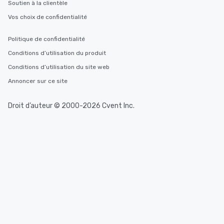
delight any palate. Tours Available
Soutien à la clientèle
from Day to Night With
Vos choix de confidentialité
group experience, bookin
key. Whether you desir
Politique de confidentialité
business hours or earl
Conditions d’utilisation du produit
after work, we can coo
you to provide options 
Conditions d’utilisation du site web
needs. Go for as Long or as Short as
Annoncer sur ce site
You Like Along with fle
scheduling, Lip Smack
Droit d’auteur © 2000-2026 Cvent Inc.
Tours also provides a 
durations. Our shortes
2.5 hours; our longest 
hours, with optional 
incentives.