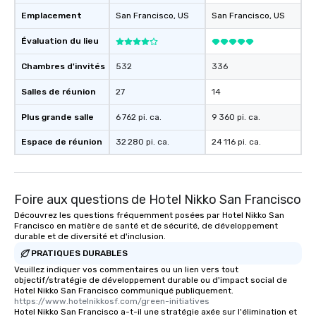
remember to submit ah
Emplacement
San Francisco
, US
San Francisco
, US
date any dietary restr
allergies for anyone in
Évaluation du lieu
Feel Like a VIP at Each
Smacking Foodie Tours
Chambres d'invités
532
336
group members never 
Salles de réunion
27
14
about waiting in line to
restaurant or being sh
Plus grande salle
6 762 pi. ca.
9 360 pi. ca.
than desirable table. O
everyone is treated lik
Espace de réunion
32 280 pi. ca.
24 116 pi. ca.
immediate seating upon
What’s more, your gro
a special warm welcom
from the restaurant c
Foire aux questions de Hotel Nikko San Francisco
be printed featuring yo
Découvrez les questions fréquemment posées par Hotel Nikko San
which can be an added 
Francisco en matière de santé et de sécurité, de développement
durable et de diversité et d'inclusion.
those Instagram mome
PRATIQUES DURABLES
For added ease, we ca
Veuillez indiquer vos commentaires ou un lien vers tout
transportation pick-up
objectif/stratégie de développement durable ou d'impact social de
as well as an event ph
Hotel Nikko San Francisco communiqué publiquement.
for groups that desire 
https://www.hotelnikkosf.com/green-initiatives
Hotel Nikko San Francisco a-t-il une stratégie axée sur l'élimination et
experience, we can als