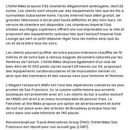
L'hôtel Nikko propose 532 chambres élégamment aménagées, dont 22 
suites. Les clients sont choyés par des équipements tels que les lits à 
surmatelas Subarashee Yume, l'accès Internet haut débit gratuit, de 
grandes télévisions à écran plat haute définition et des mini-bars. Un 
service de chambre est disponible. Les chambres Imperial Club 
situées aux étages supérieurs offrent une vue imprenable sur la ville et 
proposent des équipements spéciaux tels que l'exclusif Imperial Club 
Lounge qui sert un petit déjeuner léger tous les matins ainsi que du 
vin et de la bière tous les soirs.

Les clients peuvent profiter de notre piscine intérieure chauffée de 15 
mètres et de notre bain à remous baignés de lumière naturelle par les 
fenêtres de l'atrium. L'hôtel Nikko dispose également d'un club de 
bien-être de 10 000 pieds carrés ouvert 24 heures sur 24, proposant 
des équipements cardiovasculaires et de musculation dernier cri, 
ainsi que des hammams et des saunas secs pour hommes et femmes. 

L'élégant restaurant ANZU est l'une des expériences culinaires les plus 
prisées de San Francisco. Ici, la cuisine californienne aux accents 
asiatiques est présentée avec art. Les clients du bar à sushis exclusif 
de l'ANZU ont droit à un menu incomparable de poisson frais. Le 
Feinstein at the Nikko propose une option de divertissement en boîte 
de nuit sur place avec des artistes de Broadway presque tous les 
soirs dans une salle intimiste de 140 places.

Recommandé par Travel Alternatives Group (TAG), l'hôtel Nikko San 
Francisco est réputé pour son accueil gay (LGBT).