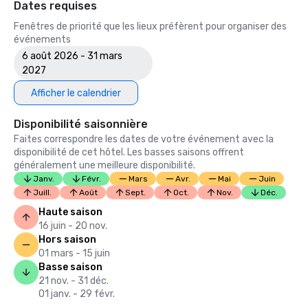
Dates requises
Fenêtres de priorité que les lieux préfèrent pour organiser des
événements
6 août 2026 - 31 mars
2027
Afficher le calendrier
Disponibilité saisonnière
Faites correspondre les dates de votre événement avec la
disponibilité de cet hôtel. Les basses saisons offrent
généralement une meilleure disponibilité.
Janv.
Févr.
Mars
Avr.
Mai
Juin
Juill.
Août
Sept.
Oct.
Nov.
Déc.
Haute saison
16 juin - 20 nov.
Hors saison
01 mars - 15 juin
Basse saison
21 nov. - 31 déc.
01 janv. - 29 févr.