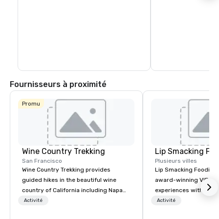
Fournisseurs à proximité
Promu
Wine Country Trekking
Lip Smacking Foo
San Francisco
Plusieurs villes
Wine Country Trekking provides
Lip Smacking Foodie T
guided hikes in the beautiful wine
award-winning VIP gro
country of California including Napa
experiences with visits
and Sonoma Valleys. These
restaurants throughou
Activité
Activité
experiences include walking in the
States. Choose either