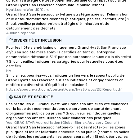
objectif/stratégie de développement durable ou d'impact social de
Grand Hyatt San Francisco communiqué publiquement.
Our tours offer an exqu
Hyatt.com/WorldOfCare
entertainment. All tour
Grand Hyatt San Francisco a-t-il une stratégie axée sur l'élimination
knowledgeable, profes
et le détournement des déchets (plastiques, papiers, cartons, etc.) ?
Si oui, veuillez préciser votre stratégie d'élimination et de
who leads the group on
détournement des déchets.
offering engaging tidb
Aucune réponse.
fascinating stories. S
DIVERSITÉ ET INCLUSION
interactive experience
Pour les hôtels américains uniquement, Grand Hyatt San Francisco
along the way exclusive
et/ou sa société mère sont-ils certifiés en tant qu'entreprise
commerciale détenue à 51 % par des personnes issues de la diversité
ensuring there is neve
? Si oui, veuillez indiquer les catégories pour lesquelles vous êtes
Different Types of Cuis
certifiés :
NA
experiences offer the a
S'il y a lieu, pourriez-vous indiquer un lien vers le rapport public de
several renowned rest
Grand Hyatt San Francisco sur ses initiatives et engagements en
convenient outing, inc
matière de diversité, d'équité et d'inclusion ?
https://about.hyatt.com/content/dam/hyatt/woc/DEIReport.pdf
and your guests might
SANTÉ ET SÉCURITÉ
discovered otherwise 
at a typical corporate 
Les pratiques du Grand Hyatt San Francisco ont-elles été élaborées
sur la base de recommandations de services de santé émanant
a way to try some of t
d'organismes publics ou privés ? Si oui, veuillez indiquer quelles
in the city and dive in
organisations ont été utilisées pour élaborer ces pratiques.
Yes, GBAC STAR Accreditation (Global Biorisk Advisory Council)
cuisines and dishes. Al
Grand Hyatt San Francisco nettoie-t-il et désinfecte-t-il les zones
selected dishes are cu
publiques et les installations accessibles au public (comme les salles
high standards to ensu
de réunion, les restaurants, les ascenseurs, etc.) Si oui, décrivez les