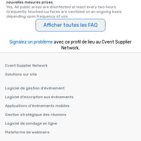
nouvelles mesures prises.
delight any palate. Tours Available
Yes, All public areas are disinfected at least every two hours. 
from Day to Night With
Grequently touched surfaces are sanitized on an ongoing basis 
depending upon frequency of use.
group experience, bookin
key. Whether you desir
Afficher toutes les FAQ
business hours or earl
after work, we can coo
Signalez un problème
avec ce profil de lieu au Cvent Supplier
you to provide options 
Network.
needs. Go for as Long or as Short as
You Like Along with fle
scheduling, Lip Smack
Cvent Supplier Network
Tours also provides a 
Solutions sur site
durations. Our shortes
2.5 hours; our longest 
Logiciel de gestion d'événement
hours, with optional 
incentives.
Logiciel d'inscription aux événements
Applications d'événements mobiles
Gestion stratégique des réunions
Logiciel de sondage en ligne
Plateforme de webinaire