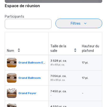
Espace de réunion
Participants
Filtres
Taille de la
Hauteur du
Nom
salle
plafond
3 528 pi. ca.
Grand Ballroom East or West
17 pi.
41 x 83 pi. ca.
7 056 pi. ca.
Grand Ballroom
17 pi.
83 x 83 pi. ca.
7 450 pi. ca.
Grand Foyer
-
-
4 550 pi. ca.