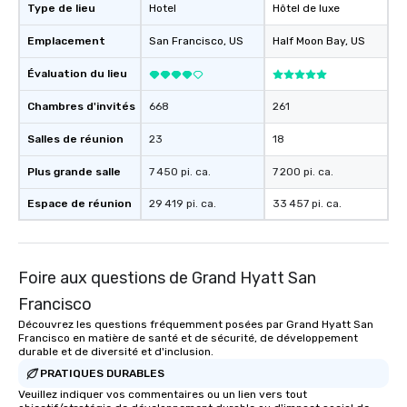
experience, we can als
Type de lieu
Hotel
Hôtel de luxe
an evening helicopter 
Emplacement
San Francisco
, US
Half Moon Bay
, US
glittering lights of The S
Memorable Experience f
Évaluation du lieu
Smacking Foodie Tours
to gather and dine tha
Chambres d'invités
668
261
experienced, and all ar
remember. Our one-of-
Salles de réunion
23
18
are special, from the fi
Plus grande salle
7 450 pi. ca.
7 200 pi. ca.
last. It’s an experienc
will reminisce about lo
Espace de réunion
29 419 pi. ca.
33 457 pi. ca.
leave. Location, Location, Location
One of the best reason
convenient and efficie
experience is designed
Foire aux questions de Grand Hyatt San
restaurants are within
Francisco
walking distance of ea
Découvrez les questions fréquemment posées par Grand Hyatt San
short stroll allows you
Francisco en matière de santé et de sécurité, de développement
members a chance to 
durable et de diversité et d'inclusion.
networking opportunit
PRATIQUES DURABLES
heading to the next pl
Veuillez indiquer vos commentaires ou un lien vers tout
itinerary. You Get a Dinner and a Show