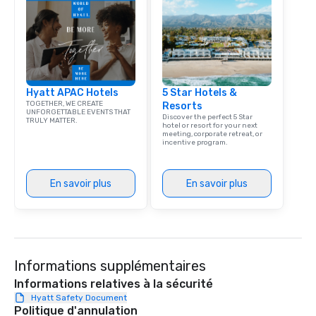
team building. All-Inclusive Group
Dining When meeting p
corporate group event
Smacking Foodie Tours,
group is assured a top
experience with three 
Hyatt APAC Hotels
5 Star Hotels &
signature dishes at ea
TOGETHER, WE CREATE
Resorts
Our affordable tours a
UNFORGETTABLE EVENTS THAT
Discover the perfect 5 Star
TRULY MATTER.
person with tax and gr
hotel or resort for your next
meeting, corporate retreat, or
included. The only thi
incentive program.
are drinks. However, 
package upgrade is ava
provides guests a sign
En savoir plus
En savoir plus
at various stops. Build Your Network
Our exclusive experien
ultimate networking op
a typical sit-down dinn
to engage the person t
Informations supplémentaires
right of you. Because 
Informations relatives à la sécurité
place at multiple resta
Hyatt Safety Document
walking in between, th
Politique d'annulation
countless opportunitie