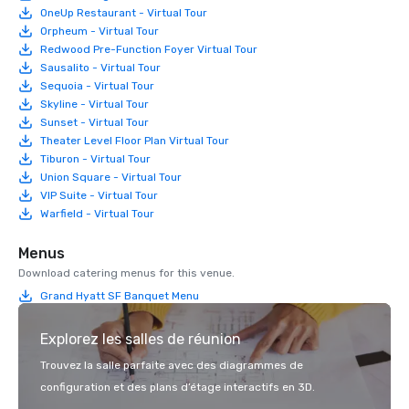
OneUp Restaurant - Virtual Tour
Orpheum - Virtual Tour
Redwood Pre-Function Foyer Virtual Tour
Sausalito - Virtual Tour
Sequoia - Virtual Tour
Skyline - Virtual Tour
Sunset - Virtual Tour
Theater Level Floor Plan Virtual Tour
Tiburon - Virtual Tour
Union Square - Virtual Tour
VIP Suite - Virtual Tour
Warfield - Virtual Tour
Menus
Download catering menus for this venue.
Grand Hyatt SF Banquet Menu
Explorez les salles de réunion
Trouvez la salle parfaite avec des diagrammes de
configuration et des plans d’étage interactifs en 3D.