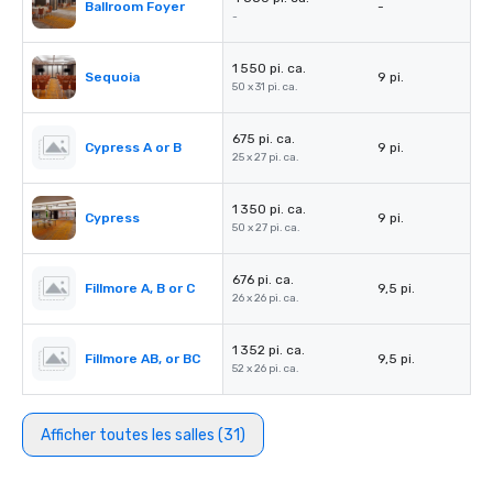
Ballroom Foyer
-
-
1 550 pi. ca.
Sequoia
9 pi.
50 x 31 pi. ca.
675 pi. ca.
Cypress A or B
9 pi.
25 x 27 pi. ca.
1 350 pi. ca.
Cypress
9 pi.
50 x 27 pi. ca.
676 pi. ca.
Fillmore A, B or C
9,5 pi.
26 x 26 pi. ca.
1 352 pi. ca.
Fillmore AB, or BC
9,5 pi.
52 x 26 pi. ca.
Afficher toutes les salles (31)