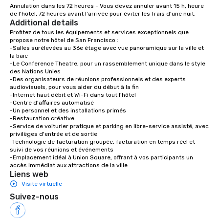
Annulation dans les 72 heures - Vous devez annuler avant 15 h, heure 
with different people 
de l'hôtel, 72 heures avant l'arrivée pour éviter les frais d'une nuit.
down at each venue a
Additional details
traverse along the way
Profitez de tous les équipements et services exceptionnels que 
experiences not only 
propose notre hôtel de San Francisco :

-Salles surélevées au 36e étage avec vue panoramique sur la ville et 
ways to network, but a
la baie

way to do so. Large Groups Welcome
-Le Conference Theatre, pour un rassemblement unique dans le style 
Lip Smacking Foodie To
des Nations Unies

-Des organisateurs de réunions professionnels et des experts 
groups, small or large.
audiovisuels, pour vous aider du début à la fin

experiences can acc
-Internet haut débit et Wi-Fi dans tout l'hôtel

groups from as few as
-Centre d'affaires automatisé

-Un personnel et des installations primés

as 500 guests, making
-Restauration créative

choice for any corpora
-Service de voiturier pratique et parking en libre-service assisté, avec 
Stress-Free Booking 
privilèges d'entrée et de sortie

-Technologie de facturation groupée, facturation en temps réel et 
a tour is stress-free a
suivi de vos réunions et événements

enjoy the company of 
-Emplacement idéal à Union Square, offrant à vos participants un 
more easily. You’ll tak
accès immédiat aux attractions de la ville
Liens web
knowing that everythin
of from the moment the
Visite virtuelle
booked to the minute i
Suivez-nous
Since the menu is alre
have nothing to worry 