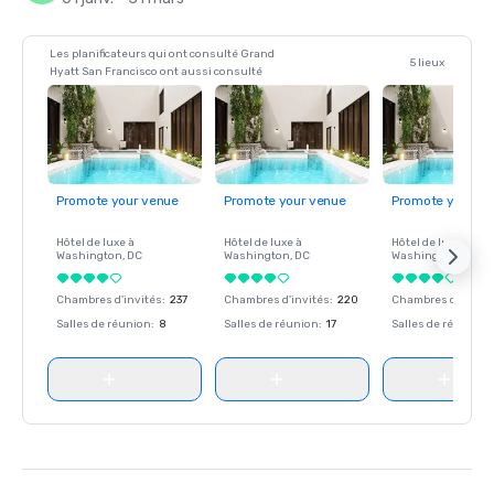
Les planificateurs qui ont consulté Grand
5 lieux
Hyatt San Francisco ont aussi consulté
Promote your venue
Promote your venue
Promote your ve
Hôtel de luxe à
Hôtel de luxe à
Hôtel de luxe à
Washington
, DC
Washington
, DC
Washington
, DC
Chambres d'invités
:
237
Chambres d'invités
:
220
Chambres d'invité
Salles de réunion
:
8
Salles de réunion
:
17
Salles de réunion
: