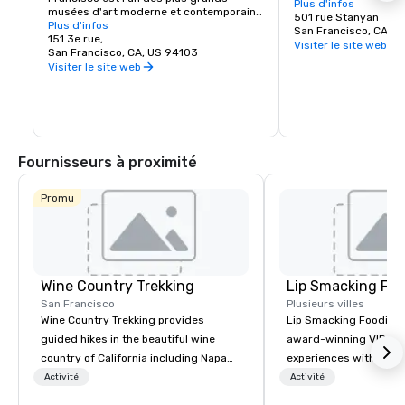
Park de New York et, 
Plus d'infos
musées d'art moderne et contemporain 
partie fermé aux véhic
501 rue Stanyan
des États-Unis et un centre culturel 
Plus d'infos
endroit sûr pour expl
San Francisco, CA, U
florissant pour la région de la baie de San 
151 3e rue,
trésors cachés, tels 
Visiter le site web
Francisco. Il s'étend sur sept étages et 
San Francisco, CA, US 94103
sciences de Californie
possède un café et une librairie sur 
Visiter le site web
enfants de Koret, le j
place. La collection permanente du 
japonais, les jardins b
SFMOMA abrite les artistes 
vivant et bien plus en
contemporains Calder, Matisse et 
Picasso. Des expositions et des 
événements spéciaux ont lieu toute 
l'année.
Fournisseurs à proximité
Promu
Wine Country Trekking
Lip Smacking Foo
San Francisco
Plusieurs villes
Wine Country Trekking provides
Lip Smacking Foodie T
guided hikes in the beautiful wine
award-winning VIP gro
country of California including Napa
experiences with visits
and Sonoma Valleys. These
restaurants throughou
Activité
Activité
experiences include walking in the
States. Choose either