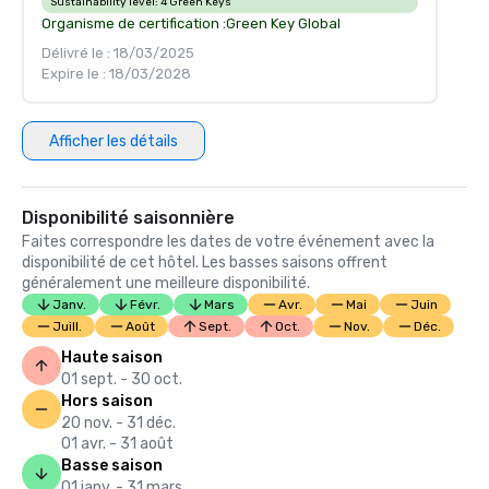
Sustainability level:
4 Green Keys
Organisme de certification :
Green Key Global
Délivré le : 18/03/2025
Expire le : 18/03/2028
Afficher les détails
Disponibilité saisonnière
Faites correspondre les dates de votre événement avec la
disponibilité de cet hôtel. Les basses saisons offrent
généralement une meilleure disponibilité.
Janv.
Févr.
Mars
Avr.
Mai
Juin
Juill.
Août
Sept.
Oct.
Nov.
Déc.
Haute saison
01 sept. - 30 oct.
Hors saison
20 nov. - 31 déc.
01 avr. - 31 août
Basse saison
01 janv. - 31 mars