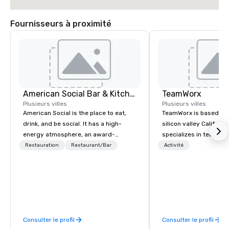
Fournisseurs à proximité
American Social Bar & Kitchen
TeamWorx
Plusieurs villes
Plusieurs villes
American Social is the place to eat,
TeamWorx is based jus
drink, and be social. It has a high-
silicon valley Californi
energy atmosphere, an award-
specializes in team bui
winning menu, live entertainment,
tech companies and t
Restauration
Restaurant/Bar
Activité
local beer, unique cocktails, and so
engineering companie
much more. All this is in a space
engineers, and groups 
designed for electric, social
robotic themed events
experiences, where conversations
Robot Team Building e
flow free and connections run deep,
Build and Battle 1, Rob
and the stage is always set for having
Battle 2, and our newe
Consulter le profil
Consulter le profil
a good time.
Robot Racing! We deliv