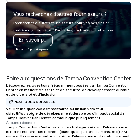
large groups anywhere
States: Robot Build and
Vous recherchez d'autres fournisseurs ?
300 people, Robot Buil
up to 500 people, Robo
Recherchez d'autres fournisseurs pour vos besoins en
200 people, and combin
matière d'audiovisuel, d'activités, de transport et autres.
to 800 people!
En savoir plus
Propulsé par
Foire aux questions de Tampa Convention Center
Découvrez les questions fréquemment posées par Tampa Convention
Center en matière de santé et de sécurité, de développement durable
et de diversité et d'inclusion.
PRATIQUES DURABLES
Veuillez indiquer vos commentaires ou un lien vers tout
objectif/stratégie de développement durable ou d'impact social de
Tampa Convention Center communiqué publiquement.
Aucune réponse.
Tampa Convention Center a-t-il une stratégie axée sur l'élimination et
le détournement des déchets (plastiques, papiers, cartons, etc.) ? Si
oui, veuillez préciser votre stratégie d'élimination et de détournement