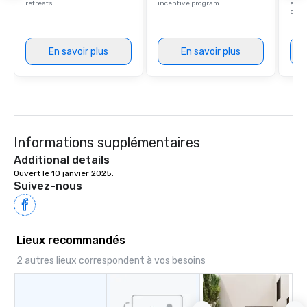
retreats.
incentive program.
ever
ease
En savoir plus
En savoir plus
Informations supplémentaires
Additional details
Ouvert le 10 janvier 2025.
Suivez-nous
Lieux recommandés
2 autres lieux correspondent à vos besoins