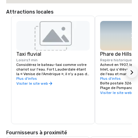
Attractions locales
Taxi fluvial
Phare de Hillsbor
Loisirs
1 min
Repère historique
13 
Considérez le bateau-taxi comme votre 
Achevé en 1907, le pha
chariot sur l'eau. Fort Lauderdale étant 
Inlet, qui s'élève à 1
la « Venise de l'Amérique », il n'y a pas de 
de l'eau et marque l'
meilleure façon de profiter de Venise que 
Plus d'infos
récif de Floride, n'es
Plus d'infos
de monter à bord d'un tramway. 
comme les autres. Ell
Boîte postale 326
Visiter le site web
Naviguez à Fort Lauderdale et à 
lampe de 5 500 000 b
Plage de Pompano, F
Hollywood Beach pour découvrir les 
lampe la plus puissant
Visiter le site web
meilleurs sites touristiques, visiter des 
des États-Unis. Et il 
restaurants et aller à la plage. Le 
d'histoire. Ce phare 
bateau-taxi est bien plus qu'une simple 
rendu célèbre grâce a
promenade en bateau.
« postiers pieds nus »
première ligne postal
Palm Beach et Miami.
Fournisseurs à proximité