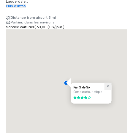
Lauderdale.

Plus d'infos
QUAIS POUR BATEAUX DE CROISIÈRE/PORT EVERGLADES : 1,6 km au 
sud-ouest de l'hôtel.
Distance from airport 5 mi
Parking dans les environs
Service voiturier
(
60,00 $US
/
jour
)
Pier Sixty-Six
Complexe touristique
4 sur 5