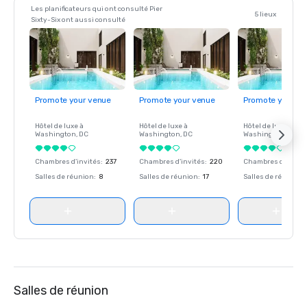
Les planificateurs qui ont consulté Pier
5 lieux
Sixty-Six ont aussi consulté
Promote your venue
Promote your venue
Promote your ve
Hôtel de luxe à
Hôtel de luxe à
Hôtel de luxe à
Washington
, DC
Washington
, DC
Washington
, DC
Chambres d'invités
:
237
Chambres d'invités
:
220
Chambres d'invité
Salles de réunion
:
8
Salles de réunion
:
17
Salles de réunion
:
Salles de réunion