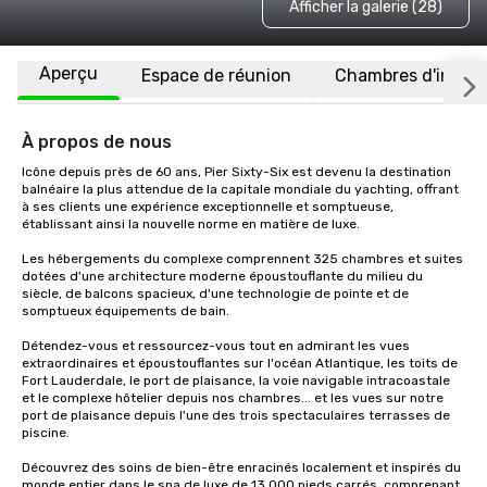
Afficher la galerie (28)
Aperçu
Espace de réunion
Chambres d'invité
À propos de nous
Icône depuis près de 60 ans, Pier Sixty-Six est devenu la destination 
balnéaire la plus attendue de la capitale mondiale du yachting, offrant 
à ses clients une expérience exceptionnelle et somptueuse, 
établissant ainsi la nouvelle norme en matière de luxe.

Les hébergements du complexe comprennent 325 chambres et suites 
dotées d'une architecture moderne époustouflante du milieu du 
siècle, de balcons spacieux, d'une technologie de pointe et de 
somptueux équipements de bain.

Détendez-vous et ressourcez-vous tout en admirant les vues 
extraordinaires et époustouflantes sur l'océan Atlantique, les toits de 
Fort Lauderdale, le port de plaisance, la voie navigable intracoastale 
et le complexe hôtelier depuis nos chambres... et les vues sur notre 
port de plaisance depuis l'une des trois spectaculaires terrasses de 
piscine.

Découvrez des soins de bien-être enracinés localement et inspirés du 
monde entier dans le spa de luxe de 13 000 pieds carrés, comprenant 