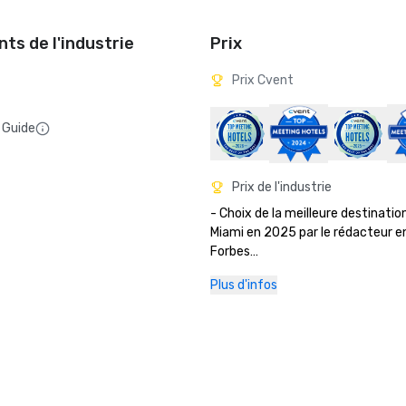
ts de l'industrie
Prix
Prix Cvent
 Guide
Prix de l'industrie
- Choix de la meilleure destination
Miami en 2025 par le rédacteur en
Forbes

- Cvent Top Hotels 2025, 2024 e
Plus d'infos
- Les meilleurs hôtels du monde e
actualités américaines et rapport
- Trophée Trip Advisor Travel's C
-Plastic Free 305, fier partenaire

-Hôtel Florida Green Lodging Thre
- Prix de la passion pour l'excellen
l'AIMIA
