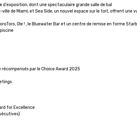
 d'exposition, dont une spectaculaire grande salle de bal

ille de Miami, et Sea Side, un nouvel espace sur le toit, offrent une vu
 ToroToro, Ole ! , le Bluewater Bar et un centre de remise en forme Star
piscine

té récompensés par le Choice Award 2025

tings

rd for Excellence

sécutives)
