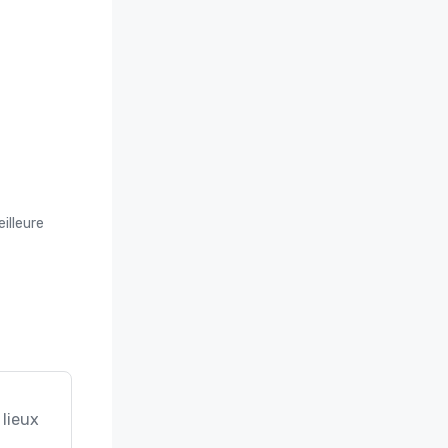
o Toro 
urism 
e marque 
les IHG 
illeure
 lieux