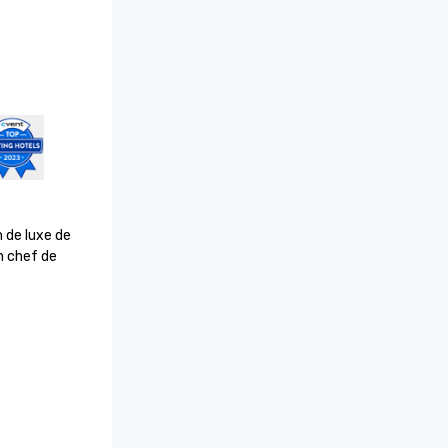
 de luxe de 
 chef de 
t 2023

n 2023 : 
 mondial 

hoice 2022

e Palm

ce de 