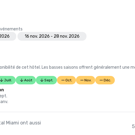
Scene Awards a été décerné à Tor
Miami

- Lauréat du prix Hospitality & To
Beacon

- Récipiendaire du prix « Meilleur
s événements
hôtelière au monde » décerné par 
 2026
16 nov. 2026 - 28 nov. 2026
nibilité de cet hôtel. Les basses saisons offrent généralement une me
Juill.
Août
Sept.
Oct.
Nov.
Déc.
on
sept.
janv.
tal Miami ont aussi
5