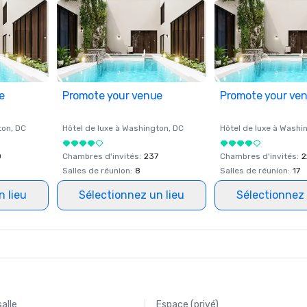
e
Promote your venue
Promote your ve
ton
, DC
Hôtel de luxe à
Washington
, DC
Hôtel de luxe à
Washi
0
Chambres d'invités
:
237
Chambres d'invités
:
2
Salles de réunion
:
8
Salles de réunion
:
17
n lieu
Sélectionnez un lieu
Sélectionnez 
salle
Espace (privé)