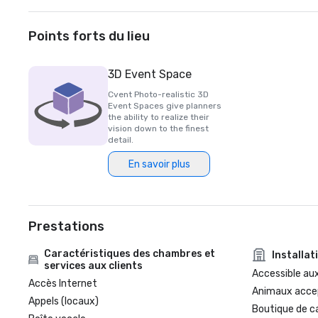
Points forts du lieu
3D Event Space
Cvent Photo-realistic 3D
Event Spaces give planners
the ability to realize their
vision down to the finest
detail.
En savoir plus
Prestations
Caractéristiques des chambres et
Installat
services aux clients
Accessible aux
Accès Internet
Animaux acce
Appels (locaux)
Boutique de c