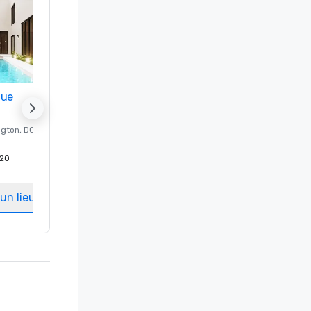
nue
Promote your venue
ngton
, DC
Hôtel de luxe à
Washington
, DC
20
Chambres d'invités
:
237
Salles de réunion
:
8
un lieu
Sélectionnez un lieu