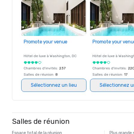
Promote your venue
Promote your venu
Hôtel de luxe à
Washington
, DC
Hôtel de luxe à
Washing
Chambres d'invités
:
237
Chambres d'invités
:
22
Salles de réunion
:
8
Salles de réunion
:
17
Sélectionnez un lieu
Sélectionnez u
Salles de réunion
Espace total de la réunion
Plus grande 