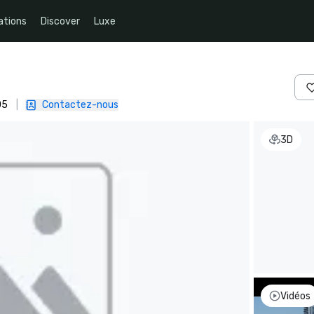
ations
Discover
Luxe
05
|
Contactez-nous
3D
Vidéos