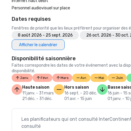
Internet haut débit
Personnel audiovisuel sur place
Dates requises
Fenêtres de priorité que les lieux préfèrent pour organiser de
8 août 2026 - 25 sept. 2026
26 oct. 2026 - 30 oct.
Afficher le calendrier
Disponibilité saisonnière
Faites correspondre les dates de votre événement avec la dispo
disponibilité.
Janv.
Févr.
Mars
Avr.
Mai
Juin
Haute saison
Hors saison
Basse sais
11 janv. - 31 mars
16 sept. - 20 déc.
16 juin - 15 
21 déc. - 31 déc.
01 avr. - 15 juin
01 janv. - 10 
Les planificateurs qui ont consulté InterContinen
consulté