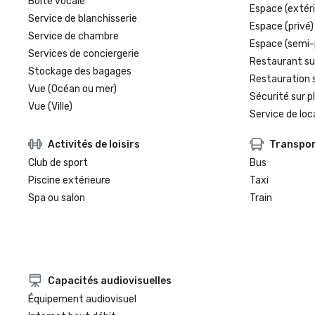
Boîte vocale
Espace (extéri
Service de blanchisserie
Espace (privé)
Service de chambre
Espace (semi-
Services de conciergerie
Restaurant su
Stockage des bagages
Restauration 
Vue (Océan ou mer)
Sécurité sur p
Vue (Ville)
Service de loc
Activités de loisirs
Transpo
Club de sport
Bus
Piscine extérieure
Taxi
Spa ou salon
Train
Capacités audiovisuelles
Équipement audiovisuel