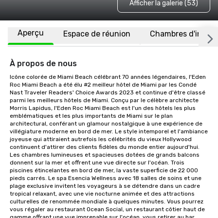
Afficher la galerie (53)
Aperçu
Espace de réunion
Chambres d'invité
À propos de nous
Icône colorée de Miami Beach célébrant 70 années légendaires, l'Eden 
Roc Miami Beach a été élu #2 meilleur hôtel de Miami par les Condé 
Nast Traveler Readers' Choice Awards 2023 et continue d'être classé 
parmi les meilleurs hôtels de Miami. Conçu par le célèbre architecte 
Morris Lapidus, l'Eden Roc Miami Beach est l'un des hôtels les plus 
emblématiques et les plus importants de Miami sur le plan 
architectural, conférant un glamour nostalgique à une expérience de 
villégiature moderne en bord de mer. Le style intemporel et l'ambiance 
joyeuse qui attiraient autrefois les célébrités du vieux Hollywood 
continuent d'attirer des clients fidèles du monde entier aujourd'hui. 
Les chambres lumineuses et spacieuses dotées de grands balcons 
donnent sur la mer et offrent une vue directe sur l'océan. Trois 
piscines étincelantes en bord de mer, la vaste superficie de 22 000 
pieds carrés. Le spa Esencia Wellness avec 18 salles de soins et une 
plage exclusive invitent les voyageurs à se détendre dans un cadre 
tropical relaxant, avec une vie nocturne animée et des attractions 
culturelles de renommée mondiale à quelques minutes. Vous pourrez 
vous régaler au restaurant Ocean Social, un restaurant côtier haut de 
gamme offrant une vue imprenable sur l'océan, vous retirer au bar 