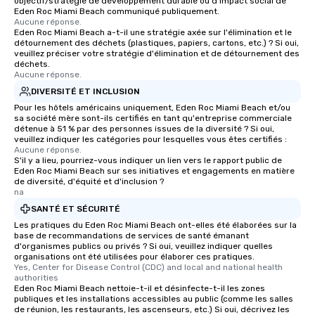
objectif/stratégie de développement durable ou d'impact social de
Eden Roc Miami Beach communiqué publiquement.
Aucune réponse.
Eden Roc Miami Beach a-t-il une stratégie axée sur l'élimination et le
détournement des déchets (plastiques, papiers, cartons, etc.) ? Si oui,
veuillez préciser votre stratégie d'élimination et de détournement des
déchets.
Aucune réponse.
DIVERSITÉ ET INCLUSION
Pour les hôtels américains uniquement, Eden Roc Miami Beach et/ou
sa société mère sont-ils certifiés en tant qu'entreprise commerciale
détenue à 51 % par des personnes issues de la diversité ? Si oui,
veuillez indiquer les catégories pour lesquelles vous êtes certifiés :
Aucune réponse.
S'il y a lieu, pourriez-vous indiquer un lien vers le rapport public de
Eden Roc Miami Beach sur ses initiatives et engagements en matière
de diversité, d'équité et d'inclusion ?
na
SANTÉ ET SÉCURITÉ
Les pratiques du Eden Roc Miami Beach ont-elles été élaborées sur la
base de recommandations de services de santé émanant
d'organismes publics ou privés ? Si oui, veuillez indiquer quelles
organisations ont été utilisées pour élaborer ces pratiques.
Yes, Center for Disease Control (CDC) and local and national health 
authorities
Eden Roc Miami Beach nettoie-t-il et désinfecte-t-il les zones
publiques et les installations accessibles au public (comme les salles
de réunion, les restaurants, les ascenseurs, etc.) Si oui, décrivez les