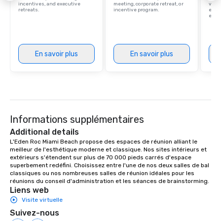
incentives, and executive
meeting, corporate retreat, or
villa
retreats.
incentive program.
ever
ease
En savoir plus
En savoir plus
Informations supplémentaires
Additional details
L'Eden Roc Miami Beach propose des espaces de réunion alliant le 
meilleur de l'esthétique moderne et classique. Nos sites intérieurs et 
extérieurs s'étendent sur plus de 70 000 pieds carrés d'espace 
superbement redéfini. Choisissez entre l'une de nos deux salles de bal 
classiques ou nos nombreuses salles de réunion idéales pour les 
réunions du conseil d'administration et les séances de brainstorming.
Liens web
Visite virtuelle
Suivez-nous