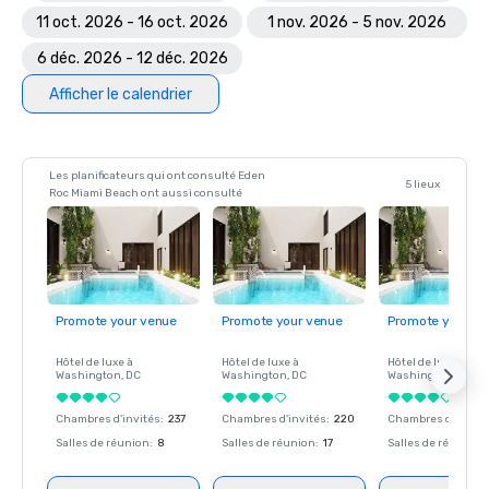
Nast Traveler a désigné l'Eden Roc Miami Beach Resort 
11 oct. 2026 - 16 oct. 2026
1 nov. 2026 - 5 nov. 2026
comme le dixième meilleur complexe de Floride dans le 
6 déc. 2026 - 12 déc. 2026
cadre des Readers' Choice Awards 2017

Prix quatre diamants AAA — AAA, 2010-2016

Afficher le calendrier
Classé « Hôtel exceptionnel » par Zagat en 2014

Prix d'excellence Tripadvisor 2013

U.S. News & World Report - Les meilleurs hôtels de Miami 
Beach en 2013 (26e place sur 185 hôtels de Miami Beach)

Les planificateurs qui ont consulté Eden
5 lieux
Roc Miami Beach ont aussi consulté
Raveable - Hôtel le mieux classé #32 en 2013

ConventionSouth - Choix de la rédaction 2013 : le meilleur 
complexe hôtelier exclusif du Sud
Promote your venue
Promote your venue
Promote your ve
Hôtel de luxe à
Hôtel de luxe à
Hôtel de luxe à
Washington
, DC
Washington
, DC
Washington
, DC
Chambres d'invités
:
237
Chambres d'invités
:
220
Chambres d'invité
Salles de réunion
:
8
Salles de réunion
:
17
Salles de réunion
: