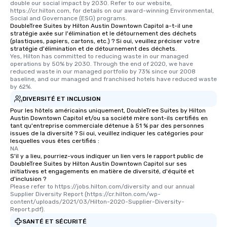
double our social impact by 2030. Refer to our website, 
https://cr.hilton.com, for details on our award-winning Environmental, 
Social and Governance (ESG) programs.
DoubleTree Suites by Hilton Austin Downtown Capitol a-t-il une
stratégie axée sur l'élimination et le détournement des déchets
(plastiques, papiers, cartons, etc.) ? Si oui, veuillez préciser votre
stratégie d'élimination et de détournement des déchets.
Yes, Hilton has committed to reducing waste in our managed 
operations by 50% by 2030. Through the end of 2020, we have 
reduced waste in our managed portfolio by 73% since our 2008 
baseline, and our managed and franchised hotels have reduced waste 
by 62%.
DIVERSITÉ ET INCLUSION
Pour les hôtels américains uniquement, DoubleTree Suites by Hilton
Austin Downtown Capitol et/ou sa société mère sont-ils certifiés en
tant qu'entreprise commerciale détenue à 51 % par des personnes
issues de la diversité ? Si oui, veuillez indiquer les catégories pour
lesquelles vous êtes certifiés :
NA
S'il y a lieu, pourriez-vous indiquer un lien vers le rapport public de
DoubleTree Suites by Hilton Austin Downtown Capitol sur ses
initiatives et engagements en matière de diversité, d'équité et
d'inclusion ?
Please refer to https://jobs.hilton.com/diversity and our annual 
Supplier Diversity Report (https://cr.hilton.com/wp-
content/uploads/2021/03/Hilton-2020-Supplier-Diversity-
Report.pdf).
SANTÉ ET SÉCURITÉ