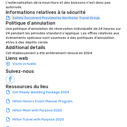
L'externalisation de la nourriture et des boissons n'est donc pas 
We’re huge fans of socials and
autorisée.
celebrations where people share
Informations relatives à la sécurité
laughter and find joy. From birthdays,
Safety Document Provided by Northstar Travel Group
to anniversaries, to graduations and
Politique d'annulation
more, Premiere will bring the basics
Une politique d'annulation de réservation individuelle de 24 heures sur 
24 pendant les périodes standard s'applique. Les offres relatives aux 
you need to the party, and provide the
événements spéciaux sont soumises à des politiques d'annulation 
‘frills’ you want to help realize your
et/ou à des dépôts variés.
event dreams. If on the other hand,
Additional details
you’re wanting to ‘get down to
Cet établissement a été entièrement rénové en 2024.
Liens web
business’, we can handle your wants
Visite virtuelle
and needs equally well. We’re in
business too, and we know you’re
Suivez-nous
looking for the best rental and event
value, and we’re proud to say that
Ressources du lieu
Premiere is that best-value option. At
Get Ready Wedding Package 2024
Premiere, our industry experience,
proven expertise, rental product
Hilton Honors Event Planner Program
offerings, and friendly, helpful support
Hilton Meet with Purpose 2025
makes life easier for event planners,
meeting planners and destination
Hilton Travel with Purpose 2025
management companies. We respect