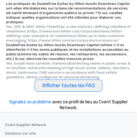
Les pratiques du DoubleTree Suites by Hilton Austin Downtown Capitol
ont-elles été élaborées sur la base de recommandations de services
de santé émanant d'organismes publics ou privés ? Si oui, veuillez
indiquer quelles organisations ont été utilisées pour élaborer ces
pratiques.
Yes, CDC & WHO. Hilton CleanStay, a new industry-defining standard of 
cleanliness (https://newsroom.hilton.com/corporate/news/hilton-
defining-new-standard-of-cleanliness) Hilton up to date customer 
messaging: https://www.hilton.com/en/corporate/coronavirus/
DoubleTree Suites by Hilton Austin Downtown Capitol nettoie-t-il et
désinfecte-t-il les zones publiques et les installations accessibles au
public (comme les salles de réunion, les restaurants, les ascenseurs,
etc.) Si oui, décrivez les nouvelles mesures prises.
Yes, Install hand sanitizer stations/disinfecting wipes in public areas & 
on shuttles; enhanced cleaning of high touch areas, lobbies, elevators, 
doors, bathrooms; F&B service in accordance with food safety 
guidelines, dining configured for physical distancing
Afficher toutes les FAQ
Signalez un problème
avec ce profil de lieu au Cvent Supplier
Network.
Cvent Supplier Network
Solutions sur site