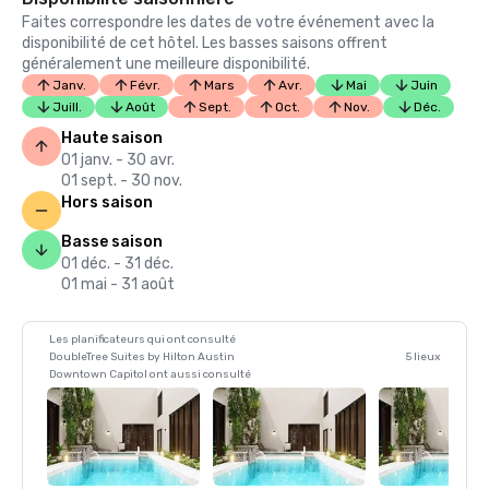
Faites correspondre les dates de votre événement avec la
disponibilité de cet hôtel. Les basses saisons offrent
généralement une meilleure disponibilité.
Janv.
Févr.
Mars
Avr.
Mai
Juin
Juill.
Août
Sept.
Oct.
Nov.
Déc.
Haute saison
01 janv. - 30 avr.
01 sept. - 30 nov.
Hors saison
Basse saison
01 déc. - 31 déc.
01 mai - 31 août
Les planificateurs qui ont consulté
DoubleTree Suites by Hilton Austin
5 lieux
Downtown Capitol ont aussi consulté