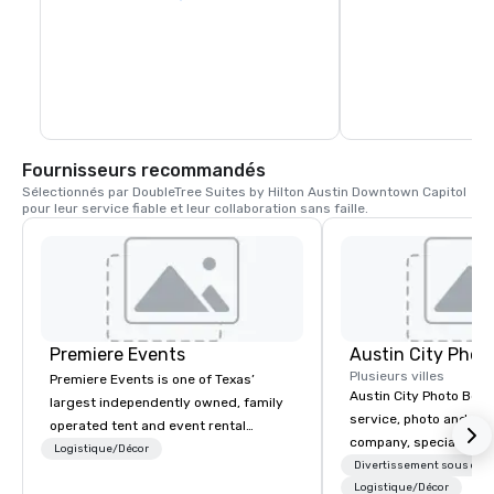
Fournisseurs recommandés
Sélectionnés par DoubleTree Suites by Hilton Austin Downtown Capitol 
pour leur service fiable et leur collaboration sans faille.
Premiere Events
Austin City Phot
Plusieurs villes
Premiere Events is one of Texas’
Austin City Photo Booth 
largest independently owned, family
service, photo and vid
operated tent and event rental
company, specializing 
companies. With 4 ideally located
Logistique/Décor
of all occasions inclu
Divertissement sous cont
central Texas showrooms, whichever
festivals, brand launc
Logistique/Décor