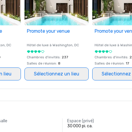
e
Promote your venue
Promote your ve
ton
, DC
Hôtel de luxe à
Washington
, DC
Hôtel de luxe à
Washi
0
Chambres d'invités
:
237
Chambres d'invités
:
2
Salles de réunion
:
8
Salles de réunion
:
17
n lieu
Sélectionnez un lieu
Sélectionnez 
salle
Espace (privé)
30 000 pi. ca.