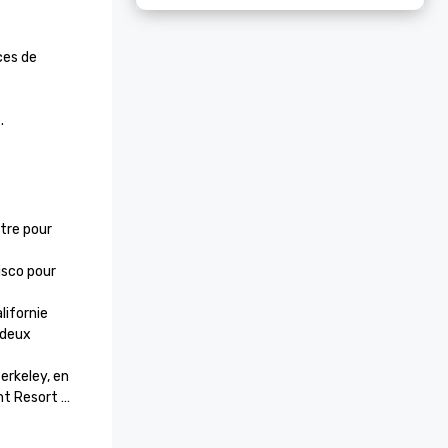
es de 
.
tre pour 
sco pour 
ifornie

deux 
rkeley, en 
t Resort 
 aux États-