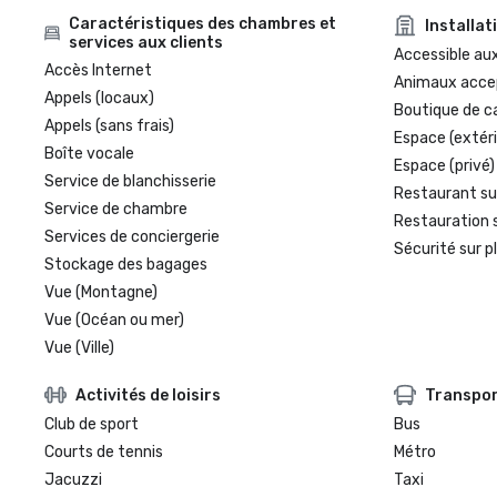
Caractéristiques des chambres et
Installat
services aux clients
Accessible aux
Accès Internet
Animaux acce
Appels (locaux)
Boutique de c
Appels (sans frais)
Espace (extéri
Boîte vocale
Espace (privé)
Service de blanchisserie
Restaurant su
Service de chambre
Restauration 
Services de conciergerie
Sécurité sur p
Stockage des bagages
Vue (Montagne)
Vue (Océan ou mer)
Vue (Ville)
Activités de loisirs
Transpo
Club de sport
Bus
Courts de tennis
Métro
Jacuzzi
Taxi