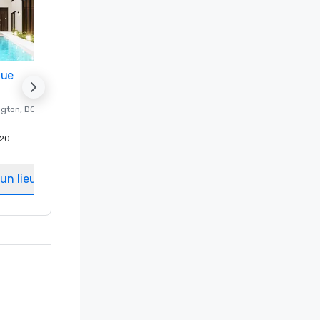
nue
Promote your venue
ngton
, DC
Hôtel de luxe à
Washington
, DC
20
Chambres d'invités
:
237
Salles de réunion
:
8
un lieu
Sélectionnez un lieu