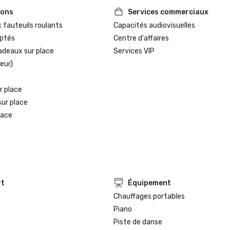
2025 Loverly List Best of the Best
ions
Services commerciaux
mariage

 fauteuils roulants
Capacités audiovisuelles
ptés
Centre d'affaires
adeaux sur place
Services VIP
eur)
r place
sur place
lace
rt
Équipement
Chauffages portables
Piano
Piste de danse