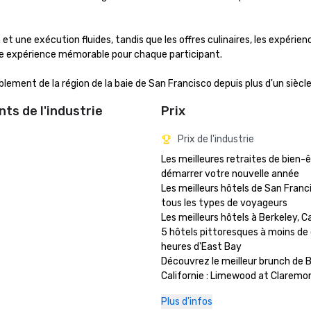
 une exécution fluides, tandis que les offres culinaires, les expérienc
e expérience mémorable pour chaque participant.

lement de la région de la baie de San Francisco depuis plus d'un siècle
ts de l'industrie
Prix
Prix de l'industrie
Les meilleures retraites de bien-ê
démarrer votre nouvelle année

Les meilleurs hôtels de San Franci
tous les types de voyageurs 

Les meilleurs hôtels à Berkeley, Cal
5 hôtels pittoresques à moins de 
heures d'East Bay

Découvrez le meilleur brunch de Be
Californie : Limewood at Claremon
and Club

Plus d'infos
Les meilleurs hôtels avec piscine