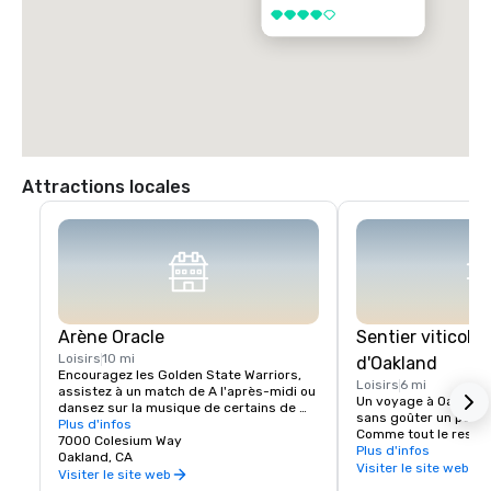
4 sur 5
Attractions locales
Arène Oracle
Sentier viticole 
Loisirs
10 mi
d'Oakland
Encouragez les Golden State Warriors, 
Loisirs
6 mi
assistez à un match de A l'après-midi ou 
Un voyage à Oakland 
dansez sur la musique de certains de 
sans goûter un peu de
vos artistes préférés !
Plus d'infos
Comme tout le reste à
7000 Colesium Way
scène viticole est un 
Plus d'infos
Oakland, CA
établissements vinico
Visiter le site web
Visiter le site web
d'Oakland sont situé