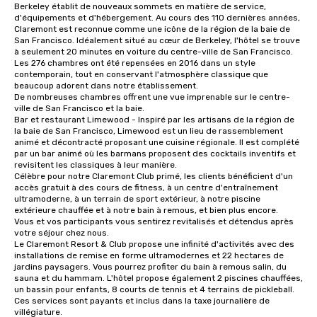
instruction, making your event
Berkeley établit de nouveaux sommets en matière de service, 
planning seamless.
d'équipements et d'hébergement. Au cours des 110 dernières années, 
Claremont est reconnue comme une icône de la région de la baie de 
San Francisco. Idéalement situé au cœur de Berkeley, l'hôtel se trouve 
à seulement 20 minutes en voiture du centre-ville de San Francisco. 

Les 276 chambres ont été repensées en 2016 dans un style 
contemporain, tout en conservant l'atmosphère classique que 
beaucoup adorent dans notre établissement. 

De nombreuses chambres offrent une vue imprenable sur le centre-
ville de San Francisco et la baie. 

Bar et restaurant Limewood - Inspiré par les artisans de la région de 
la baie de San Francisco, Limewood est un lieu de rassemblement 
animé et décontracté proposant une cuisine régionale. Il est complété 
par un bar animé où les barmans proposent des cocktails inventifs et 
revisitent les classiques à leur manière.

Célèbre pour notre Claremont Club primé, les clients bénéficient d'un 
accès gratuit à des cours de fitness, à un centre d'entraînement 
ultramoderne, à un terrain de sport extérieur, à notre piscine 
extérieure chauffée et à notre bain à remous, et bien plus encore. 

Vous et vos participants vous sentirez revitalisés et détendus après 
votre séjour chez nous. 

Le Claremont Resort & Club propose une infinité d'activités avec des 
installations de remise en forme ultramodernes et 22 hectares de 
jardins paysagers. Vous pourrez profiter du bain à remous salin, du 
sauna et du hammam. L'hôtel propose également 2 piscines chauffées, 
un bassin pour enfants, 8 courts de tennis et 4 terrains de pickleball. 
Ces services sont payants et inclus dans la taxe journalière de 
villégiature.