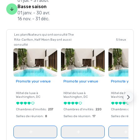
01 juil. - 31 août
Basse saison
01 janv. - 30 avr.
16 nov. - 31 déc.
Les planificateurs qui ont consulté The
Ritz-Carlton, Half Moon Bay ont aussi
5 lieux
consulté
Promote your venue
Promote your venue
Promote your ve
Hôtel de luxe à
Hôtel de luxe à
Hôtel de luxe à
Washington
, DC
Washington
, DC
Washington
, DC
Chambres d'invités
:
237
Chambres d'invités
:
220
Chambres d'invité
Salles de réunion
:
8
Salles de réunion
:
17
Salles de réunion
: