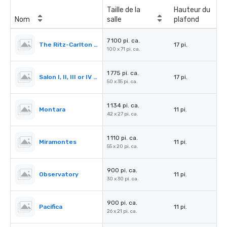
Taille de la
Hauteur du
Nom
salle
plafond
7 100 pi. ca.
The Ritz-Carlton Ballroom
17 pi.
100 x 71 pi. ca.
1 775 pi. ca.
Salon I, II, III or IV (Ballroom)
17 pi.
50 x 35 pi. ca.
1 134 pi. ca.
Montara
11 pi.
42 x 27 pi. ca.
1 110 pi. ca.
Miramontes
11 pi.
55 x 20 pi. ca.
900 pi. ca.
Observatory
11 pi.
30 x 30 pi. ca.
900 pi. ca.
Pacifica
11 pi.
26 x 21 pi. ca.