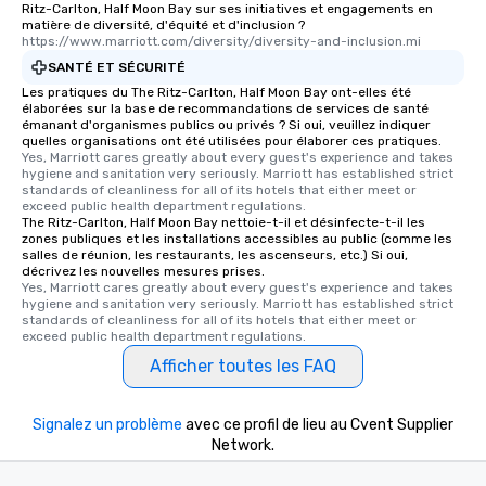
Ritz-Carlton, Half Moon Bay sur ses initiatives et engagements en
matière de diversité, d'équité et d'inclusion ?
https://www.marriott.com/diversity/diversity-and-inclusion.mi
SANTÉ ET SÉCURITÉ
Les pratiques du The Ritz-Carlton, Half Moon Bay ont-elles été
élaborées sur la base de recommandations de services de santé
émanant d'organismes publics ou privés ? Si oui, veuillez indiquer
quelles organisations ont été utilisées pour élaborer ces pratiques.
Yes, Marriott cares greatly about every guest's experience and takes 
hygiene and sanitation very seriously. Marriott has established strict 
standards of cleanliness for all of its hotels that either meet or 
exceed public health department regulations. 
The Ritz-Carlton, Half Moon Bay nettoie-t-il et désinfecte-t-il les
zones publiques et les installations accessibles au public (comme les
salles de réunion, les restaurants, les ascenseurs, etc.) Si oui,
décrivez les nouvelles mesures prises.
Yes, Marriott cares greatly about every guest's experience and takes 
hygiene and sanitation very seriously. Marriott has established strict 
standards of cleanliness for all of its hotels that either meet or 
exceed public health department regulations. 
Afficher toutes les FAQ
Signalez un problème
avec ce profil de lieu au Cvent Supplier
Network.