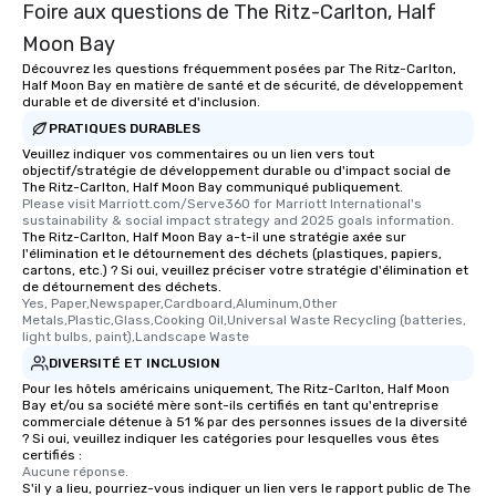
Foire aux questions de The Ritz-Carlton, Half
Moon Bay
Découvrez les questions fréquemment posées par The Ritz-Carlton,
Half Moon Bay en matière de santé et de sécurité, de développement
durable et de diversité et d'inclusion.
PRATIQUES DURABLES
Veuillez indiquer vos commentaires ou un lien vers tout
objectif/stratégie de développement durable ou d'impact social de
The Ritz-Carlton, Half Moon Bay communiqué publiquement.
Please visit Marriott.com/Serve360 for Marriott International's 
sustainability & social impact strategy and 2025 goals information.
The Ritz-Carlton, Half Moon Bay a-t-il une stratégie axée sur
l'élimination et le détournement des déchets (plastiques, papiers,
cartons, etc.) ? Si oui, veuillez préciser votre stratégie d'élimination et
de détournement des déchets.
Yes, Paper,Newspaper,Cardboard,Aluminum,Other 
Metals,Plastic,Glass,Cooking Oil,Universal Waste Recycling (batteries, 
light bulbs, paint),Landscape Waste
DIVERSITÉ ET INCLUSION
Pour les hôtels américains uniquement, The Ritz-Carlton, Half Moon
Bay et/ou sa société mère sont-ils certifiés en tant qu'entreprise
commerciale détenue à 51 % par des personnes issues de la diversité
? Si oui, veuillez indiquer les catégories pour lesquelles vous êtes
certifiés :
Aucune réponse.
S'il y a lieu, pourriez-vous indiquer un lien vers le rapport public de The