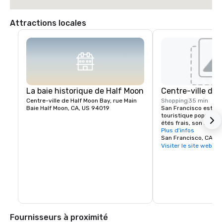
Attractions locales
La baie historique de Half Moon
Centre-ville de
Centre-ville de Half Moon Bay, rue Main
Shopping
35 min
Baie Half Moon, CA, US 94019
San Francisco est une
touristique populaire
étés frais, son brouill
escarpées, son mélan
Plus d'infos
d'architecture et se
San Francisco, CA, U
que le Golden Gate Br
Visiter le site web
téléphériques, l'ancien
d'Alcatraz, les bouti
et son quartier de C
Fournisseurs à proximité