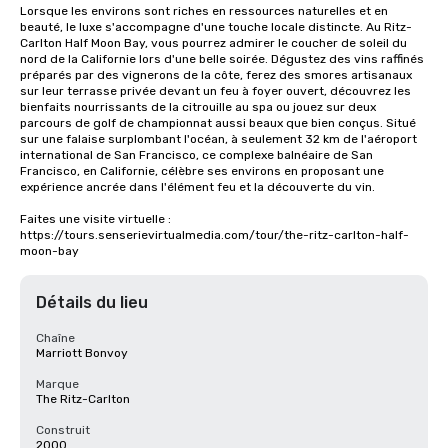
Lorsque les environs sont riches en ressources naturelles et en 
beauté, le luxe s'accompagne d'une touche locale distincte. Au Ritz-
Carlton Half Moon Bay, vous pourrez admirer le coucher de soleil du 
nord de la Californie lors d'une belle soirée. Dégustez des vins raffinés 
préparés par des vignerons de la côte, ferez des smores artisanaux 
sur leur terrasse privée devant un feu à foyer ouvert, découvrez les 
bienfaits nourrissants de la citrouille au spa ou jouez sur deux 
parcours de golf de championnat aussi beaux que bien conçus. Situé 
sur une falaise surplombant l'océan, à seulement 32 km de l'aéroport 
international de San Francisco, ce complexe balnéaire de San 
Francisco, en Californie, célèbre ses environs en proposant une 
expérience ancrée dans l'élément feu et la découverte du vin.

Faites une visite virtuelle : 
https://tours.senserievirtualmedia.com/tour/the-ritz-carlton-half-
moon-bay
Détails du lieu
Chaîne
Marriott Bonvoy
Marque
The Ritz-Carlton
Construit
2000