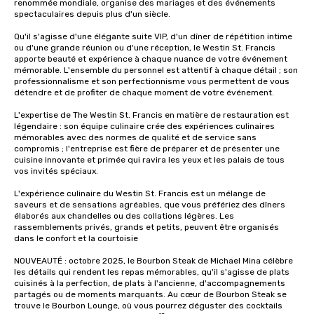
renommée mondiale, organise des mariages et des événements 
spectaculaires depuis plus d'un siècle. 

Qu'il s'agisse d'une élégante suite VIP, d'un dîner de répétition intime 
ou d'une grande réunion ou d'une réception, le Westin St. Francis 
apporte beauté et expérience à chaque nuance de votre événement 
mémorable. L'ensemble du personnel est attentif à chaque détail ; son 
professionnalisme et son perfectionnisme vous permettent de vous 
détendre et de profiter de chaque moment de votre événement. 

L'expertise de The Westin St. Francis en matière de restauration est 
légendaire : son équipe culinaire crée des expériences culinaires 
mémorables avec des normes de qualité et de service sans 
compromis ; l'entreprise est fière de préparer et de présenter une 
cuisine innovante et primée qui ravira les yeux et les palais de tous 
vos invités spéciaux.

L'expérience culinaire du Westin St. Francis est un mélange de 
saveurs et de sensations agréables, que vous préfériez des dîners 
élaborés aux chandelles ou des collations légères. Les 
rassemblements privés, grands et petits, peuvent être organisés 
dans le confort et la courtoisie

NOUVEAUTÉ : octobre 2025, le Bourbon Steak de Michael Mina célèbre 
les détails qui rendent les repas mémorables, qu'il s'agisse de plats 
cuisinés à la perfection, de plats à l'ancienne, d'accompagnements 
partagés ou de moments marquants. Au cœur de Bourbon Steak se 
trouve le Bourbon Lounge, où vous pourrez déguster des cocktails 