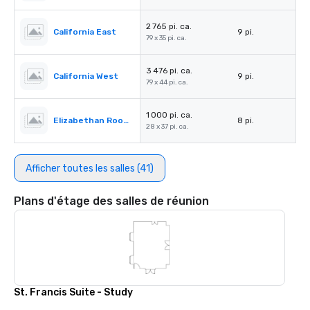
2 765 pi. ca.
California East
9 pi.
79 x 35 pi. ca.
3 476 pi. ca.
California West
9 pi.
79 x 44 pi. ca.
1 000 pi. ca.
Elizabethan Room A
8 pi.
28 x 37 pi. ca.
Afficher toutes les salles (41)
Plans d'étage des salles de réunion
St. Francis Suite - Study