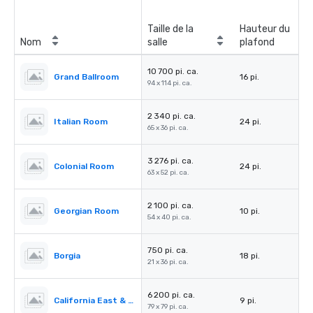
Taille de la
Hauteur du
Nom
salle
plafond
10 700 pi. ca.
Grand Ballroom
16 pi.
94 x 114 pi. ca.
2 340 pi. ca.
Italian Room
24 pi.
65 x 36 pi. ca.
3 276 pi. ca.
Colonial Room
24 pi.
63 x 52 pi. ca.
2 100 pi. ca.
Georgian Room
10 pi.
54 x 40 pi. ca.
750 pi. ca.
Borgia
18 pi.
21 x 36 pi. ca.
6 200 pi. ca.
California East & West
9 pi.
79 x 79 pi. ca.