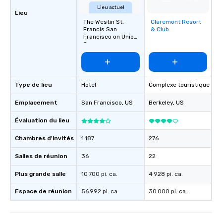
Lieu actuel
Lieu
The Westin St.
Claremont Resort
Removed from
Francis San
& Club
favorites
Francisco on Union
Square
Type de lieu
Hotel
Complexe touristique
Emplacement
San Francisco
, US
Berkeley
, US
Évaluation du lieu
Chambres d'invités
1 187
276
Salles de réunion
36
22
Plus grande salle
10 700 pi. ca.
4 928 pi. ca.
Espace de réunion
56 992 pi. ca.
30 000 pi. ca.