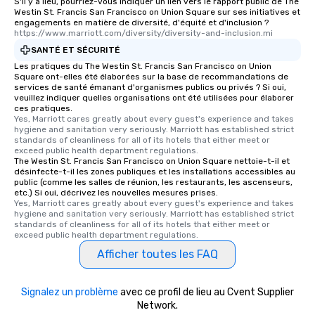
S'il y a lieu, pourriez-vous indiquer un lien vers le rapport public de The
Westin St. Francis San Francisco on Union Square sur ses initiatives et
engagements en matière de diversité, d'équité et d'inclusion ?
https://www.marriott.com/diversity/diversity-and-inclusion.mi
SANTÉ ET SÉCURITÉ
Les pratiques du The Westin St. Francis San Francisco on Union
Square ont-elles été élaborées sur la base de recommandations de
services de santé émanant d'organismes publics ou privés ? Si oui,
veuillez indiquer quelles organisations ont été utilisées pour élaborer
ces pratiques.
Yes, Marriott cares greatly about every guest's experience and takes 
hygiene and sanitation very seriously. Marriott has established strict 
standards of cleanliness for all of its hotels that either meet or 
exceed public health department regulations. 
The Westin St. Francis San Francisco on Union Square nettoie-t-il et
désinfecte-t-il les zones publiques et les installations accessibles au
public (comme les salles de réunion, les restaurants, les ascenseurs,
etc.) Si oui, décrivez les nouvelles mesures prises.
Yes, Marriott cares greatly about every guest's experience and takes 
hygiene and sanitation very seriously. Marriott has established strict 
standards of cleanliness for all of its hotels that either meet or 
exceed public health department regulations. 
Afficher toutes les FAQ
Signalez un problème
avec ce profil de lieu au Cvent Supplier
Network.