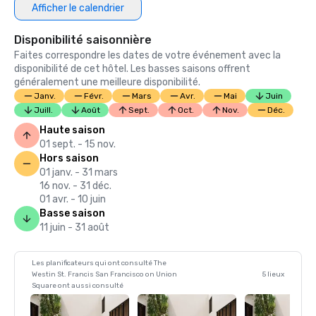
Afficher le calendrier
Disponibilité saisonnière
Faites correspondre les dates de votre événement avec la
disponibilité de cet hôtel. Les basses saisons offrent
généralement une meilleure disponibilité.
Janv.
Févr.
Mars
Avr.
Mai
Juin
Juill.
Août
Sept.
Oct.
Nov.
Déc.
Haute saison
01 sept. - 15 nov.
Hors saison
01 janv. - 31 mars
16 nov. - 31 déc.
01 avr. - 10 juin
Basse saison
11 juin - 31 août
Les planificateurs qui ont consulté The
Westin St. Francis San Francisco on Union
5 lieux
Square ont aussi consulté