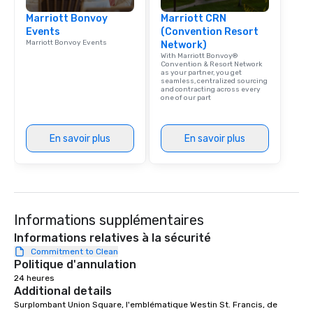
Marriott Bonvoy
Marriott CRN
Events
(Convention Resort
Marriott Bonvoy Events
Network)
With Marriott Bonvoy®
Convention & Resort Network
as your partner, you get
seamless, centralized sourcing
and contracting across every
one of our part
En savoir plus
En savoir plus
Informations supplémentaires
Informations relatives à la sécurité
Commitment to Clean
Politique d'annulation
24 heures
Additional details
Surplombant Union Square, l'emblématique Westin St. Francis, de 