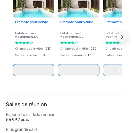
Promote your venue
Promote your venue
Promote your ve
Hôtel de luxe à
Hôtel de luxe à
Hôtel de luxe à
Washington
, DC
Washington
, DC
Washington
, DC
Chambres d'invités
:
237
Chambres d'invités
:
220
Chambres d'invité
Salles de réunion
:
8
Salles de réunion
:
17
Salles de réunion
:
Salles de réunion
Espace total de la réunion
56 992 pi. ca.
Plus grande salle