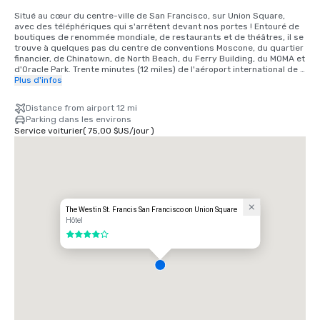
Situé au cœur du centre-ville de San Francisco, sur Union Square, 
avec des téléphériques qui s'arrêtent devant nos portes ! Entouré de 
boutiques de renommée mondiale, de restaurants et de théâtres, il se 
trouve à quelques pas du centre de conventions Moscone, du quartier 
financier, de Chinatown, de North Beach, du Ferry Building, du MOMA et 
d'Oracle Park. Trente minutes (12 miles) de l'aéroport international de 
San Francisco ; 40 minutes (15 miles SE) de l'aéroport international 
Plus d'infos
d'Oakland.

Distance from airport 12 mi
INFORMATIONS SUR LES TRANSPORTS

Parking dans les environs
• Des taxis sont disponibles à la station de taxis de l'aéroport ou 
Service voiturier
(
75,00 $US
/
jour
)
devant l'entrée de Powell Street. Tarif approximatif, aller simple : 50 à 
55$, pourboire non compris, pour un maximum de quatre personnes. 
Prévoyez 30 à 45 minutes de trajet au total.

• MUNI — Transport en commun à 2$ par personne et 0,75$ pour les 
enfants et les personnes âgées. Les heures d'ouverture varient d'une 
ligne à l'autre.

• Téléphérique : les heures d'ouverture sont de 6 h à minuit. 7$ par 
personne.

The Westin St. Francis San Francisco on Union Square
• BART : de Powell Street à l'aéroport d'Oakland 10,05$ par trajet ou 
Hôtel
20,10$ aller-retour ; de Powell Street à SFO 8,95$ par trajet ou 17,90$ 
4 sur 5
aller-retour.

• Service de navette - Service sur Geary Street - Tous les services 
sont disponibles sur réservation uniquement. Tarif : 17,00$ (à SFO)