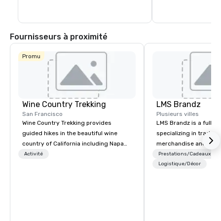
Fournisseurs à proximité
Promu
Wine Country Trekking
LMS Brandz
San Francisco
Plusieurs villes
Wine Country Trekking provides
LMS Brandz is a full-s
guided hikes in the beautiful wine
specializing in trade 
country of California including Napa
merchandise and muc
and Sonoma Valleys. These
booth giveaways and 
Activité
Prestations/Cadeaux
experiences include walking in the
to executive gifting, d
Logistique/Décor
vineyards, amongst ancient redwood
banners, signage, fulfi
trees and oak groves with a curated
logistics, shipping, al
wine country lunch and visits to iconic
commerce solutions we 
wineries for superb wine tasting
While there are many 
experiences. In addition to our guided
companies to choose f