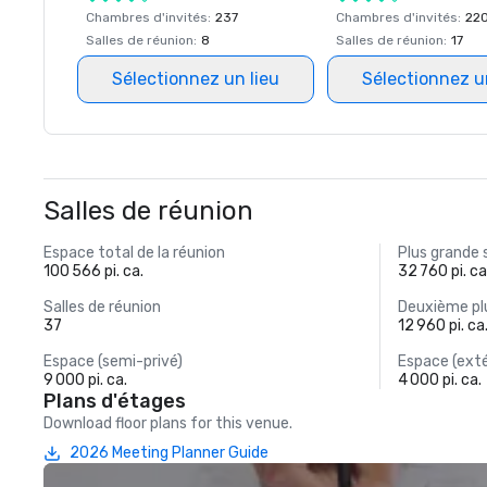
Chambres d'invités
:
237
Chambres d'invités
:
22
Salles de réunion
:
8
Salles de réunion
:
17
Sélectionnez un lieu
Sélectionnez u
Salles de réunion
Espace total de la réunion
Plus grande 
100 566 pi. ca.
32 760 pi. ca
Salles de réunion
Deuxième plu
37
12 960 pi. ca
Espace (semi-privé)
Espace (exté
9 000 pi. ca.
4 000 pi. ca.
Plans d'étages
Download floor plans for this venue.
2026 Meeting Planner Guide