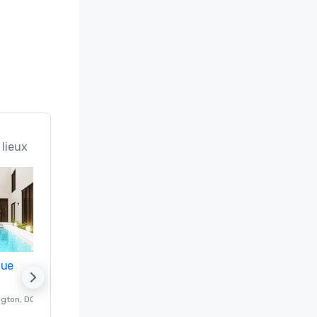
 lieux
nue
Promote your venue
ngton
, DC
Hôtel de luxe à
Washington
, DC