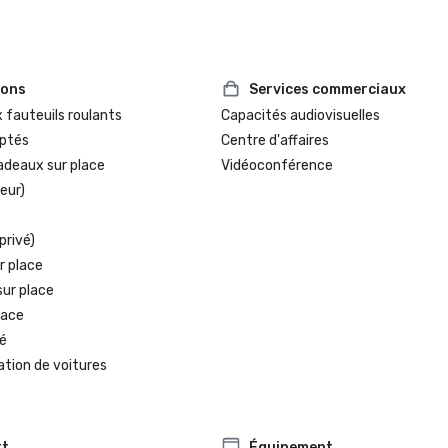
ions
Services commerciaux
 fauteuils roulants
Capacités audiovisuelles
ptés
Centre d'affaires
adeaux sur place
Vidéoconférence
eur)
privé)
r place
sur place
lace
é
ation de voitures
rt
Équipement