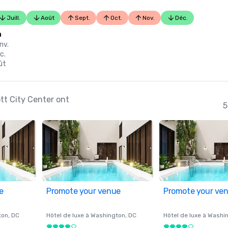
Juill.
Août
Sept.
Oct.
Nov.
Déc.
n
anv.
c.
ût
ott City Center ont
5
e
Promote your venue
Promote your ve
ton
, DC
Hôtel de luxe à
Washington
, DC
Hôtel de luxe à
Washi