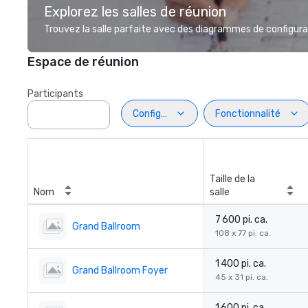
Explorez les salles de réunion
Trouvez la salle parfaite avec des diagrammes de configurat
Espace de réunion
Participants
Configuration
Fonctionnalité
Taille de la
Nom
salle
7 600 pi. ca.
Grand Ballroom
108 x 77 pi. ca.
1 400 pi. ca.
Grand Ballroom Foyer
45 x 31 pi. ca.
1 600 pi. ca.