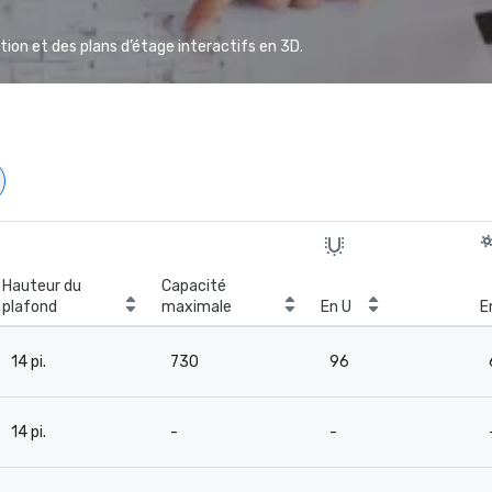
ion et des plans d’étage interactifs en 3D.
Hauteur du
Capacité
plafond
maximale
En U
E
14 pi.
730
96
14 pi.
-
-