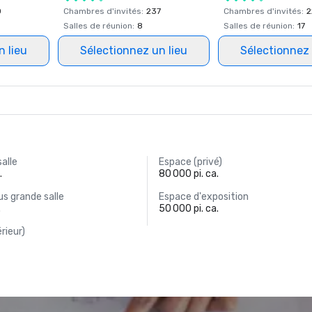
0
Chambres d'invités
:
237
Chambres d'invités
:
2
Salles de réunion
:
8
Salles de réunion
:
17
n lieu
Sélectionnez un lieu
Sélectionnez 
salle
Espace (privé)
.
80 000 pi. ca.
s grande salle
Espace d'exposition
.
50 000 pi. ca.
rieur)