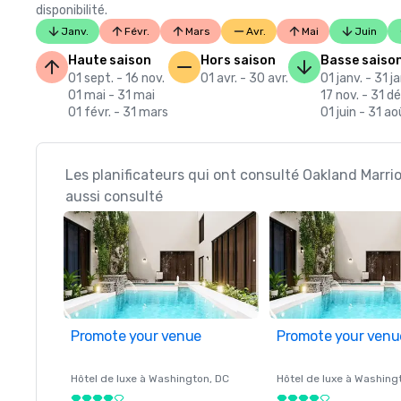
disponibilité.
Janv.
Févr.
Mars
Avr.
Mai
Juin
Haute saison
Hors saison
Basse saiso
01 sept. - 16 nov.
01 avr. - 30 avr.
01 janv. - 31 j
01 mai - 31 mai
17 nov. - 31 dé
01 févr. - 31 mars
01 juin - 31 ao
Les planificateurs qui ont consulté Oakland Marri
aussi consulté
Promote your venue
Promote your venu
Hôtel de luxe à
Washington
, DC
Hôtel de luxe à
Washing