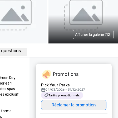
Afficher la galerie (12)
x questions
Promotions
Green Key 
r et 1 
Pick Your Perks
 des spas 
04/03/2026 - 31/12/2027
ès exclusif 
Tarifs promotionnels
Réclamer la promotion
 forme 
.
