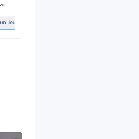
20
Chambres d'invités
:
237
Salles de réunion
:
8
un lieu
Sélectionnez un lieu