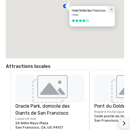
Hotel Nikko San Francisco
Hôtel
4 sur 5
Attractions locales
Oracle Park, domicile des
Pont du Golden
Repère historique
15 
Giants de San Francisco
Code postal du Gold
Loisirs
9 min
San Francisco, CA, U
24 Willie Mays Plaza
San Francisco, CA, US 94107