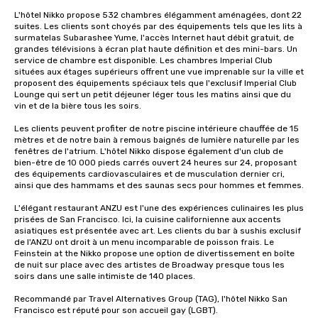
L'hôtel Nikko propose 532 chambres élégamment aménagées, dont 22 
suites. Les clients sont choyés par des équipements tels que les lits à 
surmatelas Subarashee Yume, l'accès Internet haut débit gratuit, de 
grandes télévisions à écran plat haute définition et des mini-bars. Un 
service de chambre est disponible. Les chambres Imperial Club 
situées aux étages supérieurs offrent une vue imprenable sur la ville et 
proposent des équipements spéciaux tels que l'exclusif Imperial Club 
Lounge qui sert un petit déjeuner léger tous les matins ainsi que du 
vin et de la bière tous les soirs.

Les clients peuvent profiter de notre piscine intérieure chauffée de 15 
mètres et de notre bain à remous baignés de lumière naturelle par les 
fenêtres de l'atrium. L'hôtel Nikko dispose également d'un club de 
bien-être de 10 000 pieds carrés ouvert 24 heures sur 24, proposant 
des équipements cardiovasculaires et de musculation dernier cri, 
ainsi que des hammams et des saunas secs pour hommes et femmes. 

L'élégant restaurant ANZU est l'une des expériences culinaires les plus 
prisées de San Francisco. Ici, la cuisine californienne aux accents 
asiatiques est présentée avec art. Les clients du bar à sushis exclusif 
de l'ANZU ont droit à un menu incomparable de poisson frais. Le 
Feinstein at the Nikko propose une option de divertissement en boîte 
de nuit sur place avec des artistes de Broadway presque tous les 
soirs dans une salle intimiste de 140 places.

Recommandé par Travel Alternatives Group (TAG), l'hôtel Nikko San 
Francisco est réputé pour son accueil gay (LGBT).