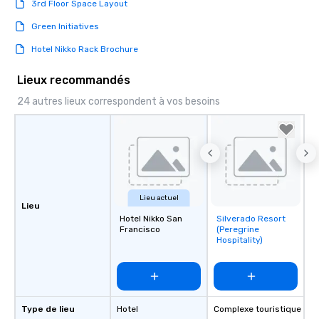
3rd Floor Space Layout
Green Initiatives
Hotel Nikko Rack Brochure
Lieux recommandés
24 autres lieux correspondent à vos besoins
Lieu actuel
Lieu
Hotel Nikko San
Silverado Resort
Removed from
Francisco
(Peregrine
favorites
Hospitality)
Type de lieu
Hotel
Complexe touristique