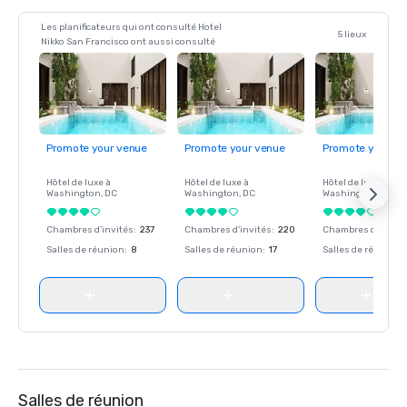
Les planificateurs qui ont consulté Hotel
5 lieux
Nikko San Francisco ont aussi consulté
Promote your venue
Promote your venue
Promote your ve
Hôtel de luxe à
Hôtel de luxe à
Hôtel de luxe à
Washington
, DC
Washington
, DC
Washington
, DC
Chambres d'invités
:
237
Chambres d'invités
:
220
Chambres d'invité
Salles de réunion
:
8
Salles de réunion
:
17
Salles de réunion
:
Salles de réunion