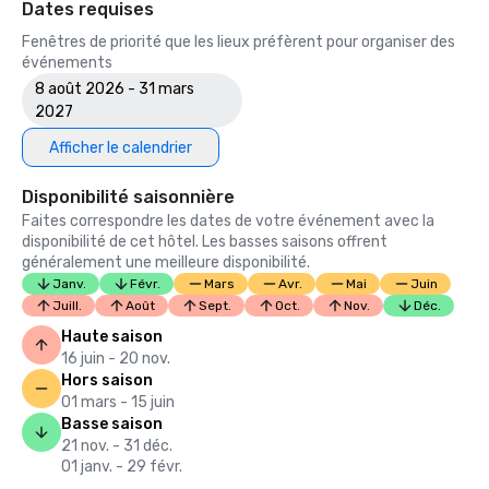
Dates requises
Fenêtres de priorité que les lieux préfèrent pour organiser des
événements
8 août 2026 - 31 mars
2027
Afficher le calendrier
Disponibilité saisonnière
Faites correspondre les dates de votre événement avec la
disponibilité de cet hôtel. Les basses saisons offrent
généralement une meilleure disponibilité.
Janv.
Févr.
Mars
Avr.
Mai
Juin
Juill.
Août
Sept.
Oct.
Nov.
Déc.
Haute saison
16 juin - 20 nov.
Hors saison
01 mars - 15 juin
Basse saison
21 nov. - 31 déc.
01 janv. - 29 févr.