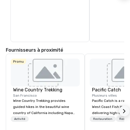
Fournisseurs à proximité
Promu
Wine Country Trekking
Pacific Catch
San Francisco
Plusieurs villes
Wine Country Trekking provides
Pacific Catch is a rapi
guided hikes in the beautiful wine
West Coast Fish House
country of California including Napa
delivering high-quality
and Sonoma Valleys. These
seafood with a unique 
Activité
Restauration
Restau
experiences include walking in the
flair. If you're not a fa