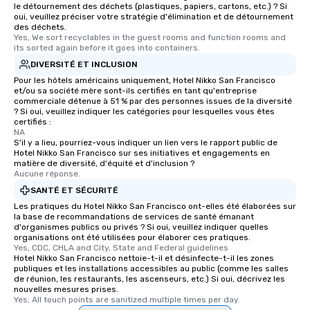
le détournement des déchets (plastiques, papiers, cartons, etc.) ? Si
oui, veuillez préciser votre stratégie d'élimination et de détournement
des déchets.
Yes, We sort recyclables in the guest rooms and function rooms and 
its sorted again before it goes into containers.
DIVERSITÉ ET INCLUSION
Pour les hôtels américains uniquement, Hotel Nikko San Francisco
et/ou sa société mère sont-ils certifiés en tant qu'entreprise
commerciale détenue à 51 % par des personnes issues de la diversité
? Si oui, veuillez indiquer les catégories pour lesquelles vous êtes
certifiés :
NA
S'il y a lieu, pourriez-vous indiquer un lien vers le rapport public de
Hotel Nikko San Francisco sur ses initiatives et engagements en
matière de diversité, d'équité et d'inclusion ?
Aucune réponse.
SANTÉ ET SÉCURITÉ
Les pratiques du Hotel Nikko San Francisco ont-elles été élaborées sur
la base de recommandations de services de santé émanant
d'organismes publics ou privés ? Si oui, veuillez indiquer quelles
organisations ont été utilisées pour élaborer ces pratiques.
Yes, CDC, CHLA and City, State and Federal guidelines
Hotel Nikko San Francisco nettoie-t-il et désinfecte-t-il les zones
publiques et les installations accessibles au public (comme les salles
de réunion, les restaurants, les ascenseurs, etc.) Si oui, décrivez les
nouvelles mesures prises.
Yes, All touch points are sanitized multiple times per day.