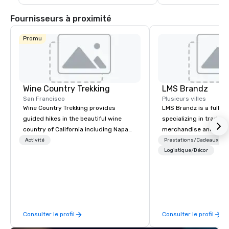
Fournisseurs à proximité
Promu
Wine Country Trekking
LMS Brandz
San Francisco
Plusieurs villes
Wine Country Trekking provides
LMS Brandz is a full-s
guided hikes in the beautiful wine
specializing in trade 
country of California including Napa
merchandise and muc
and Sonoma Valleys. These
booth giveaways and 
Activité
Prestations/Cadeaux
experiences include walking in the
to executive gifting, d
Logistique/Décor
vineyards, amongst ancient redwood
banners, signage, fulfi
trees and oak groves with a curated
logistics, shipping, al
wine country lunch and visits to iconic
commerce solutions we 
wineries for superb wine tasting
While there are many 
experiences. In addition to our guided
companies to choose f
Consulter le profil
Consulter le profil
day hikes we provide luxury self-
years of industry exp
guided inn-to-in walking vacations
commitment to except