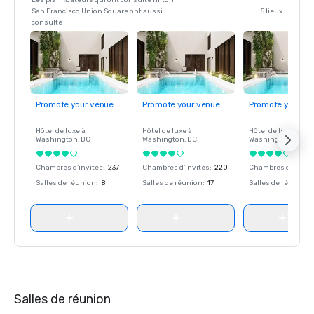
Les planificateurs qui ont consulté Hilton
San Francisco Union Square ont aussi
5 lieux
consulté
Promote your venue
Promote your venue
Promote your ve
Hôtel de luxe à
Hôtel de luxe à
Hôtel de luxe à
Washington
, DC
Washington
, DC
Washington
, DC
Chambres d'invités
:
237
Chambres d'invités
:
220
Chambres d'invité
Salles de réunion
:
8
Salles de réunion
:
17
Salles de réunion
:
Salles de réunion