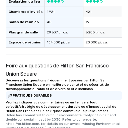
Évaluation du lieu
Chambres d'invités
1 921
421
Salles de réunion
45
19
Plus grande salle
29 637 pi. ca.
6 205 pi. ca.
Espace de réunion
134 500 pi. ca.
20 000 pi. ca.
Foire aux questions de Hilton San Francisco
Union Square
Découvrez les questions fréquemment posées par Hilton San
Francisco Union Square en matière de santé et de sécurité, de
développement durable et de diversité et d'inclusion.
PRATIQUES DURABLES
Veuillez indiquer vos commentaires ou un lien vers tout
objectif/stratégie de développement durable ou d'impact social de
Hilton San Francisco Union Square communiqué publiquement.
Hilton has committed to cut our environmental footprint in half and 
double our social impact by 2030. Refer to our website, 
https://cr.hilton.com, for details on our award-winning Environmental, 
Social and Governance (ESG) programs.