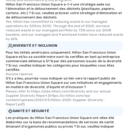
Hilton San Francisco Union Square a-t-il une stratégie axée sur
l'élimination et le détournement des déchets (plastiques, papiers,
cartons, etc.) ? Si oui, veuillez préciser votre stratégie d'élimination et
de détournement des déchets.
Yes, Hilton has committed to reducing waste in our managed 
operations by 50% by 2030. Through the end of 2020, we have 
reduced waste in our managed portfolio by 73% since our 2008 
baseline, and our managed and franchised hotels have reduced waste 
by 62%.
DIVERSITÉ ET INCLUSION
Pour les hôtels américains uniquement, Hilton San Francisco Union
Square et/ou sa société mère sont-ils certifiés en tant qu'entreprise
commerciale détenue à 51 % par des personnes issues de la diversité
? Si oui, veuillez indiquer les catégories pour lesquelles vous êtes
certifiés :
Aucune réponse.
S'il y a lieu, pourriez-vous indiquer un lien vers le rapport public de
Hilton San Francisco Union Square sur ses initiatives et engagements
en matière de diversité, d'équité et d'inclusion ?
Please refer to https://jobs.hilton.com/diversity and our annual 
Supplier Diversity Report (https://cr.hilton.com/wp-
content/uploads/2021/03/Hilton-2020-Supplier-Diversity-
Report.pdf).
SANTÉ ET SÉCURITÉ
Les pratiques du Hilton San Francisco Union Square ont-elles été
élaborées sur la base de recommandations de services de santé
émanant d'organismes publics ou privés ? Si oui, veuillez indiquer