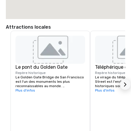
Attractions locales
Le pont du Golden Gate
Téléphérique de
Repère historique
Repère historique
7 m
Le Golden Gate Bridge de San Francisco 
Le virage du téléphér
est l'un des monuments les plus 
Street est l'endroit o
reconnaissables au monde. 
historiques sont piv
L'emblématique pont suspendu est 
Plus d'infos
pour changer de direc
Plus d'infos
connu pour sa couleur orange 
Powell et Market Stree
saisissante et ses vues à couper le 
départ prisé pour des
souffle.
les collines emblémati