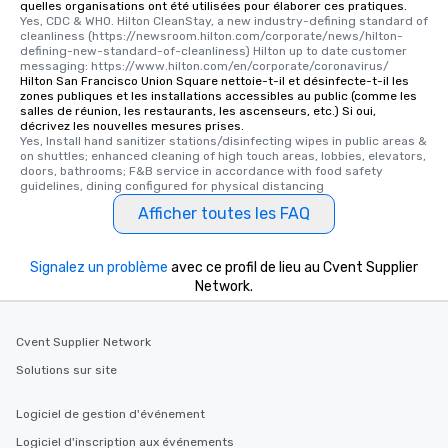
quelles organisations ont été utilisées pour élaborer ces pratiques.
Yes, CDC & WHO. Hilton CleanStay, a new industry-defining standard of 
cleanliness (https://newsroom.hilton.com/corporate/news/hilton-
defining-new-standard-of-cleanliness) Hilton up to date customer 
messaging: https://www.hilton.com/en/corporate/coronavirus/
Hilton San Francisco Union Square nettoie-t-il et désinfecte-t-il les
zones publiques et les installations accessibles au public (comme les
salles de réunion, les restaurants, les ascenseurs, etc.) Si oui,
décrivez les nouvelles mesures prises.
Yes, Install hand sanitizer stations/disinfecting wipes in public areas & 
on shuttles; enhanced cleaning of high touch areas, lobbies, elevators, 
doors, bathrooms; F&B service in accordance with food safety 
guidelines, dining configured for physical distancing
Afficher toutes les FAQ
Signalez un problème
avec ce profil de lieu au Cvent Supplier
Network.
Cvent Supplier Network
Solutions sur site
Logiciel de gestion d'événement
Logiciel d'inscription aux événements