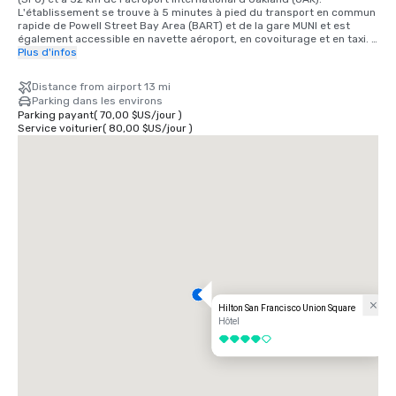
L'établissement se trouve à 5 minutes à pied du transport en commun 
rapide de Powell Street Bay Area (BART) et de la gare MUNI et est 
également accessible en navette aéroport, en covoiturage et en taxi. 
25 minutes de l'aéroport international SFO en voiture, 40 minutes en 
Plus d'infos
train BART. Nous sommes situés dans le quartier d'Union Square, au 
cœur du centre-ville de San Francisco.
Distance from airport 13 mi
Parking dans les environs
Parking payant
(
70,00 $US
/
jour
)
Service voiturier
(
80,00 $US
/
jour
)
Hilton San Francisco Union Square
Hôtel
4 sur 5