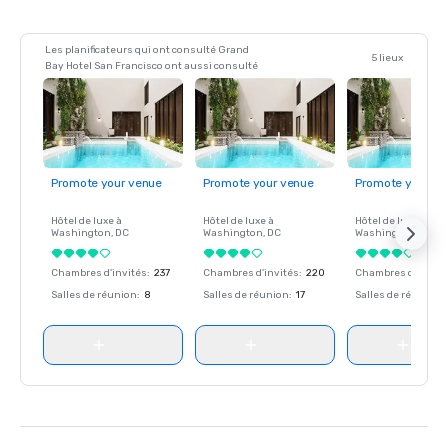
Les planificateurs qui ont consulté Grand
5 lieux
Bay Hotel San Francisco ont aussi consulté
Promote your venue
Promote your venue
Promote your ve
Hôtel de luxe à
Hôtel de luxe à
Hôtel de luxe à
Washington
, DC
Washington
, DC
Washington
, DC
Chambres d'invités
:
237
Chambres d'invités
:
220
Chambres d'invité
Salles de réunion
:
8
Salles de réunion
:
17
Salles de réunion
: