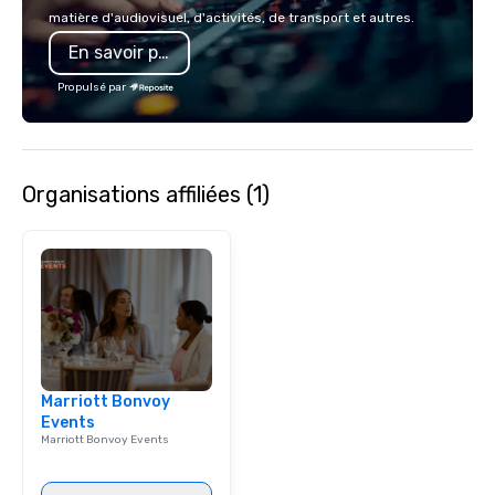
lodging, food and wine. We also have
executive gatherings t
matière d'audiovisuel, d'activités, de transport et autres.
a Monterey Bay Trek.
events, we create sea
En savoir plus
memorable experiences
each client’s goals. Our multilingual
Propulsé par
team supports clients 
Spanish, and English, 
language support avai
needed. As a Travelife
Organisations affiliées (1)
we are committed to su
ethical business pract
responsible tourism. With experience
across destinations lik
Miami, Los Angeles, Sa
Las Vegas, Chicago, Na
New Orleans, we combin
local expertise, and t
ground support to brin
Marriott Bonvoy
life.
Events
Marriott Bonvoy Events