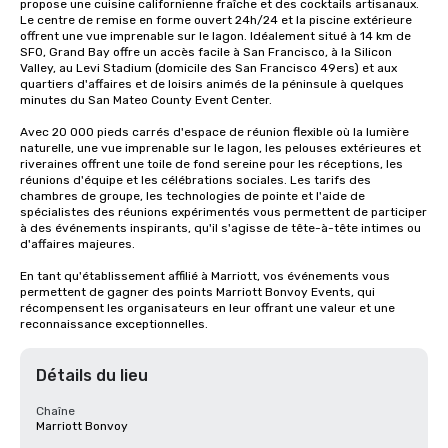
propose une cuisine californienne fraîche et des cocktails artisanaux. 
Le centre de remise en forme ouvert 24h/24 et la piscine extérieure 
offrent une vue imprenable sur le lagon. Idéalement situé à 14 km de 
SFO, Grand Bay offre un accès facile à San Francisco, à la Silicon 
Valley, au Levi Stadium (domicile des San Francisco 49ers) et aux 
quartiers d'affaires et de loisirs animés de la péninsule à quelques 
minutes du San Mateo County Event Center. 

Avec 20 000 pieds carrés d'espace de réunion flexible où la lumière 
naturelle, une vue imprenable sur le lagon, les pelouses extérieures et 
riveraines offrent une toile de fond sereine pour les réceptions, les 
réunions d'équipe et les célébrations sociales. Les tarifs des 
chambres de groupe, les technologies de pointe et l'aide de 
spécialistes des réunions expérimentés vous permettent de participer 
à des événements inspirants, qu'il s'agisse de tête-à-tête intimes ou 
d'affaires majeures. 

En tant qu'établissement affilié à Marriott, vos événements vous 
permettent de gagner des points Marriott Bonvoy Events, qui 
récompensent les organisateurs en leur offrant une valeur et une 
reconnaissance exceptionnelles.
Détails du lieu
Chaîne
Marriott Bonvoy