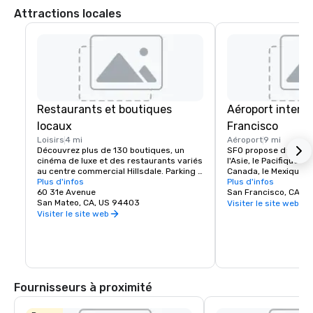
Attractions locales
Restaurants et boutiques
Aéroport intern
locaux
Francisco
Loisirs
4 mi
Aéroport
9 mi
Découvrez plus de 130 boutiques, un 
SFO propose des vols
cinéma de luxe et des restaurants variés 
l'Asie, le Pacifique Sud
au centre commercial Hillsdale. Parking 
Canada, le Mexique et 
gratuit et accès au Caltrain. Destination 
Plus d'infos
des installations de 
Plus d'infos
de shopping préférée de la péninsule.
60 31e Avenue
des boutiques, des re
San Francisco, CA, U
San Mateo, CA, US 94403
encore !
Visiter le site web
Visiter le site web
Fournisseurs à proximité