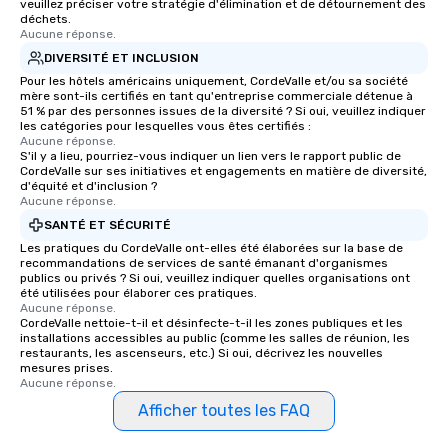
veuillez préciser votre stratégie d'élimination et de détournement des
walking distance of each other. The
déchets.
short stroll allows your group
Aucune réponse.
members a chance to engage in prime
DIVERSITÉ ET INCLUSION
networking opportunities before
Pour les hôtels américains uniquement, CordeValle et/ou sa société
heading to the next place on your tour
mère sont-ils certifiés en tant qu'entreprise commerciale détenue à
51 % par des personnes issues de la diversité ? Si oui, veuillez indiquer
itinerary. You Get a Dinner and a Show
les catégories pour lesquelles vous êtes certifiés :
Our tours offer an exquisite feast plus
Aucune réponse.
S'il y a lieu, pourriez-vous indiquer un lien vers le rapport public de
entertainment. All tours include a
CordeValle sur ses initiatives et engagements en matière de diversité,
knowledgeable, professional guide
d'équité et d'inclusion ?
who leads the group on a walking tour,
Aucune réponse.
offering engaging tidbits and
SANTÉ ET SÉCURITÉ
fascinating stories. Several other
Les pratiques du CordeValle ont-elles été élaborées sur la base de
interactive experiences are included
recommandations de services de santé émanant d'organismes
publics ou privés ? Si oui, veuillez indiquer quelles organisations ont
along the way exclusively to our tours,
été utilisées pour élaborer ces pratiques.
ensuring there is never a dull moment.
Aucune réponse.
CordeValle nettoie-t-il et désinfecte-t-il les zones publiques et les
Different Types of Cuisine Our
installations accessibles au public (comme les salles de réunion, les
experiences offer the ability to enjoy
restaurants, les ascenseurs, etc.) Si oui, décrivez les nouvelles
several renowned restaurants in one
mesures prises.
Aucune réponse.
convenient outing, including ones you
and your guests might not have
Afficher toutes les FAQ
discovered otherwise on your own or