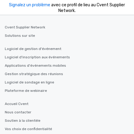
at a typical corporate dinner. We offer
Signalez un problème
avec ce profil de lieu au Cvent Supplier
a way to try some of the finest spots
Network.
in the city and dive into various
cuisines and dishes. All the pre-
selected dishes are curated to our
Cvent Supplier Network
high standards to ensure they will
Solutions sur site
delight any palate. Tours Available
from Day to Night With any corporate
Logiciel de gestion d'événement
group experience, booking flexibility is
Logiciel d'inscription aux événements
key. Whether you desire a tour during
business hours or early evening right
Applications d'événements mobiles
after work, we can coordinate with
Gestion stratégique des réunions
you to provide options that fit your
Logiciel de sondage en ligne
needs. Go for as Long or as Short as
You Like Along with flexible
Plateforme de webinaire
scheduling, Lip Smacking Foodie
Tours also provides a range of tour
Accueil Cvent
durations. Our shortest tour is about
Nous contacter
2.5 hours; our longest is about 5
hours, with optional add-ons and
Soutien à la clientèle
incentives.
Vos choix de confidentialité