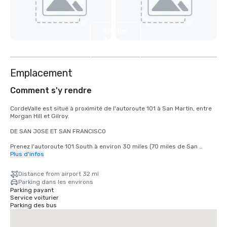
Afficher
4
autres
Emplacement
Comment s'y rendre
CordeValle est situé à proximité de l'autoroute 101 à San Martin, entre 
Morgan Hill et Gilroy.

DE SAN JOSE ET SAN FRANCISCO

Prenez l'autoroute 101 South à environ 30 miles (70 miles de San 
Francisco) jusqu'à la sortie San Martin Avenue. Prenez la sortie San 
Plus d'infos
Martin Avenue, allez vers l'ouest (à droite) jusqu'au premier feu 
(Monterey Road). Tournez à gauche au feu sur Monterey Road. Tournez 
Distance from airport 32 mi
à droite au feu suivant sur Highland Avenue. Suivez Highland à travers 
Parking dans les environs
Santa Teresa (panneau d'arrêt) en passant par notre porte de garde 
Parking payant
pour rejoindre CordeValle.

Service voiturier
Parking des bus
DEPUIS LA PÉNINSULE DE MONTEREY

Prenez la Highway 101 North sur environ 72 miles jusqu'à la sortie de 