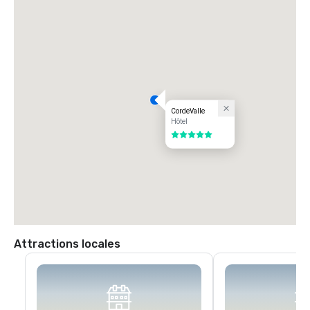
l'avenue San Martin. Tournez à gauche sur l'avenue San Martin (ouest) 
jusqu'à votre premier feu (Monterey Road). Tournez à gauche au feu 
sur Monterey Road. Tournez à droite au feu suivant sur Highland 
Avenue. Suivez Highland à travers Santa Teresa (panneau d'arrêt) en 
passant par notre porte de garde pour rejoindre CordeValle.
CordeValle
Hôtel
5 sur 5
Attractions locales