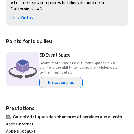
« Les meilleurs complexes hôteliers du nord de la 
Californie » - #2

Plus d'infos
Revue Golfweek — 2023

#57 Les 200 meilleurs parcours de villégiature aux États-
Unis

Points forts du lieu
Journal des affaires de la Silicon Valley — 2023

#1 sur les parcours de golf de la région de la Grande Baie

3D Event Space
Cvent Photo-realistic 3D Event Spaces give
Magazine de voyage de luxe -2023

planners the ability to realize their vision down
Les hôtels les plus romantiques du monde

to the finest detail.
En savoir plus
Prix du restaurant Wine Spectator — 2022

Prix d'excellence Best of — One Iron Bar

Prix des restaurants Wine Spectator — 2021

Prestations
Prix d'excellence Best of

Caractéristiques des chambres et services aux clients
Silicon Business Journal — 2021

Accès Internet
#1 Les parcours de golf les plus difficiles de la région de la 
Appels (locaux)