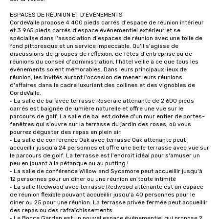
ESPACES DE RÉUNION ET D'ÉVÉNEMENTS

CordeValle propose 4 400 pieds carrés d'espace de réunion intérieur 
et 3 965 pieds carrés d'espace événementiel extérieur et se 
spécialise dans l'association d'espaces de réunion avec une toile de 
fond pittoresque et un service impeccable. Qu'il s'agisse de 
discussions de groupes de réflexion, de fêtes d'entreprise ou de 
réunions du conseil d'administration, l'hôtel veille à ce que tous les 
événements soient mémorables. Dans leurs principaux lieux de 
réunion, les invités auront l'occasion de mener leurs réunions 
d'affaires dans le cadre luxuriant des collines et des vignobles de 
CordeValle.

• La salle de bal avec terrasse Roseraie attenante de 2 600 pieds 
carrés est baignée de lumière naturelle et offre une vue sur le 
parcours de golf. La salle de bal est dotée d'un mur entier de portes-
fenêtres qui s'ouvre sur la terrasse du jardin des roses, où vous 
pourrez déguster des repas en plein air.

• La salle de conférence Oak avec terrasse Oak attenante peut 
accueillir jusqu'à 24 personnes et offre une belle terrasse avec vue sur 
le parcours de golf. La terrasse est l'endroit idéal pour s'amuser un 
peu en jouant à la pétanque ou au putting !

• La salle de conférence Willow and Sycamore peut accueillir jusqu'à 
12 personnes pour un dîner ou une réunion en toute intimité

• La salle Redwood avec terrasse Redwood attenante est un espace 
de réunion flexible pouvant accueillir jusqu'à 40 personnes pour le 
dîner ou 25 pour une réunion. La terrasse privée fermée peut accueillir 
des repas ou des rafraîchissements.

• Le Bocce Garden est un nouvel espace événementiel qui propose 2 