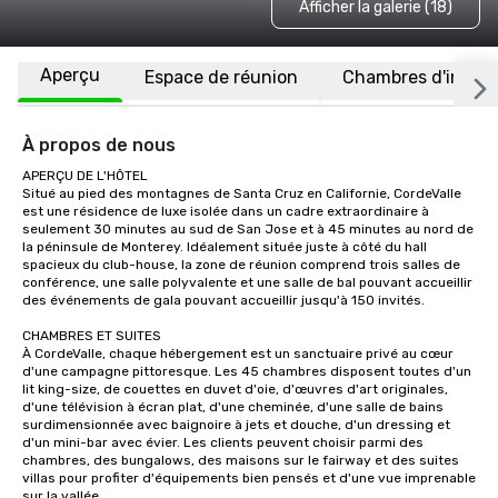
Afficher la galerie (18)
Aperçu
Espace de réunion
Chambres d'invité
À propos de nous
APERÇU DE L'HÔTEL

Situé au pied des montagnes de Santa Cruz en Californie, CordeValle 
est une résidence de luxe isolée dans un cadre extraordinaire à 
seulement 30 minutes au sud de San Jose et à 45 minutes au nord de 
la péninsule de Monterey. Idéalement située juste à côté du hall 
spacieux du club-house, la zone de réunion comprend trois salles de 
conférence, une salle polyvalente et une salle de bal pouvant accueillir 
des événements de gala pouvant accueillir jusqu'à 150 invités.

CHAMBRES ET SUITES

À CordeValle, chaque hébergement est un sanctuaire privé au cœur 
d'une campagne pittoresque. Les 45 chambres disposent toutes d'un 
lit king-size, de couettes en duvet d'oie, d'œuvres d'art originales, 
d'une télévision à écran plat, d'une cheminée, d'une salle de bains 
surdimensionnée avec baignoire à jets et douche, d'un dressing et 
d'un mini-bar avec évier. Les clients peuvent choisir parmi des 
chambres, des bungalows, des maisons sur le fairway et des suites 
villas pour profiter d'équipements bien pensés et d'une vue imprenable 
sur la vallée.
