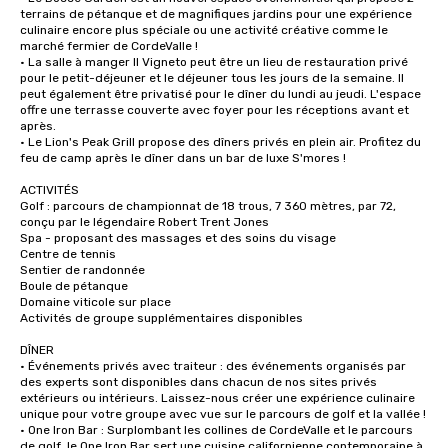
terrains de pétanque et de magnifiques jardins pour une expérience 
culinaire encore plus spéciale ou une activité créative comme le 
marché fermier de CordeValle !

• La salle à manger Il Vigneto peut être un lieu de restauration privé 
pour le petit-déjeuner et le déjeuner tous les jours de la semaine. Il 
peut également être privatisé pour le dîner du lundi au jeudi. L'espace 
offre une terrasse couverte avec foyer pour les réceptions avant et 
après.

• Le Lion's Peak Grill propose des dîners privés en plein air. Profitez du 
feu de camp après le dîner dans un bar de luxe S'mores !

ACTIVITÉS

Golf : parcours de championnat de 18 trous, 7 360 mètres, par 72, 
conçu par le légendaire Robert Trent Jones

Spa - proposant des massages et des soins du visage

Centre de tennis

Sentier de randonnée

Boule de pétanque

Domaine viticole sur place

Activités de groupe supplémentaires disponibles

DÎNER

• Événements privés avec traiteur : des événements organisés par 
des experts sont disponibles dans chacun de nos sites privés 
extérieurs ou intérieurs. Laissez-nous créer une expérience culinaire 
unique pour votre groupe avec vue sur le parcours de golf et la vallée !

• One Iron Bar : Surplombant les collines de CordeValle et le parcours 
de golf, le One Iron Bar sert une cuisine californienne contemporaine à 