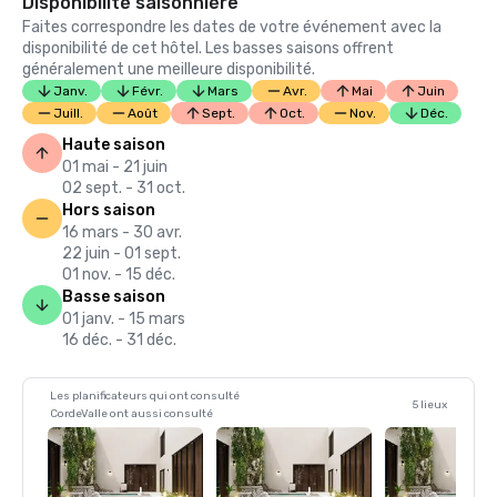
Disponibilité saisonnière
Faites correspondre les dates de votre événement avec la
disponibilité de cet hôtel. Les basses saisons offrent
généralement une meilleure disponibilité.
Janv.
Févr.
Mars
Avr.
Mai
Juin
Juill.
Août
Sept.
Oct.
Nov.
Déc.
Haute saison
01 mai - 21 juin
02 sept. - 31 oct.
Hors saison
16 mars - 30 avr.
22 juin - 01 sept.
01 nov. - 15 déc.
Basse saison
01 janv. - 15 mars
16 déc. - 31 déc.
Les planificateurs qui ont consulté
5 lieux
CordeValle ont aussi consulté