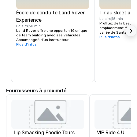
École de conduite Land Rover
Tir au skeet à C
Loisirs
15 min
Experience
Profitez de la beauté 
Loisirs
30 min
emplacement dans les 
Land Rover offre une opportunité unique 
vallée de Santa Clara
de team building avec ses véhicules. 
Experience Package, 
Plus d'infos
Accompagné d'un instructeur 
Package est parfait p
professionnel, votre groupe apprendra à 
Plus d'infos
essaient Sporting Cla
naviguer correctement dans les 
fois, ou pour les gro
montées et les descentes abruptes, à 
niveaux d'expérience 
choisir la bonne ligne en cas d'inclinaison 
effectuera une rotati
latérale et à garder le contrôle du 
dans les mêmes statio
véhicule dans des conditions tout-
compétition, les inst
terrain difficiles. 

les groupes dans les
enregistreront les po
Plusieurs défis sont proposés ainsi que 
des leçons. Veuillez vous renseigner pour 
Fournisseurs à proximité
plus d'informations.
Lip Smacking Foodie Tours
VIP Ride 4 U