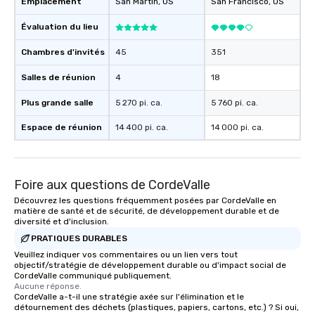
Emplacement
San Martin
, US
San Francisco
, US
those Instagram moments you share.
For added ease, we can even arrange
Évaluation du lieu
transportation pick-up and drop-off,
Chambres d'invités
45
351
as well as an event photographer. And
for groups that desire an extra luxe
Salles de réunion
4
18
experience, we can also arrange for
an evening helicopter ride over the
Plus grande salle
5 270 pi. ca.
5 760 pi. ca.
glittering lights of The Strip. A
Espace de réunion
14 400 pi. ca.
14 000 pi. ca.
Memorable Experience for All Lip
Smacking Foodie Tours offers a way
to gather and dine that few have
experienced, and all are sure to
Foire aux questions de CordeValle
remember. Our one-of-a-kind tours
Découvrez les questions fréquemment posées par CordeValle en
are special, from the first stop to the
matière de santé et de sécurité, de développement durable et de
last. It’s an experience that attendees
diversité et d'inclusion.
will reminisce about long after they
PRATIQUES DURABLES
leave. Location, Location, Location
Veuillez indiquer vos commentaires ou un lien vers tout
One of the best reasons to book is the
objectif/stratégie de développement durable ou d'impact social de
CordeValle communiqué publiquement.
convenient and efficient way the
Aucune réponse.
experience is designed. All
CordeValle a-t-il une stratégie axée sur l'élimination et le
restaurants are within an easy
détournement des déchets (plastiques, papiers, cartons, etc.) ? Si oui,