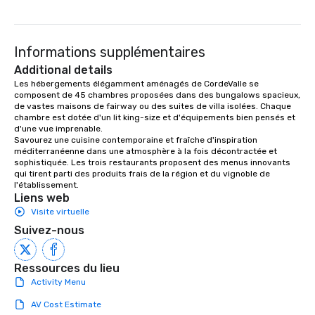
a typical sit-down dinner, you’re lucky
to engage the person to the left and
right of you. Because our tours take
Informations supplémentaires
place at multiple restaurants, with
walking in between, there are
Additional details
countless opportunities to interact
Les hébergements élégamment aménagés de CordeValle se 
composent de 45 chambres proposées dans des bungalows spacieux, 
with different people when you sit
de vastes maisons de fairway ou des suites de villa isolées. Chaque 
down at each venue and as you
chambre est dotée d'un lit king-size et d'équipements bien pensés et 
traverse along the way. Our
d'une vue imprenable.

experiences not only provide more
Savourez une cuisine contemporaine et fraîche d'inspiration 
méditerranéenne dans une atmosphère à la fois décontractée et 
ways to network, but a more convivial
sophistiquée. Les trois restaurants proposent des menus innovants 
way to do so. Large Groups Welcome
qui tirent parti des produits frais de la région et du vignoble de 
Lip Smacking Foodie Tours is ideal for
l'établissement.
Liens web
groups, small or large. Our
Visite virtuelle
experiences can accommodate
groups from as few as 1 to as many
Suivez-nous
as 500 guests, making us an ideal
choice for any corporate group event.
Ressources du lieu
Stress-Free Booking Process Booking
Activity Menu
a tour is stress-free and allows you to
enjoy the company of your guests
AV Cost Estimate