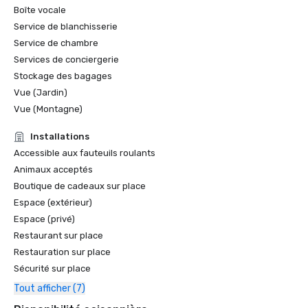
Grande Baie

Boîte vocale
Service de blanchisserie
Golfweek Magazine — mai 2021

Service de chambre
#7 Les 100 meilleurs parcours auxquels vous pouvez jouer 
en Californie et #69 aux États-Unis

Services de conciergerie
Stockage des bagages
Forbes — février 2020

Vue (Jardin)
Récompense 4 étoiles pour le complexe

Vue (Montagne)
Forbes — 2019

Installations
Récompense 4 étoiles pour le complexe

Accessible aux fauteuils roulants
Animaux acceptés
Prix des lecteurs de Condé Nast Traveler 2019

Boutique de cadeaux sur place
« Les meilleurs complexes hôteliers du nord de la 
Espace (extérieur)
Californie » - #9

Espace (privé)
Restaurant sur place
Restauration sur place
Sécurité sur place
Tout afficher (7)