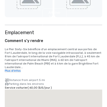
Afficher
2
autres
Emplacement
Comment s'y rendre
Le Pier Sixty-Six bénéficie d'un emplacement central aux portes de 
Fort Lauderdale, le long de la voie navigable intracoastal, à seulement 
8 km de l'aéroport international de Fort Lauderdale (FLL), à 45 km de 
l'aéroport international de Miami (MIA), à 60 km de l'aéroport 
international de Palm Beach (PBI) et à 6 km de la gare Brightline Fort 
Lauderdale.

Plus d'infos
QUAIS POUR BATEAUX DE CROISIÈRE/PORT EVERGLADES : 1,6 km au 
sud-ouest de l'hôtel.
Distance from airport 5 mi
Parking dans les environs
Service voiturier
(
60,00 $US
/
jour
)