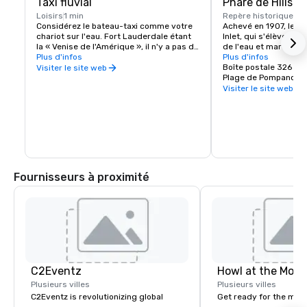
Taxi fluvial
Phare de Hillsbor
Loisirs
1 min
Repère historique
13 
Considérez le bateau-taxi comme votre 
Achevé en 1907, le pha
chariot sur l'eau. Fort Lauderdale étant 
Inlet, qui s'élève à 1
la « Venise de l'Amérique », il n'y a pas de 
de l'eau et marque l'
meilleure façon de profiter de Venise que 
Plus d'infos
récif de Floride, n'es
Plus d'infos
de monter à bord d'un tramway. 
comme les autres. Ell
Boîte postale 326
Visiter le site web
Naviguez à Fort Lauderdale et à 
lampe de 5 500 000 b
Plage de Pompano, F
Hollywood Beach pour découvrir les 
lampe la plus puissant
Visiter le site web
meilleurs sites touristiques, visiter des 
des États-Unis. Et il 
restaurants et aller à la plage. Le 
d'histoire. Ce phare 
bateau-taxi est bien plus qu'une simple 
rendu célèbre grâce a
promenade en bateau.
« postiers pieds nus »
première ligne postal
Palm Beach et Miami.
Fournisseurs à proximité
C2Eventz
Howl at the Moon
Plusieurs villes
Plusieurs villes
C2Eventz is revolutionizing global
Get ready for the mos