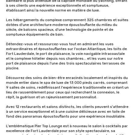
balnéaire la plus attendue de la capitale mondiale du yachting, offrant 
à ses clients une expérience exceptionnelle et somptueuse, 
établissant ainsi la nouvelle norme en matière de luxe.

Les hébergements du complexe comprennent 325 chambres et suites 
dotées d'une architecture moderne époustouflante du milieu du 
siècle, de balcons spacieux, d'une technologie de pointe et de 
somptueux équipements de bain.

Détendez-vous et ressourcez-vous tout en admirant les vues 
extraordinaires et époustouflantes sur l'océan Atlantique, les toits de 
Fort Lauderdale, le port de plaisance, la voie navigable intracoastale 
et le complexe hôtelier depuis nos chambres... et les vues sur notre 
port de plaisance depuis l'une des trois spectaculaires terrasses de 
piscine.

Découvrez des soins de bien-être enracinés localement et inspirés du 
monde entier dans le spa de luxe de 13 000 pieds carrés, comprenant 
9 salles de soins, redéfinissant l'expérience traditionnelle en créant un 
lieu de rassemblement pour ceux qui recherchent la connexion, le 
répit, la guérison et un rajeunissement personnalisé.

Avec 12 restaurants et salons distincts, les clients peuvent s'attendre 
à un service exceptionnel et à une cuisine délicieuse avec en toile de 
fond des panoramas époustouflants pour une expérience inoubliable.

L'emblématique Pier Top Lounge est à nouveau le salon à cocktails par 
excellence de Fort Lauderdale pour son style spectaculaire, sa 