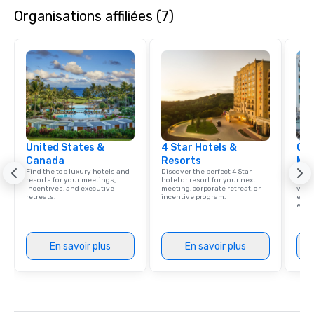
Organisations affiliées (7)
United States &
4 Star Hotels &
Cve
Canada
Resorts
Ma
Find the top luxury hotels and
Discover the perfect 4 Star
Brows
resorts for your meetings,
hotel or resort for your next
hotel
incentives, and executive
meeting, corporate retreat, or
villa
retreats.
incentive program.
ever
ease
En savoir plus
En savoir plus