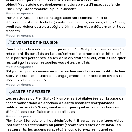
Veuillez indiquer vos commentaires ou un lien vers tout
objectif/stratégie de développement durable ou d'impact social de
Pier Sixty-Six communiqué publiquement.
Aucune réponse.
Pier Sixty-Six a-t-il une stratégie axée sur l'élimination et le
détournement des déchets (plastiques, papiers, cartons, etc.) ? Si oui,
veuillez préciser votre stratégie d'élimination et de détournement des
déchets.
Aucune réponse.
DIVERSITÉ ET INCLUSION
Pour les hôtels américains uniquement, Pier Sixty-Six et/ou sa société
mère sont-ils certifiés en tant qu'entreprise commerciale détenue à
51 % par des personnes issues de la diversité ? Si oui, veuillez indiquer
les catégories pour lesquelles vous êtes certifiés :
Aucune réponse.
S'il y a lieu, pourriez-vous indiquer un lien vers le rapport public de Pier
Sixty-Six sur ses initiatives et engagements en matière de diversité,
d'équité et d'inclusion ?
Aucune réponse.
SANTÉ ET SÉCURITÉ
Les pratiques du Pier Sixty-Six ont-elles été élaborées sur la base de
recommandations de services de santé émanant d'organismes
publics ou privés ? Si oui, veuillez indiquer quelles organisations ont
été utilisées pour élaborer ces pratiques.
Aucune réponse.
Pier Sixty-Six nettoie-t-il et désinfecte-t-il les zones publiques et les
installations accessibles au public (comme les salles de réunion, les
restaurants, les ascenseurs, etc.) Si oui, décrivez les nouvelles